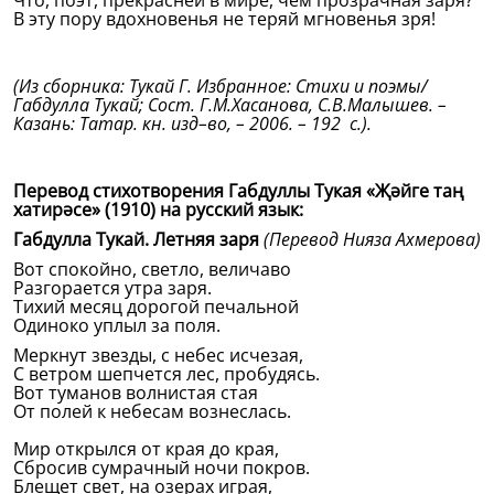
Что, поэт, прекрасней в мире, чем прозрачная заря?
В эту пору вдохновенья не теряй мгновенья зря!
(Из сборника: Тукай Г. Избранное: Стихи и поэмы/
Габдулла Тукай; Сост. Г.М.Хасанова, С.В.Малышев. –
Казань: Татар. кн. изд–во, – 2006. – 192 с.).
Перевод стихотворения Габдуллы Тукая «Җәйге таң
хатирәсе» (1910) на русский язык:
Габдулла Тукай. Летняя заря
(Перевод Нияза Ахмерова)
Вот спокойно, светло, величаво
Разгорается утра заря.
Тихий месяц дорогой печальной
Одиноко уплыл за поля.
Меркнут звезды, с небес исчезая,
С ветром шепчется лес, пробудясь.
Вот туманов волнистая стая
От полей к небесам вознеслась.
Мир открылся от края до края,
Сбросив сумрачный ночи покров.
Блещет свет, на озерах играя,