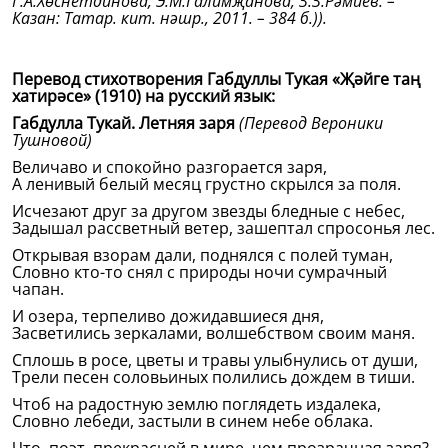
Г.А.Хөснетдинова, Э.М.Галимҗанова, З.З.Рәмиев. –
Казан: Татар. кит. нәшр., 2011. – 384 б.)).
Перевод стихотворения Габдуллы Тукая «Җәйге таң
хатирәсе» (1910) на русский язык:
Габдулла Тукай. Летняя заря
(Перевод Вероники
Тушновой)
Величаво и спокойно разгорается заря,
А ленивый белый месяц грустно скрылся за поля.
Исчезают друг за другом звезды бледные с небес,
Задышал рассветный ветер, зашептал спросонья лес.
Открывая взорам дали, поднялся с полей туман,
Словно кто-то снял с природы ночи сумрачный
чапан.
И озера, терпеливо дожидавшиеся дня,
Засветились зеркалами, волшебством своим маня.
Сплошь в росе, цветы и травы улыбнулись от души,
Трели песен соловьиных полились дождем в тиши.
Чтоб на радостную землю поглядеть издалека,
Словно лебеди, застыли в синем небе облака.