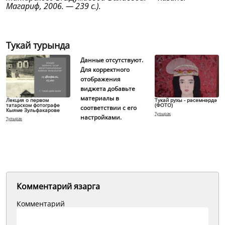
Магариф, 2006. — 239 с.).
Тукай турында
Данные отсутствуют.
Для корректного
отображения
виджета добавьте
материалы в
Лекция о первом
Тукай рухы - рәсемнәрдә
татарском фотографе
(ФОТО)
соответствии с его
Кыяме Зульфакарове
Тулырак
настройками.
Тулырак
Комментарий язарга
Комментарий