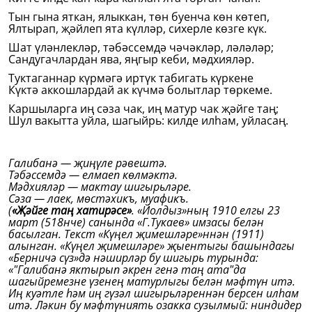
Тын гына яткан, ялыккан, төн буенча көн көтеп,
Ялтырап, җәйлеп ята күлләр, сихерле көзге күк.
Шат үләнлекләр, тәбәссемдә чәчәкләр, ләләләр;
Сандугачлардан ява, яңгыр кеби, мәдхияләр.
Туктаганнар күрмәгә иртүк табигать күркене
Күктә аккошлардай ак күчмә болытлар төркеме.
Каршыларга иң сәза чак, иң матур чак җәйге таң;
Шул вакытта уйла, шагыйрь: килде илһам, уйласаң.
Галибанә — җиңүле рәвештә.
Тәбәссемдә — елмаеп көлмәктә.
Мәдхияләр — мактау шигырьләре.
Сәза — лаек, мөстәхикъ, муафикъ.
(
«
Җәйге таң хатирәсе»
. «Йолдыз»ның 1910 елгы 23
март (518нче) санында «Г.Тукаев» имзасы белән
басылган. Текст «Күңел җимешләре»ннән (1911)
алынган. «Күңел җимешләре» җыентыгы башындагы
«Берничә сүз»дә нәширләр бу шигырь турында:
«"Галибанә яктырып әкрен генә таң ата"да
шагыйремезне үзенең матурлыгы белән мәфтүн итә.
Иң куәтле һәм иң гүзәл шигырьләреннән берсен илһам
итә. Ләкин бу мәфтүниять озакка сузылмый: ниндидер