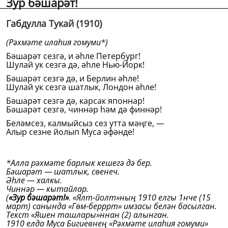
Зур бәшарәт!
Габдулла Тукай (1910)
(Рәхмәте илаһия гомуми
*)
Бәшарәт сезгә, и әһле Петербург!
Шулай ук сезгә дә, әһле Нью-Йорк!
Бәшарәт сезгә дә, и Берлин әһле!
Шулай ук сезгә шатлык, Лондон әһле!
Бәшарәт сезгә дә, карсак японнар!
Бәшарәт сезгә, чиннәр һәм дә финнәр!
Беләмсез, калмыйсыз сез утта мәңге, —
Алыр сезне йолып Муса әфәнде!
*Алла рәхмәте барлык кешегә дә бер.
Бәшарәт — шатлык, сөенеч.
Әһле — халкы.
Чиннәр — кытайлар.
(
«
Зур бәшарәт!»
. «Ялт-йолт»ның 1910 елгы 1нче (15
март) санында «Гөм-берррт» имзасы белән басылган.
Текст «Яшен ташлары»ннан (2) алынган.
1910 елда Муса Бигиевнең «Рәхмәте илаһия гомуми»