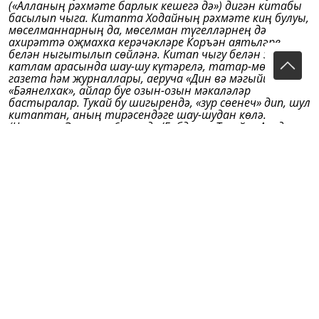
(«Алланың рәхмәте барлык кешегә дә») дигән китабы
басылып чыга. Китапта Ходайның рәхмәте киң булуы,
мөселманнарның да, мөселман түгелләрнең дә
ахирәттә оҗмахка керәчәкләре Коръән аятьләре
белән ныгытылып сөйләнә. Китап чыгу белән зыялы
катлам арасында шау-шу күтәрелә, татар-мөселман
газета һәм журналлары, аеруча «Дин вә мәгыйшәт»,
«Бәянелхак», айлар буе озын-озын мәкаләләр
бастыралар. Тукай бу шигырендә, «зур сөенеч» дип, шул
китаптан, аның тирәсендәге шау-шудан көлә.
(Чыганак: Әсәрләр: 6 томда/Габдулла Тукай. – Академик
басма. 2 т.: шигъри әсәрләр (1909-1913)/ төз., текст.,
иск. һәм аңл. әзерл. З.Р.Шәйхелисламов,
Г.А.Хөснетдинова, Э.М.Галимҗанова, З.З.Рәмиев. –
Казан: Татар. кит. нәшр., 2011. – 384 б.)).
Кәҗә тугърысында
Габдулла Тукай (1910)