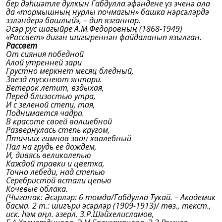
бер дәһшәтле дулкын Габдулла әфәндене үз эченә ала
да «тормышның нурлы почмагын» башка нәрсәләрдә
эзләндерә башлый», – дип язганнар.
Әсәр рус шагыйре А.М.Федоровның (1868-1949)
«Рассвет» дигән шигыреннән файдаланып язылган.
Рассвет
От сияния победной
Алой утренней зари
Грустно меркнет месяц бледный,
Звезд тускнеют янтари.
Ветерок летит, вздыхая,
Перед близостью утра,
И с зеленой степи, тая,
Поднимается чадра.
В красоте своей волшебной
Развернулась степь кругом,
Птичьих гимнов звон хвалебный
Пал на грудь ее дождем,
И, дивясь великолепью
Каждой травки и цветка,
Точно лебеди, над степью
Серебристой встали цепью
Кочевые облака.
(Чыганак: Әсәрләр: 6 томда/Габдулла Тукай. – Академик
басма. 2 т.: шигъри әсәрләр (1909-1913)/ төз., текст.,
иск. һәм аңл. әзерл. З.Р.Шәйхелисламов,