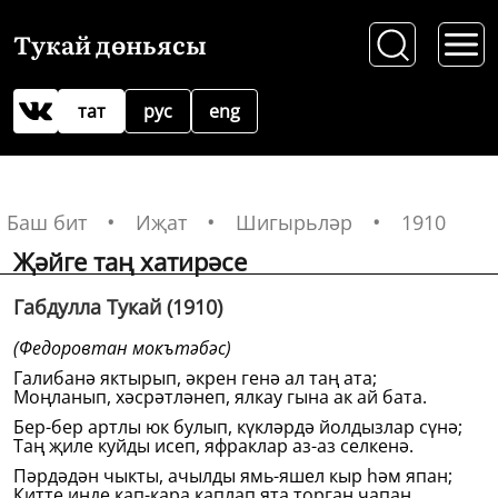
Тукай дөньясы
тат
рус
eng
Баш бит
Иҗат
Шигырьләр
1910
Җәйге таң хатирәсе
Габдулла Тукай (1910)
(Федоровтан мокътәбәс)
Галибанә яктырып, әкрен генә ал таң ата;
Моңланып, хәсрәтләнеп, ялкау гына ак ай бата.
Бер-бер артлы юк булып, күкләрдә йолдызлар сүнә;
Таң җиле куйды исеп, яфраклар аз-аз селкенә.
Пәрдәдән чыкты, ачылды ямь-яшел кыр һәм япан;
Китте инде кап-кара каплап ята торган чапан.