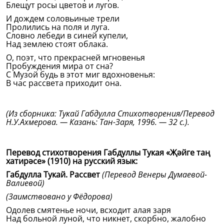
Блещут росы цветов и лугов.
И дождем соловьиные трели
Пролились на поля и луга.
Словно лебеди в синей купели,
Над землею стоят облака.
О, поэт, что прекрасней мгновенья
Пробуждения мира от сна?
С Музой будь в этот миг вдохновенья:
В час рассвета приходит она.
(Из сборника: Тукай Габдулла Стихотворения/Перевод
Н.У.Ахмерова. — Казань: Тан-Заря, 1996. — 32 с.).
Перевод стихотворения Габдуллы Тукая «Җәйге таң
хатирәсе» (1910) на русский язык:
Габдулла Тукай. Рассвет
(Перевод Венеры Думаевой-
Валиевой)
(Заимствовано у Фёдорова)
Одолев смятенье ночи, всходит алая заря
Над больной луной, что никнет, скорбно, жалобно