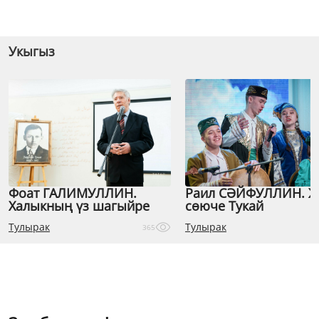
Укыгыз
Фоат ГАЛИМУЛЛИН.
Раил СӘЙФУЛЛИН. 
Халыкның үз шагыйре
сөюче Тукай
Тулырак
Тулырак
365