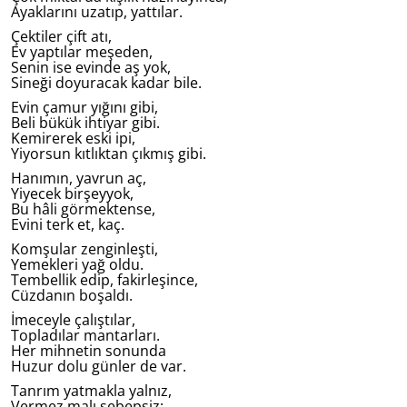
Ayaklarını uzatıp, yattılar.
Çektiler çift atı,
Ev yaptılar meşeden,
Senin ise evinde aş yok,
Sineği doyuracak kadar bile.
Evin çamur yığını gibi,
Beli bükük ihtiyar gibi.
Kemirerek eski ipi,
Yiyorsun kıtlıktan çıkmış gibi.
Hanımın, yavrun aç,
Yiyecek birşeyyok,
Bu hâli görmektense,
Evini terk et, kaç.
Komşular zenginleşti,
Yemekleri yağ oldu.
Tembellik edip, fakirleşince,
Cüzdanın boşaldı.
İmeceyle çalıştılar,
Topladılar mantarları.
Her mihnetin sonunda
Huzur dolu günler de var.
Tanrım yatmakla yalnız,
Vermez malı sebepsiz;