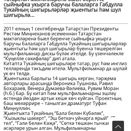
сыйныфка укырга баручы балаларга Габдулла
Тукайның шигырьләрләр җыентыгы һәм шул
шигырьлә...
2011 елның 1 сентябрендә Татарстан Президенты
Рөстәм Миңнеханов исеменнән Татарстан
мәктәпләренә быел беренче сыйныфка укырга
баручы балаларга Габдулла Тукайның шигырьләрләр
җыентыгы һәм шул шигырьләр буенча төшерелгән
мультфильмнар дискы бүләк ителде. Бу үзенчәлекле
“Күңелле сәхифәләр” дип атала.
Китапта Тукайның шигырьләре татар, рус һәм инглиз
телләрендә тәкъдим ителә. Мультфильмнар да шулай
ук өч телдә.
Җыентыкка барлыгы 14 шигырь кергән, тәрҗемә
авторлары арасында Вероника Тушнова, Равил
Бохараев, Венера Думаева-Вәлиева, Рувим Моран
(һ.б.) бар. Бу китап һәм мультфильмнарны эшләү
өстендә йөздән артык кеше көч куйган. Проектның
баш мөхәррире – танылган драматург Туфан
Миңнуллин.
Җыентыкта Тукайның “Бала белән Күбәләк”,
“Кызыклы шәкерт”, “Эш беткәч уйнарга ярый”, “Туган
тел”, “Гали белән Кәҗә”, “Сөткә төшкән тычкан” кебек
әсәрләре урын алган. Мульфильмнарны