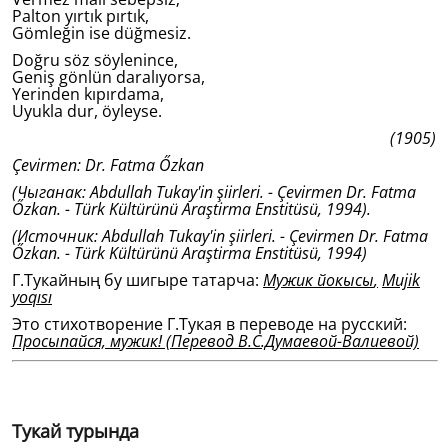
Palton yırtık pırtık,
Gömleğin ise düğmesiz.
Doğru söz söylenince,
Geniş gönlün daralıyorsa,
Yerinden kıpırdama,
Uyukla dur, öyleyse.
(1905)
Çevirmen: Dr. Fatma Őzkan
(Чыганак: Abdullah Tukay'in şiirleri. - Çevirmen Dr. Fatma
Őzkan. - Türk Kültürünü Araştirma Enstitüsü, 1994).
(Источник: Abdullah Tukay'in şiirleri. - Çevirmen Dr. Fatma
Őzkan. - Türk Kültürünü Araştirma Enstitüsü, 1994)
Г.Тукайның бу шигыре татарча:
Мужик йокысы
,
Mujik
yoqısı
Это стихотворение Г.Тукая в переводе на русский:
Просыпайся, мужик!
(Перевод В.С.Думаевой-Валиевой)
Тукай турында