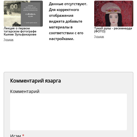
Данные отсутствуют.
Для корректного
отображения
виджета добавьте
материалы в
Лекция о первом
Тукай рухы - рәсемнәрдә
татарском фотографе
(ФОТО)
соответствии с его
Кыяме Зульфакарове
Тулырак
настройками.
Тулырак
Комментарий язарга
Комментарий
Исэм
*