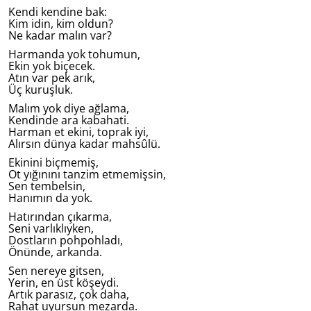
Kendi kendine bak:
Kim idin, kim oldun?
Ne kadar malın var?
Harmanda yok tohumun,
Ekin yok biçecek.
Atın var pek arık,
Üç kuruşluk.
Malım yok diye ağlama,
Kendinde ara kabahati.
Harman et ekini, toprak iyi,
Alırsın dünya kadar mahsûlü.
Ekinini biçmemiş,
Ot yığınını tanzim etmemişsin,
Sen tembelsin,
Hanımın da yok.
Hatırından çıkarma,
Seni varlıklıyken,
Dostların pohpohladı,
Önünde, arkanda.
Sen nereye gitsen,
Yerin, en üst köşeydi.
Artık parasız, çok daha,
Rahat uyursun mezarda.