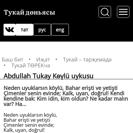
Тукай дөньясы
тат
рус
eng
Баш бит
Иҗат
Тукай – тәрҗемәдә
Тукай ТӨРЕКчә
Abdullah Tukay Kөүlü uykusu
Neden uyuklarsın köylü, Bahar erişti ve yetişti
Çimenler senin evinde; Kalk, uyan, doğrul! Kendi
kendine bak: Kim idin, kim oldun? Ne kadar malın
var? Ha...
Neden uyuklarsın köylü,
Bahar erişti ve yetişti
Çimenler senin evinde;
Kalk, uyan, doğrul!