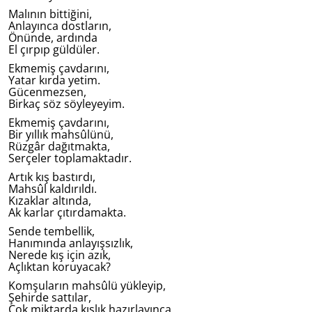
Malının bittiğini,
Anlayınca dostların,
Önünde, ardında
El çırpıp güldüler.
Ekmemiş çavdarını,
Yatar kırda yetim.
Gücenmezsen,
Birkaç söz söyleyeyim.
Ekmemiş çavdarını,
Bir yıllık mahsûlünü,
Rüzgâr dağıtmakta,
Serçeler toplamaktadır.
Artık kış bastırdı,
Mahsûl kaldırıldı.
Kızaklar altında,
Ak karlar çıtırdamakta.
Sende tembellik,
Hanımında anlayışsızlık,
Nerede kış için azık,
Açlıktan koruyacak?
Komşuların mahsûlü yükleyip,
Şehirde sattılar,
Çok miktarda kışlık hazırlayınca,