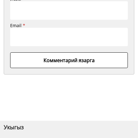
Email
*
Комментарий язарга
Укыгыз