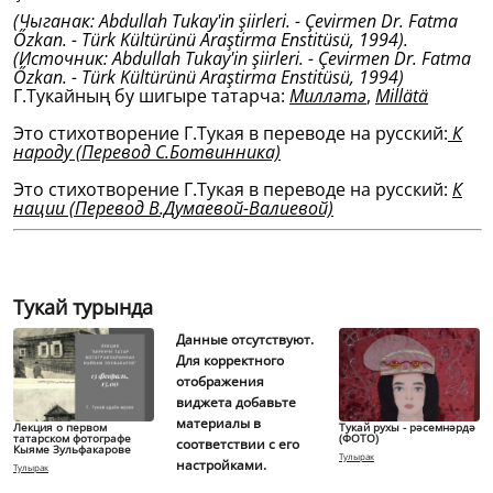
(Чыганак: Abdullah Tukay'in şiirleri. - Çevirmen Dr. Fatma
Őzkan. - Türk Kültürünü Araştirma Enstitüsü, 1994).
(Источник: Abdullah Tukay'in şiirleri. - Çevirmen Dr. Fatma
Őzkan. - Türk Kültürünü Araştirma Enstitüsü, 1994)
Г.Тукайның бу шигыре татарча:
Милләтә
,
Millätä
Это стихотворение Г.Тукая в переводе на русский:
К
народу
(Перевод С.Ботвинника)
Это стихотворение Г.Тукая в переводе на русский:
К
нации
(Перевод В.Думаевой-Валиевой)
Тукай турында
Данные отсутствуют.
Для корректного
отображения
виджета добавьте
материалы в
Лекция о первом
Тукай рухы - рәсемнәрдә
татарском фотографе
(ФОТО)
соответствии с его
Кыяме Зульфакарове
Тулырак
настройками.
Тулырак