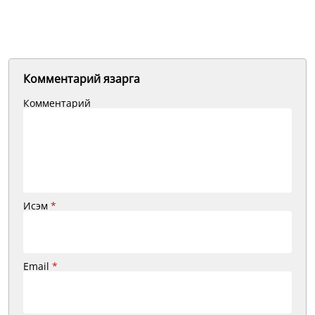
Комментарий язарга
Комментарий
Исэм
*
Email
*