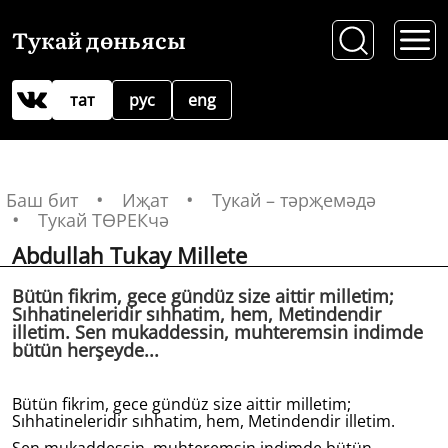
Тукай дөньясы
тат
рус
eng
Баш бит
Иҗат
Тукай – тәрҗемәдә
Тукай ТӨРЕКчә
Abdullah Tukay Millete
Bütün fikrim, gece gündüz size aittir milletim;
Sıhhatineleridir sıhhatim, hem, Metindendir
illetim. Sen mukaddessin, muhteremsin indimde
bütün herşeyde...
Bütün fikrim, gece gündüz size aittir milletim;
Sıhhatineleridir sıhhatim, hem, Metindendir illetim.