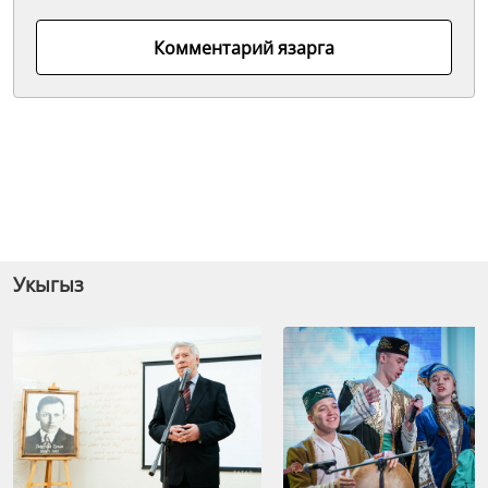
Комментарий язарга
Укыгыз