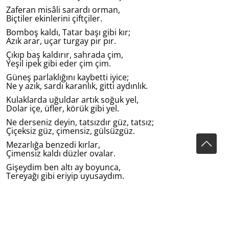
Zaferan misâli sarardı orman,
Biçtiler ekinlerini çiftçiler.
Bomboş kaldı, Tatar başı gibi kır;
Azık arar, uçar turgay pır pır.
Çıkıp baş kaldırır, sahrada çim,
Yeşil ipek gibi eder çim çim.
Güneş parlaklığını kaybetti iyice;
Ne y azık, sardı karanlık, gitti aydınlık.
Kulaklarda uğuldar artık soğuk yel,
Dolar içe, üfler, körük gibi yel.
Ne derseniz deyin, tatsızdır güz, tatsız;
Çiçeksiz güz, çimensiz, gülsüzgüz.
Mezarlığa benzedi kırlar,
Çimensiz kaldı düzler ovalar.
Gişeydim ben altı ay boyunca,
Tereyağı gibi eriyip uyusaydım.
Uyuyup da, baharda uyansam,
Kalkıp, yeşilliklerde otursam,
Mesut olurdum o zaman, hem de bahtlı,
Olurdum pâdişâh, bahtlı ve tahttı.