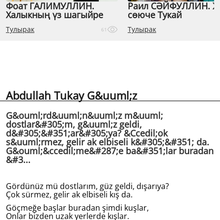
Фоат ГАЛИМУЛЛИН.
Раил СӘЙФУЛЛИН. 
Халыкның үз шагыйре
сөюче Тукай
Тулырак
Тулырак
61
Abdullah Tukay G&uuml;z
G&ouml;rd&uuml;n&uuml;z m&uuml;
dostlar&#305;m, g&uuml;z geldi,
d&#305;&#351;ar&#305;ya? &Ccedil;ok
s&uuml;rmez, gelir ak elbiseli k&#305;&#351; da.
G&ouml;&ccedil;me&#287;e ba&#351;lar buradan
&#3...
Gördünüz mü dostlarım, güz geldi, dışarıya?
Çok sürmez, gelir ak elbiseli kış da.
Göçmeğe başlar buradan şimdi kuşlar,
Onlar bizden uzak yerlerde kışlar.