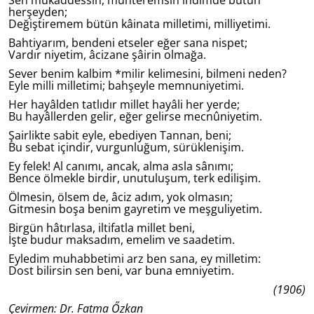
Sen mukaddessin, muhteremsin indimde bütün
herşeyden;
Değiştiremem bütün kâinata milletimi, milliyetimi.
Bahtiyarım, bendeni etseler eğer sana nispet;
Vardır niyetim, âcizane şâirin olmağa.
Sever benim kalbim *milir kelimesini, bilmeni neden?
Eyle milli milletimi; bahşeyle memnuniyetimi.
Her hayâlden tatlıdır millet hayâli her yerde;
Bu hayâllerden gelir, eğer gelirse mecnûniyetim.
Şairlikte sabit eyle, ebediyen Tannan, beni;
Bu sebat içindir, vurgunluğum, sürüklenişim.
Ey felek! Al canımı, ancak, alma asla sânımı;
Bence ölmekle birdir, unutuluşum, terk edilişim.
Ölmesin, ölsem de, âciz adım, yok olmasın;
Gitmesin boşa benim gayretim ve meşguliyetim.
Birgün hâtırlasa, iltifatla millet beni,
İşte budur maksadım, emelim ve saadetim.
Eyledim muhabbetimi arz ben sana, ey milletim:
Dost bilirsin sen beni, var buna emniyetim.
(1906)
Çevirmen: Dr. Fatma Őzkan