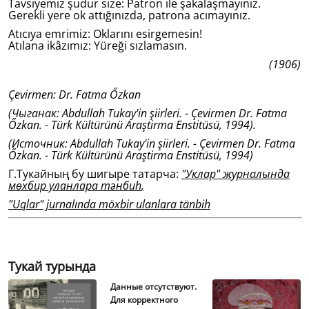
Tavsiyemiz şudur size: Patron ile şakalaşmayınız.
Gerekli yere ok attığınızda, patrona acımayınız.
Atıcıya emrimiz: Oklarını esirgemesin!
Atılana ikâzımız: Yüreği sızlamasın.
(1906)
Çevirmen: Dr. Fatma Őzkan
(Чыганак: Abdullah Tukay'in şiirleri. - Çevirmen Dr. Fatma
Őzkan. - Türk Kültürünü Araştirma Enstitüsü, 1994).
(Источник: Abdullah Tukay'in şiirleri. - Çevirmen Dr. Fatma
Őzkan. - Türk Kültürünü Araştirma Enstitüsü, 1994)
Г.Тукайның бу шигыре татарча:
"Уклар" журналында
мөхбир уланлара тәнбиһ
,
"Uqlar" jurnalında möxbir ulanlara tänbih
Тукай турында
Данные отсутствуют.
Для корректного