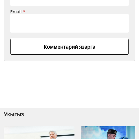
Email
*
Комментарий язарга
Укыгыз