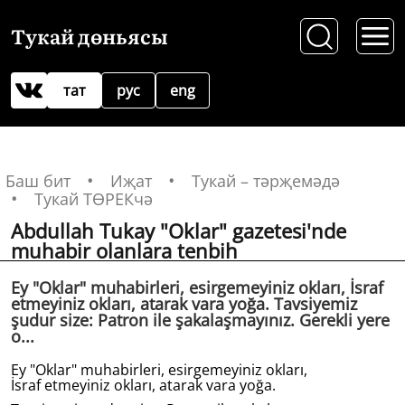
Тукай дөньясы
тат
рус
eng
Баш бит
Иҗат
Тукай – тәрҗемәдә
Тукай ТӨРЕКчә
Abdullah Tukay "Oklar" gazetesi'nde
muhabir olanlara tenbih
Ey "Oklar" muhabirleri, esirgemeyiniz okları, İsraf
etmeyiniz okları, atarak vara yoğa. Tavsiyemiz
şudur size: Patron ile şakalaşmayınız. Gerekli yere
o...
Ey "Oklar" muhabirleri, esirgemeyiniz okları,
İsraf etmeyiniz okları, atarak vara yoğa.