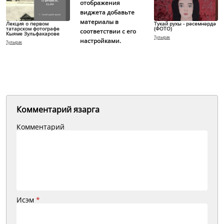
отображения
виджета добавьте
материалы в
Лекция о первом
Тукай рухы - рәсемнәрдә
татарском фотографе
(ФОТО)
соответствии с его
Кыяме Зульфакарове
Тулырак
настройками.
Тулырак
Комментарий язарга
Комментарий
Исэм
*