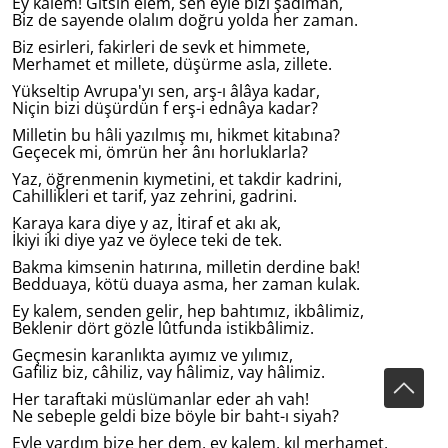
Ey kalem! Gitsin elem, sen eyle bizi şâdımân,
Biz de sayende olalım doğru yolda her zaman.
Biz esirleri, fakirleri de sevk et himmete,
Merhamet et millete, düşürme asla, zillete.
Yükseltip Avrupa'yı sen, arş-ı âlâya kadar,
Niçin bizi düşürdün f erş-i ednâya kadar?
Milletin bu hâli yazılmış mı, hikmet kitabına?
Geçecek mi, ömrün her ânı horluklarla?
Yaz, öğrenmenin kıymetini, et takdir kadrini,
Cahillikleri et tarif, yaz zehrini, gadrini.
Karaya kara diye y az, İtiraf et akı ak,
İkiyi iki diye yaz ve öylece teki de tek.
Bakma kimsenin hatırına, milletin derdine bak!
Bedduaya, kötü duaya asma, her zaman kulak.
Ey kalem, senden gelir, hep bahtımız, ikbâlimiz,
Beklenir dört gözle lûtfunda istikbâlimiz.
Geçmesin karanlıkta ayımız ve yılımız,
Gafiliz biz, câhiliz, vay hâlimiz, vay hâlimiz.
Her taraftaki müslümanlar eder ah vah!
Ne sebeple geldi bize böyle bir baht-ı siyah?
Eyle yardım bize her dem, ey kalem, kıl merhamet,