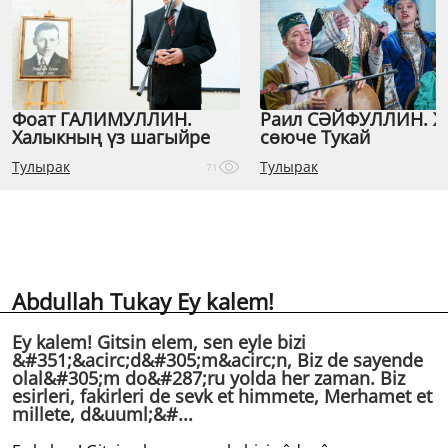
Фоат ГАЛИМУЛЛИН.
Раил СӘЙФУЛЛИН. 
Халыкның үз шагыйре
сөюче Тукай
Тулырак
Тулырак
71
Abdullah Tukay Ey kalem!
Ey kalem! Gitsin elem, sen eyle bizi
&#351;&acirc;d&#305;m&acirc;n, Biz de sayende
olal&#305;m do&#287;ru yolda her zaman. Biz
esirleri, fakirleri de sevk et himmete, Merhamet et
millete, d&uuml;&#...