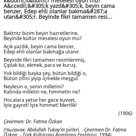
k&uuml;lt&uuml;r meselesi oyun mu?
A&ccedil;&#305;k yazd&#305;k, beyin cama
benzer, Edep ehli olanlar bakma&#287;a
utan&#305;r. Beyinde fikri tamamen resi...
Baktntz bizim beyin hazretlerine,
Beyinde kültür meselesi oyun mu?
Açık yazdık, beyin cama benzer,
Edep ehli olanlar bakmağa utanır.
Beyinde fikri tamamen resimlenmiş,
Çıplak kız, ekmek, para ve kuruş.
Yok bildiği başka şey, bütün bildiği o,
Bütün zihni yiyip içmekle meşgul.
Neylesin o, senin milletini?
Katında milletin ne, himmetin ne?
Hocalara yetse her gece kuvvet,
İşte gayret! İşte himmet! Mertlik!
(1906)
Çevirmen: Dr. Fatma Őzkan
(Чыганак: Abdullah Tukay'in şiirleri. - Çevirmen Dr. Fatma
Őzkan. - Türk Kültürünü Araştirma Enstitüsü, 1994).