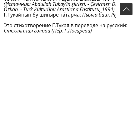
(Источник: Abdullah Tukay'in şiirleri. - Çevirmen Dr. Fatma
Őzkan. - Türk Kültürünü Araştirma Enstitüsü, 1994)
Г.Тукайның бу шигыре татарча:
Пыяла баш
,
Pıyala baş
Это стихотворение Г.Тукая в переводе на русский:
Стеклянная голова
(Пер. Г.Погирева)
Это стихотворение Г.Тукая в переводе на русский:
Стеклянная голова
(Пер. В.С.Думаевой-Валиевой)