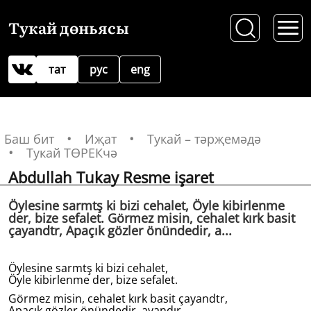
Тукай дөньясы
тат
рус
eng
Баш бит
Иҗат
Тукай – тәрҗемәдә
Тукай ТӨРЕКчә
Abdullah Tukay Resme işaret
Öylesine sarmtş ki bizi cehalet, Öyle kibirlenme
der, bize sefalet. Görmez misin, cehalet kırk basit
çayandtr, Apaçık gözler önündedir, a...
Öylesine sarmtş ki bizi cehalet,
Öyle kibirlenme der, bize sefalet.
Görmez misin, cehalet kırk basit çayandtr,
Apaçık gözler önündedir, ayandır.