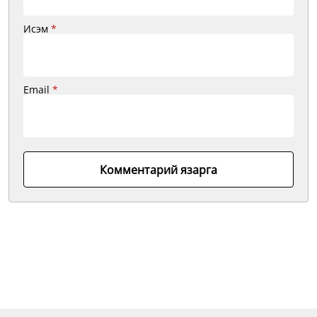
Исэм
*
Email
*
Комментарий язарга