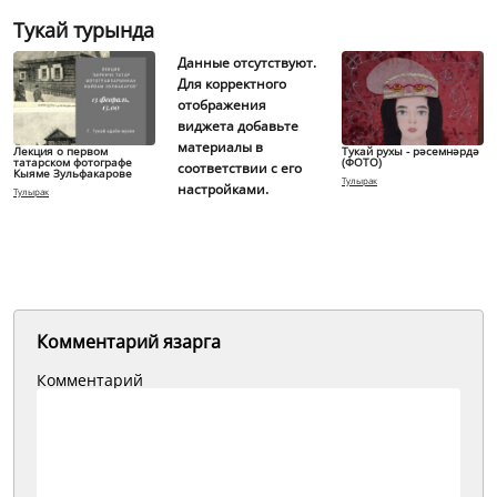
Тукай турында
Данные отсутствуют.
Для корректного
отображения
виджета добавьте
материалы в
Лекция о первом
Тукай рухы - рәсемнәрдә
татарском фотографе
(ФОТО)
соответствии с его
Кыяме Зульфакарове
Тулырак
настройками.
Тулырак
Комментарий язарга
Комментарий