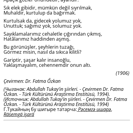
Sık elek gibidir, mümkün değil sıyrılmak,
Muhaldir, kurtulup da bağırmak.
Kurtulsak da, gidecek yolumuz yok,
Unuttuk; sağımız yok, solumuz yok.
Sayıklamalarımız cehaletle çığırından çıkmış,
Hatâlarımız haddinden aşmış.
Bu görünüşler, şeyhlerin tuzağı,
Görmez misin, nasıl da sıkıca kilitli?
Gariptir, şaşar kalır insanoğlu,
Yaklaşmayalım, cehennemdir onun altı.
(1906)
Çevirmen: Dr. Fatma Őzkan
(Чыганак: Abdullah Tukay'in şiirleri. - Çevirmen Dr. Fatma
Őzkan. - Türk Kültürünü Araştirma Enstitüsü, 1994).
(Источник: Abdullah Tukay'in şiirleri. - Çevirmen Dr. Fatma
Őzkan. - Türk Kültürünü Araştirma Enstitüsü, 1994)
Г.Тукайның бу шигыре татарча:
Рәсемгә ишарә
,
Räsemgä işarä