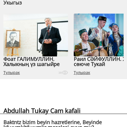
Укыгыз
Фоат ГАЛИМУЛЛИН.
Раил СӘЙФУЛЛИН. 
Халыкның үз шагыйре
сөюче Тукай
Тулырак
Тулырак
38
Abdullah Tukay Cam kafali
Baktntz bizim beyin hazretlerine, Beyinde