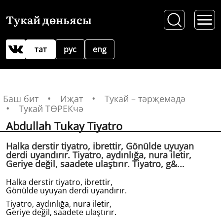
Тукай дөньясы
тат
рус
eng
Баш бит
Иҗат
Тукай – тәрҗемәдә
Тукай ТӨРЕКчә
Abdullah Tukay Tiyatro
Halka derstir tiyatro, ibrettir, Gönülde uyuyan
derdi uyandırır. Tiyatro, aydınlığa, nura iletir,
Geriye değil, saadete ulaştırır. Tiyatro, g&...
Halka derstir tiyatro, ibrettir,
Gönülde uyuyan derdi uyandırır.
Tiyatro, aydınlığa, nura iletir,
Geriye değil, saadete ulaştırır.