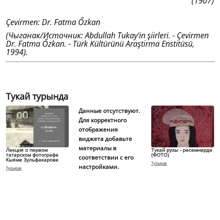
(1907)
Çevirmen: Dr. Fatma Őzkan
(Чыганак/Источник: Abdullah Tukay'in şiirleri. - Çevirmen
Dr. Fatma Őzkan. - Türk Kültürünü Araştirma Enstitüsü,
1994).
Тукай турында
Данные отсутствуют.
Для корректного
отображения
виджета добавьте
материалы в
Лекция о первом
Тукай рухы - рәсемнәрдә
татарском фотографе
(ФОТО)
соответствии с его
Кыяме Зульфакарове
Тулырак
настройками.
Тулырак