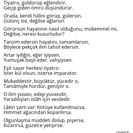
Tiyatro, güldürüp eğlendirir,
Geçip giden ömrü düşündürür.
Orada, kendi hâlini görüp, gülersin,
Gülünç ise, değilse ağlarsın.
Görürsün hayatının nasıl olduğunu, mükemmel mi,
Değilse, neresi kusurludur?
Tanzim edersin hayatını, tamamlarsın,
Böylece pekçok ilim tahsil edersin.
Artar iyiliğin, eğer iyiysen,
Yumuşak başlı eder, vahşiysen.
Eşit sayar herkesi tiyatro:
İster kul olsun, isterse imparator.
Mukaddestir, büyüktür, yücedir o,
Tamâmiyle hürdür, geniştir o.
O ilim yuvası, edep yuvasıdır,
Yaradılışları islâh için vesiledir.
Lâkin şartı var: Kötüye kullanılmazsa,
Himmet ağacından kopanlırsa.
Olgunlaşma müddeti dolup, pişerse,
Kızarırsa, güzelce yetişirse.