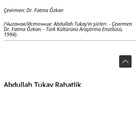
Çevirmen: Dr. Fatma Őzkan
(Чыганак/Источник: Abdullah Tukay'in şiirleri. - Çevirmen
Dr. Fatma Őzkan. - Türk Kültürünü Araştirma Enstitüsü,
1994).
Abdullah Tukay Rahatlik
&Ouml;m&uuml;r nehri b&ouml;yle akar, Bizi
ileriye do&#287;ru &ccedil;eker. Silinir
g&ouml;n&uuml;lden kayg&#305;lar, Yava&#351;
yava&#351; akar akar.
&Ouml;n&uuml;m&uuml;zde ya&#351;anacak
g&uum...
Ömür nehri böyle akar,