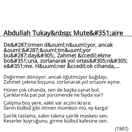
Abdullah Tukay&nbsp; Mute&#351;aire
De&#287;irmen d&ouml;n&uuml;yor, ancak
&ouml;&#287;&uuml;tm&uuml;yor
bu&#287;day&#305;, Zahmet &ccedil;ekme
bo&#351;una, zorlanarak yol ortas&#305;n&#305;
e&#351;me. H&uuml;ner &ccedil;ok cihanda,...
Değirmen dönüyor, ancak öğütmüyor buğdayı,
Zahmet çekme boşuna, zorlanarak yol ortasını eşme.
Hüner çok cihanda, sen de başka sanat bul;
Çarıklarınla pat pat yürümende ne fayda var?
Çalışma boş yere, vakit var aczini ikrara:
Senin bülbül gibi ötmen mümkün mü, ey karga!
Şairlik taslama, sakın takma şairlik maskesi sen,
Keserler kuyruğunu, girme bülbül kafesine sen.
(1907)