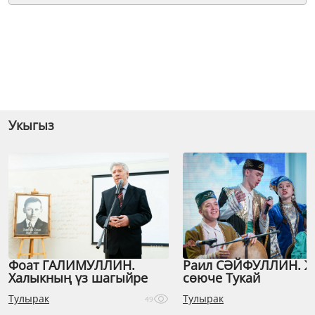
Укыгыз
Фоат ГАЛИМУЛЛИН.
Раил СӘЙФУЛЛИН. 
Халыкның үз шагыйре
сөюче Тукай
Тулырак
Тулырак
49