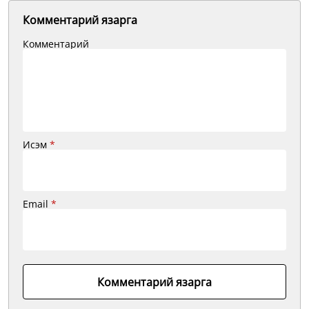
Комментарий язарга
Комментарий
Исэм
*
Email
*
Комментарий язарга