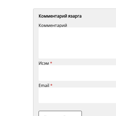
Комментарий язарга
Комментарий
Исэм
*
Email
*