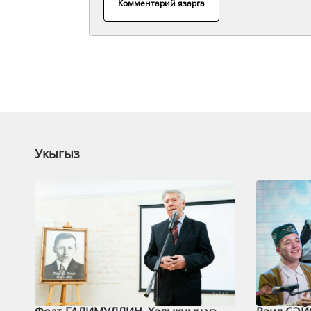
Комментарий язарга
Укыгыз