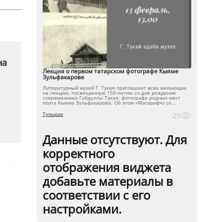
на
Лекция о первом татарском фотографе Кыяме
Зульфакарове
Литературный музей Г. Тукая приглашает всех желающих
на лекцию, посвященную 150-летию со дня рождения
современника Габдуллы Тукая, фотографа родных мест
поэта Кыяма Зульфакарова. Об этом «Магариф»у со...
Тулырак
29
Данные отсутствуют. Для
корректного
отображения виджета
добавьте материалы в
соответствии с его
настройками.