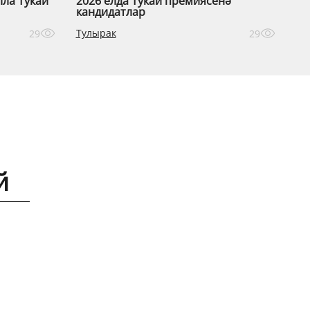
лла Тукай
2026 елда Тукай премиясенә
кандидатлар
Тулырак
29
29
й