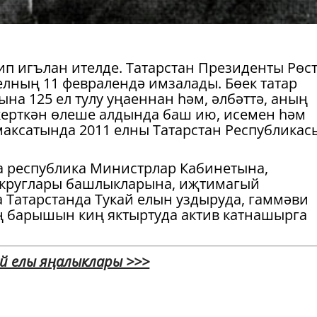
дип игълан ителде. Татарстан Президенты Рөс
елның 11 февралендә имзалады. Бөек татар
на 125 ел тулу уңаеннан һәм, әлбәттә, аның
керткән өлеше алдында баш ию, исемен һәм
аксатында 2011 елны Татарстан Республикас
а республика Министрлар Кабинетына,
округлары башлыкларына, иҗтимагый
Татарстанда Тукай елын уздыруда, гаммәви
ң барышын киң яктыртуда актив катнашырга
ай елы яңалыклары >>>