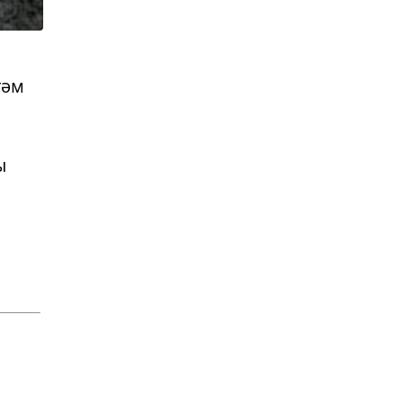
тәм
ы