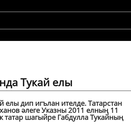
анда Тукай елы
 елы дип игълан ителде. Татарстан
анов әлеге Указны 2011 елның 11
к татар шагыйре Габдулла Тукайның