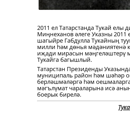
2011 ел Татарстанда Тукай елы 
Миңнеханов әлеге Указны 2011 
шагыйре Габдулла Тукайның тууы
милли һәм дөнья мәдәниятенә 
иҗади мирасын мәңгеләштерү м
Тукайга багышлый.
Татарстан Президенды Указынд
муниципаль район һәм шәһәр 
берләшмәләргә һәм оешмаларга 
мәгълүмат чараларына исә аны
боерык бирелә.
Тук