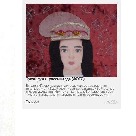
Тукай рухы - рәсемнәрдә (ФОТО)
Ел саен «Гаилә һәм мәктәп» редакциясе тарафыннан
оештырылган «Тукай әкиятләре дөньясында» бәйгесендә
мәктәп укучылары бик теләп катнаша. Балаларның бөек
Тукайга багышлап, илһамланып ясаган рәсемнәре ү...
Тулырак
29