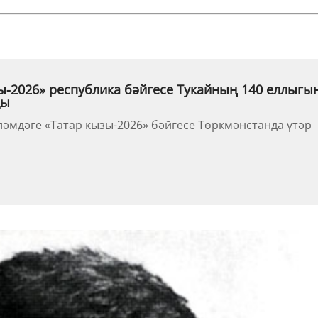
ы-2026» республика бәйгесе Тукайның 140 еллыгы
ды
ләмдәге «Татар кызы-2026» бәйгесе Төркмәнстанда үтәр