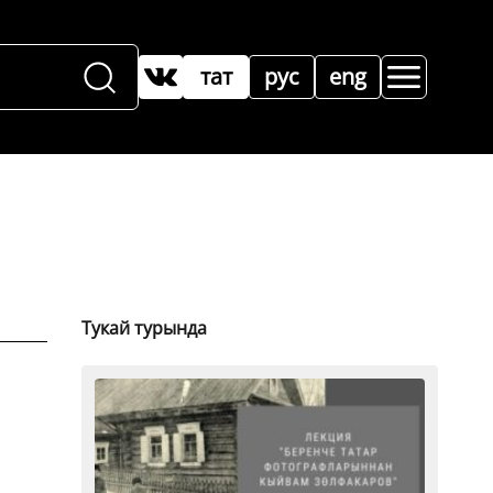
тат
рус
eng
Тукай турында