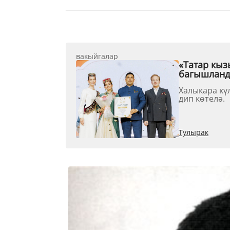
вакыйгалар
«Татар кыз
багышлан
Халыкара кү
дип көтелә.
Тулырак