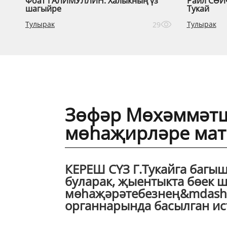
Фоат ГАЛИМУЛЛИН. Халыкның үз
Раил СӘЙ
шагыйре
Тукай
Тулырак
Тулырак
29
Зөфәр Мөхәммәтш
мөһаҗирләре мат
КЕРЕШ СҮЗ Г.Тукайга багы
буларак, җыентыкта бөек 
мөһаҗәрәтебезнең&mdash;
органнарында басылган ист