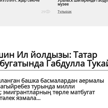
ФУЛЛИН. Җыр сөюче
Уральск шәһәрендә Габду
музее
Тулырак
29
ин Ил йолдызы: Татар
бугатында Габдулла Тука
шланган башка басмалардан аермалы
шагыйребез турында милли
 эмигрантларның төрле матбугат
әлек язмала...