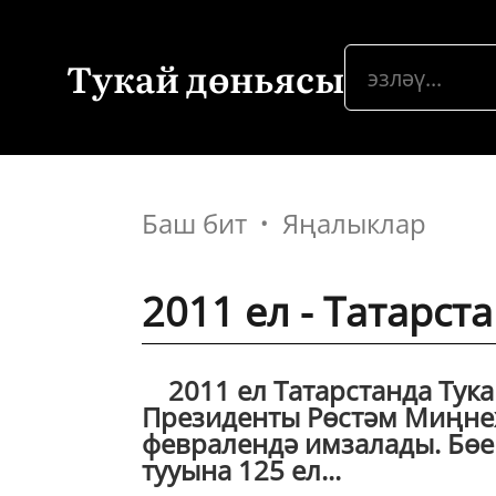
Тукай дөньясы
Баш бит
Яңалыклар
2011 ел - Татарст
2011 ел Татарстанда Тукай
Президенты Рөстәм Миңнех
февралендә имзалады. Бөе
тууына 125 ел...