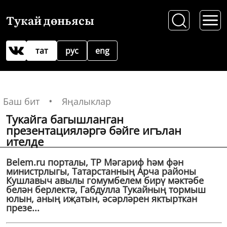
Тукай дөньясы
тат
рус
eng
Баш бит
Яңалыклар
Тукайга багышланган
презентацияләргә бәйге игълан
ителде
Belem.ru порталы, ТР Мәгариф һәм фән
министрлыгы, Татарстанның Арча районы
Кушлавыч авылы гомумбелем бирү мәктәбе
белән берлектә, Габдулла Тукайның тормыш
юлын, аның иҗатын, әсәрләрен яктырткан
презе...