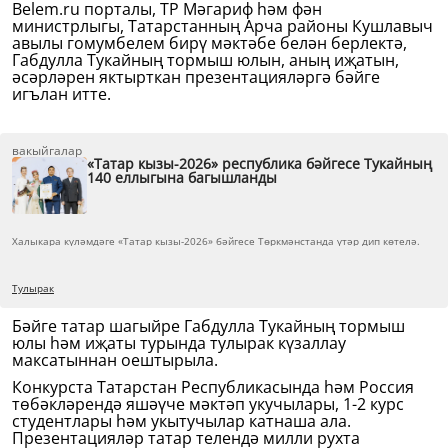
Belem.ru порталы, ТР Мәгариф һәм фән
министрлыгы, Татарстанның Арча районы Кушлавыч
авылы гомумбелем бирү мәктәбе белән берлектә,
Габдулла Тукайның тормыш юлын, аның иҗатын,
әсәрләрен яктырткан презентацияләргә бәйге
игълан итте.
вакыйгалар
«Татар кызы-2026» республика бәйгесе Тукайның
140 еллыгына багышланды
Халыкара күләмдәге «Татар кызы-2026» бәйгесе Төркмәнстанда үтәр дип көтелә.
Тулырак
Бәйге татар шагыйре Габдулла Тукайның тормыш
юлы һәм иҗаты турында тулырак күзаллау
максатыннан оештырыла.
Конкурста Татарстан Республикасында һәм Россия
төбәкләрендә яшәүче мәктәп укучылары, 1-2 курс
студентлары һәм укытучылар катнаша ала.
Презентацияләр татар телендә милли рухта