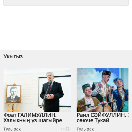
Укыгыз
Фоат ГАЛИМУЛЛИН.
Раил СӘЙФУЛЛИН. 
Халыкның үз шагыйре
сөюче Тукай
Тулырак
Тулырак
23