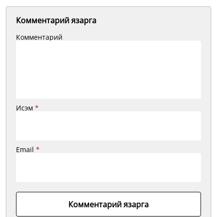
Комментарий язарга
Комментарий
Исэм
*
Email
*
Комментарий язарга