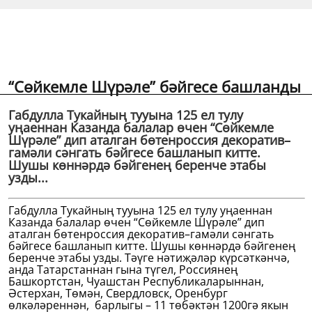
“Сөйкемле Шүрәле” бәйгесе башланды
Габдулла Тукайның тууына 125 ел тулу
уңаеннан Казанда балалар өчен “Сөйкемле
Шүрәле” дип аталган бөтенроссия декоратив–
гамәли сәнгать бәйгесе башланып китте.
Шушы көннәрдә бәйгенең беренче этабы
узды...
Габдулла Тукайның тууына 125 ел тулу уңаеннан
Казанда балалар өчен “Сөйкемле Шүрәле” дип
аталган бөтенроссия декоратив–гамәли сәнгать
бәйгесе башланып китте. Шушы көннәрдә бәйгенең
беренче этабы узды. Тәүге нәтиҗәләр күрсәткәнчә,
анда Татарстаннан гына түгел, Россиянең
Башкортстан, Чуашстан Республикаларыннан,
Әстерхан, Төмән, Свердловск, Оренбург
өлкәләреннән, барлыгы – 11 төбәктән 1200гә якын