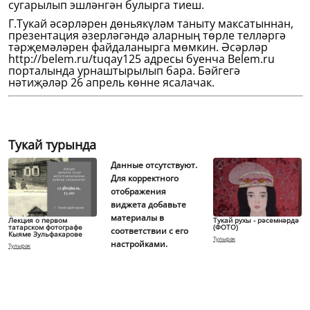
сугарылып эшләнгән булырга тиеш.
Г.Тукай әсәрләрен дөньякүләм таныту максатыннан,
презентация әзерләгәндә аларның төрле телләргә
тәрҗемәләрен файдаланырга мөмкин. Әсәрләр
http://belem.ru/tuqay125 адресы буенча Belem.ru
порталында урнаштырылып бара. Бәйгегә
нәтиҗәләр 26 апрель көнне ясалачак.
Тукай турында
Данные отсутствуют.
Для корректного
отображения
виджета добавьте
материалы в
Лекция о первом
Тукай рухы - рәсемнәрдә
татарском фотографе
(ФОТО)
соответствии с его
Кыяме Зульфакарове
Тулырак
настройками.
Тулырак