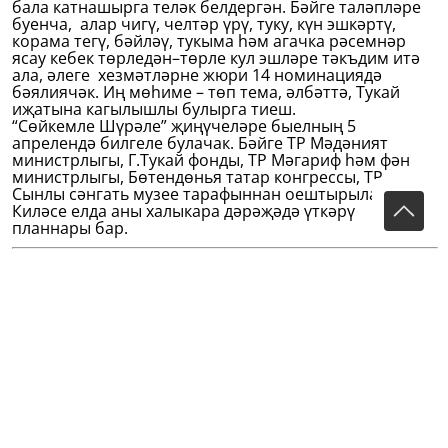
бала катнашырга теләк белдергән. Бәйге таләпләре
буенча, алар чигү, челтәр үрү, туку, күн эшкәртү,
корама тегү, бәйләү, тукыма һәм агачка рәсемнәр
ясау кебек төрледән–төрле кул эшләре тәкъдим итә
ала, әлеге хезмәтләрне жюри 14 номинациядә
бәялиячәк. Иң мөһиме – төп тема, әлбәттә, Тукай
иҗатына кагылышлы булырга тиеш.
“Сөйкемле Шүрәле” җиңүчеләре быелның 5
апрелендә билгеле булачак. Бәйге ТР Мәдәният
министрлыгы, Г.Тукай фонды, ТР Мәгариф һәм фән
министрлыгы, Бөтендөнья татар конгрессы, ТР
Сынлы сәнгать музее тарафыннан оештырыла.
Киләсе елда аны халыкара дәрәҗәдә үткәрү
планнары бар.