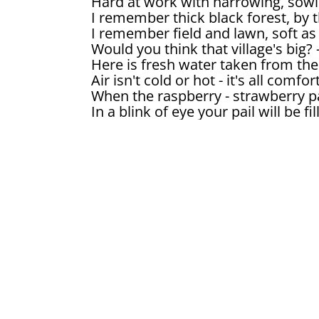
Hard at work with harrowing, sowing
I remember thick black forest, by th
I remember field and lawn, soft as 
Would you think that village's big? -
Here is fresh water taken from the
Air isn't cold or hot - it's all comfo
When the raspberry - strawberry pa
In a blink of eye your pail will be fil
Fascinating land! Pines, fir-trees li
Often used to rest beneath them, 
Here or there seeing mushrooms, s
Under birch or aspen-tree - havin
Such a balmy air's here from thos
Colored blue and colored yellow, va
And so motley butterflies are, mak
Flying, taking off and coming, - fed 
And you feel sometimes as if birds 
Making heart stop sweetly still, an
All in one place, here they are! - th
Concert, circus, boulevard - all tha
Huge as Khan Chingiz's troops, lik