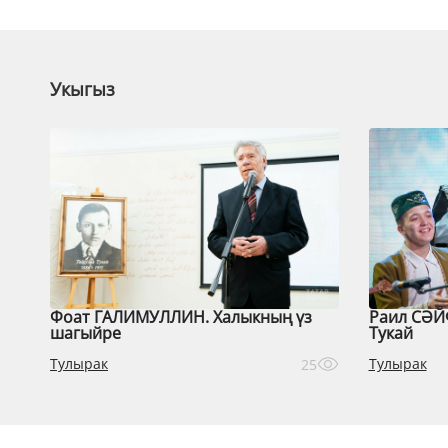
Укыгыз
Фоат ГАЛИМУЛЛИН. Халыкның үз
Раил СӘЙ
шагыйре
Тукай
Тулырак
Тулырак
25