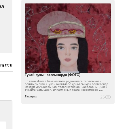
на
мәте
Тукай рухы - рәсемнәрдә (ФОТО)
Ел саен «Гаилә һәм мәктәп» редакциясе тарафыннан
оештырылган «Тукай әкиятләре дөньясында» бәйгесендә
мәктәп укучылары бик теләп катнаша. Балаларның бөек
Тукайга багышлап, илһамланып ясаган рәсемнәре ү...
Тулырак
25