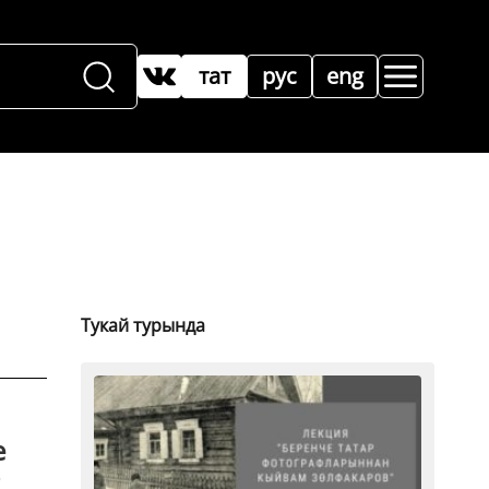
тат
рус
eng
Тукай турында
е