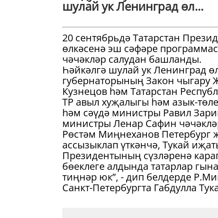
шулай ук Ленинград өл...
20 сентябрьдә Татарстан През
өлкәсенә эш сәфәре программас
чәчәкләр салудан башланды.
Һәйкәлгә шулай ук Ленинград ө
губернаторының Закон чыгару 
Кузнецов һәм Татарстан Республ
ТР авыл хуҗалыгы һәм азык-төл
һәм сәүдә министры Равил Зари
министры Ленар Сафин чәчәклә
Рөстәм Миңнеханов Петербург 
ассызыклап үткәнчә, Тукай иҗат
Президентының сүзләренә караг
бөеклеге алдында татарлар гына 
тиңнәр юк”, - дип белдерде Р.М
Санкт-Петербургта Габдулла Тука