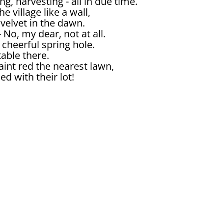
, harvesting - all in due time.
e village like a wall,
velvet in the dawn.
 No, my dear, not at all.
 cheerful spring hole.
rtable there.
int red the nearest lawn,
led with their lot!
ke the guardians stay alert,
turning powerful twice more.
orrel, buds or flowers' blossom
g been obsessed too close to them
e blooming fragrancies,
riegated red, white, lilac!
ing rivalry to bloom,
with nectar are they all!
of Paradise are singing,
d your soul wings do quiver.
eater, orchestra and ballet,
t makes you ever jolly!
e the giant with thousands heads