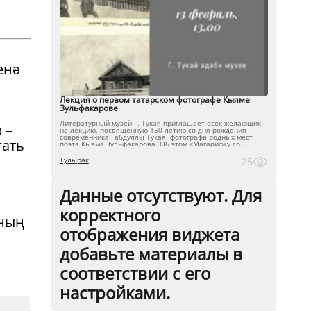
енә
Лекция о первом татарском фотографе Кыяме
Зульфакарове
Литературный музей Г. Тукая приглашает всех желающих
 –
на лекцию, посвященную 150-летию со дня рождения
современника Габдуллы Тукая, фотографа родных мест
гать
поэта Кыяма Зульфакарова. Об этом «Магариф»у со...
Тулырак
25
Данные отсутствуют. Для
корректного
аның
отображения виджета
добавьте материалы в
соответствии с его
настройками.