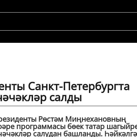
енты Санкт-Петербургта
чәчәкләр салды
Президенты Рөстәм Миңнехановның
фәре программасы бөек татар шагыйр
чәчәкләр салудан башланды. Һәйкәлгә