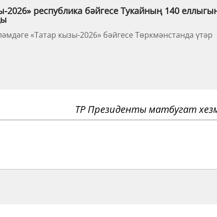
ы-2026» республика бәйгесе Тукайның 140 еллыгы
ды
ләмдәге «Татар кызы-2026» бәйгесе Төркмәнстанда үтәр
ТР Президенты матбугат хез