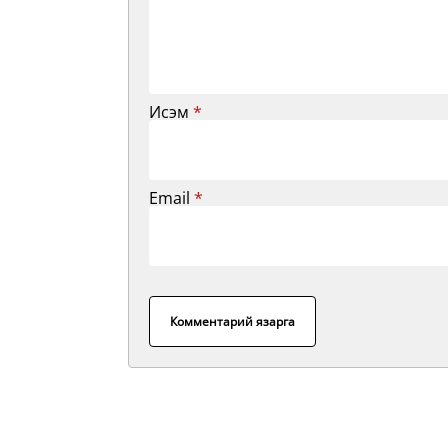
Исэм
*
Email
*
Комментарий язарга