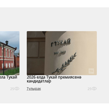
лла Тукай
2026 елда Тукай премиясенә
кандидатлар
Тулырак
25
25