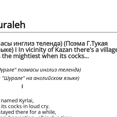
uraleh
асы инглиз телендә) (Поэма Г.Тукая
) I In vicinity of Kazan there's a villag
 the mightiest when its cocks...
Шүрәле" поэмасы инглиз телендә)
я "Шурале" на английском языке)
I
e named Kyrlai,
its cocks in loud cry.
stayed there for a while,