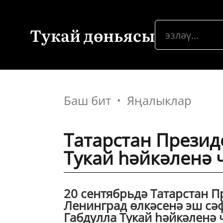
Тукай дөньясы
Баш бит
Яңалыклар
Татарстан Презид
Тукай һәйкәленә 
20 сентябрьдә Татарстан 
Ленинград өлкәсенә эш сә
Габдулла Тукай һәйкәленә 