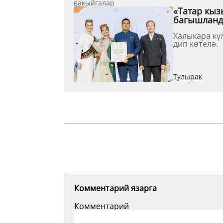
вакыйгалар
«Татар кыз
багышлан
Халыкара кү
дип көтелә.
Тулырак
Комментарий язарга
Комментарий