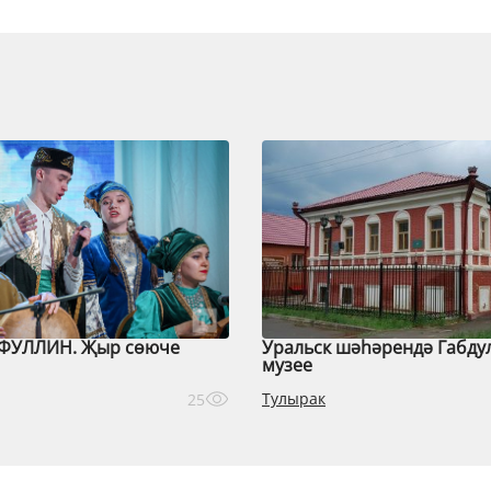
ФУЛЛИН. Җыр сөюче
Уральск шәһәрендә Габду
музее
Тулырак
25