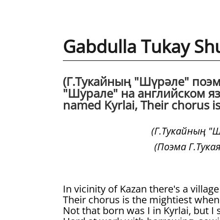
Gabdulla Tukay Sh
(Г.Тукайның "Шүрәле" поэм
"Шурале" на английском языке
named Kyrlai, Their chorus is
(Г.Тукайның "
(Поэма Г.Тука
In vicinity of Kazan there's a villag
Their chorus is the mightiest when 
Not that born was I in Kyrlai, but I 