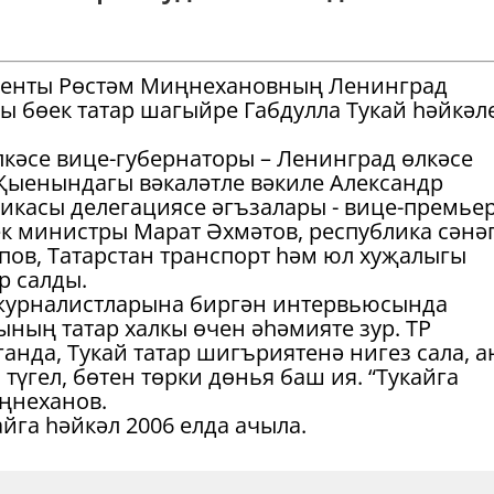
иденты Рөстәм Миңнехановның Ленинград
ы бөек татар шагыйре Габдулла Тукай һәйкәл
лкәсе вице-губернаторы – Ленинград өлкәсе
Җыенындагы вәкаләтле вәкиле Александр
икасы делегациясе әгъзалары - вице-премьер
ек министры Марат Әхмәтов, республика сәнә
пов, Татарстан транспорт һәм юл хуҗалыгы
р салды.
журналистларына биргән интервьюсында
ының татар халкы өчен әһәмияте зур. ТР
анда, Тукай татар шигъриятенә нигез сала, 
түгел, бөтен төрки дөнья баш ия. “Тукайга
иңнеханов.
йга һәйкәл 2006 елда ачыла.