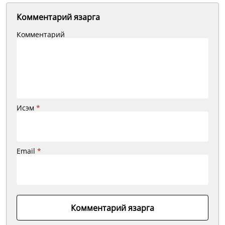
Комментарий язарга
Комментарий
Исэм
*
Email
*
Комментарий язарга