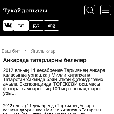
Тукай дөньясы
тат
рус
eng
Баш бит
Яңалыклар
Анкарада татарларны беләләр
2012 елның 11 декабрендә Төркиянең Анкара
каласында урнашкан Милли китапханә
Татарстан хакында бәян иткән фотокүргәзмә
ачыла. Экcпозициядә ТӨРЕКСОЙ оешмасы
фоторәссамнарының 100 иң шәп кадрлары
уры...
2012 елның 11 декабрендә Төркиянең Анкара
каласында урнашкан Милли китапханә Татарстан