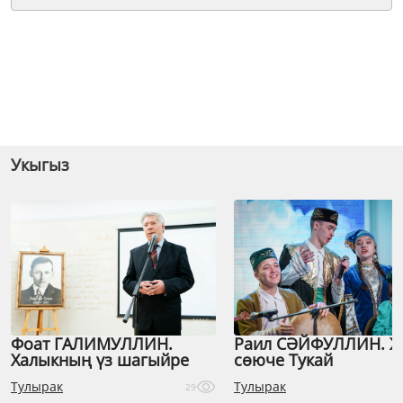
Укыгыз
Фоат ГАЛИМУЛЛИН.
Раил СӘЙФУЛЛИН. 
Халыкның үз шагыйре
сөюче Тукай
Тулырак
Тулырак
29