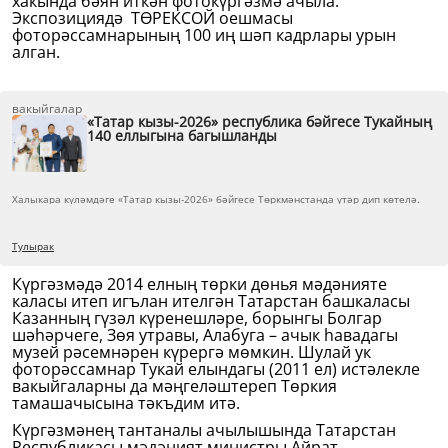
хакында бәян иткән фотокүргәзмә ачыла.
Экcпозициядә ТӨРЕКСОЙ оешмасы
фоторәссамнарының 100 иң шәп кадрлары урын
алган.
вакыйгалар
«Татар кызы-2026» республика бәйгесе Тукайның
140 еллыгына багышланды
Халыкара күләмдәге «Татар кызы-2026» бәйгесе Төркмәнстанда үтәр дип көтелә.
Тулырак
Күргәзмәдә 2014 елның төрки дөнья мәдәнияте
каласы итеп игълан ителгән Татарстан башкаласы
Казанның гүзәл күренешләре, борынгы Болгар
шәһәрчеге, Зөя утравы, Алабуга – ачык һавадагы
музей рәсемнәрен күрергә мөмкин. Шулай ук
фоторәссамнар Тукай елындагы (2011 ел) истәлекле
вакыйгаларны да мәңгеләштереп Төркия
тамашачысына тәкъдим итә.
Күргәзмәнең тантаналы ачылышында Татарстан
Республикасы мәдәният министры Айрат