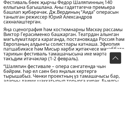
Фестиваль бөек җырчы Федор Шаляпинның 140
еллыгына багышлана. Аны гадәттәгечә премьера
башлап җибәрәчәк. Дж.Вердиның “Аида” операсын
танылган режиссер Юрий Александров
сәхнәләштергән.
Яңа сценография һәм костюмнарны Мәскәү рәссамы
Виктор Герасименко башкарган. Театрдан алынган
мәгълүматларга караганда, постановкада Россия һәм
Европаның алдынгы солистлары катнаша. Эфиопия
патшабикәсе һәм Мисыр хәрби җитәкчесе мәхәббәте
тарихын фестиваль тамашачысына ике мәртәбә
тәкъдим итәчәкләр (1-2 февраль).
“Шаляпин фестивале – опера сәнгатендә чын
бәйрәм. Һәр ел саен без яңалык кертергә
тырышабыз. Чөнки проектның үз тамашачысы бар,
аларны даими шаккатырып торырга кирәк. Быелгы
фестиваль афишасында “Аида”, “Турандот” һәм
“Евгений Онегин” әсәрләре кертелде. Шулай ук
дөньяда зур популярлык казанган театр труппасы да
катнашыр дип көтелә”, - ди опера һәм балет
театрының директор урынбасары Юрий Ларионов.
Утыз беренче фестивальдә татар әсәренә дә урын
бирелә. 2006 елда татар җәмәгатьчелеге арасында
зур кызыксыну уяткан, татар шагыйре Габдулла
Тукайга багышланган “Шагыйрь мәхәббәте”