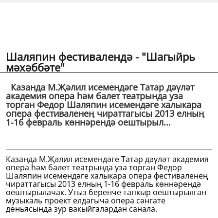
Шаляпин фестивалендә - "Шагыйрь
мәхәббәте"
Казанда М.Җәлил исемендәге Татар дәүләт
академия опера һәм балет театрында уза
торган Федор Шаляпин исемендәге халыкара
опера фестиваленең чираттагысы 2013 елның
1-16 февраль көннәрендә оештырыл...
Казанда М.Җәлил исемендәге Татар дәүләт академия
опера һәм балет театрында уза торган Федор
Шаляпин исемендәге халыкара опера фестиваленең
чираттагысы 2013 елның 1-16 февраль көннәрендә
оештырылачак. Утыз беренче тапкыр оештырылган
музыкаль проект елдагыча опера сәнгате
дөньясында зур вакыйгалардан санала.