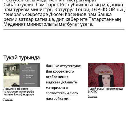
Сибагатуллин һәм Төрек Республикасының мәдәният
һәм туризм министры Эртугрул Гонай, ТӨРЕКСОЙның
генераль секретаре Дюсен Касеинов һәм башка
рәсми затлар катнаша, дип хәбәр итә Татарстанның
Мәдәният министрлыгы матбугат үзәге.
Тукай турында
Данные отсутствуют.
Для корректного
отображения
виджета добавьте
материалы в
Лекция о первом
Тукай рухы - рәсемнәрдә
татарском фотографе
(ФОТО)
соответствии с его
Кыяме Зульфакарове
Тулырак
настройками.
Тулырак