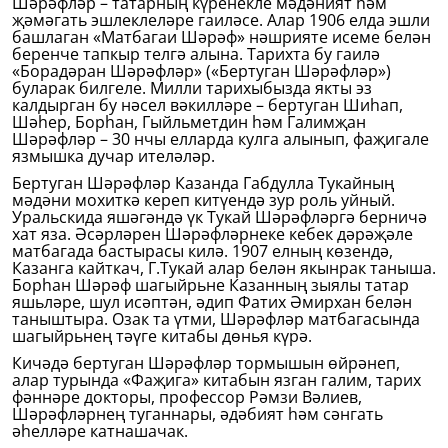
Шәрәфләр – татарның күренекле мәдәният һәм
җәмәгать эшлеклеләре гаиләсе. Алар 1906 елда эшли
башлаган «Матбагаи Шәрәф» нәшрияте исеме белән
беренче тапкыр телгә алына. Тарихта бу гаилә
«Борадәран Шәрәфләр» («Бертуган Шәрәфләр»)
буларак билгеле. Милли тарихыбызда якты эз
калдырган бу нәсел вәкилләре – бертуган Шиһап,
Шәһер, Борһан, Гыйльметдин һәм Галимҗан
Шәрәфләр – 30 нчы елларда кулга алынып, фаҗигале
язмышка дучар ителәләр.
Бертуган Шәрәфләр Казанда Габдулла Тукайның
мәдәни мохиткә кереп китүендә зур роль уйный.
Уральскида яшәгәндә үк Тукай Шәрәфләргә берничә
хат яза. Әсәрләрен Шәрәфләрнеке кебек дәрәҗәле
матбагада бастырасы килә. 1907 елның көзендә,
Казанга кайткач, Г.Тукай алар белән якынрак таныша.
Борһан Шәрәф шагыйрьне Казанның зыялы татар
яшьләре, шул исәптән, әдип Фатих Әмирхан белән
таныштыра. Озак та үтми, Шәрәфләр матбагасында
шагыйрьнең тәүге китабы дөнья күрә.
Кичәдә бертуган Шәрәфләр тормышын өйрәнеп,
алар турында «Фаҗига» китабын язган галим, тарих
фәннәре докторы, профессор Рәмзи Вәлиев,
Шәрәфләрнең туганнары, әдәбият һәм сәнгать
әһелләре катнашачак.