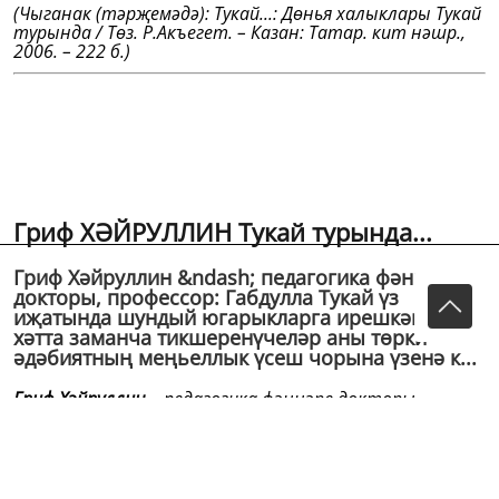
(Чыганак (тәрҗемәдә): Тукай...: Дөнья халыклары Тукай
турында / Төз. Р.Акъегет. – Казан: Татар. кит нәшр.,
2006. – 222 б.)
Гриф ХӘЙРУЛЛИН Тукай турында...
Гриф Хәйруллин &ndash; педагогика фәннәре
докторы, профессор: Габдулла Тукай үз
иҗатында шундый югарыкларга ирешкән ки,
хәтта заманча тикшеренүчеләр аны төрки
әдәбиятның меңьеллык үсеш чорына үзенә к...
Гриф Хәйруллин
– педагогика фәннәре докторы,
профессор:
Габдулла Тукай үз иҗатында шундый югарыкларга
ирешкән ки, хәтта заманча тикшеренүчеләр аны
төрки әдәбиятның меңьеллык үсеш чорына үзенә