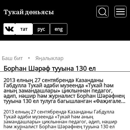
Тукай дөньясы
тат
рус
eng
Баш бит
Яңалыклар
Борһан Шәрәф тууына 130 ел
2013 елның 27 сентябрендә Казанданы
Габдулла Тукай әдәби музеенда «Тукай һәм
аның замандашлары» циклыннан педагог,
әдип, нәшир һәм журналист Борһан Шәрәфнең
тууына 130 ел тулуга багышланган «Фаҗигале...
2013 елның 27 сентябрендә Казанданы Габдулла
Тукай әдәби музеенда «Тукай һәм аның
замандашлары» циклыннан педагог, әдип, нәшир
һәм журналист Борһан Шәрәфнең тууына 130 ел