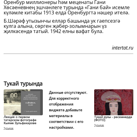
Оренбур миллионеры һәм меценаты Гани
Хөсәеневнең эшчәнлеге турында «Гани бай» исемле
күләмле китабы 1913 елда Оренбургта нәшер ителә.
Б.Шәрәф утызынчы еллар башында ук гаепсезгә
кулга алына, сөрген җәбер-золымнарын үз
җилкәсендә татый. 1942 елны вафат була.
intertat.ru
Тукай турында
Данные отсутствуют.
Для корректного
отображения
виджета добавьте
материалы в
Лекция о первом
Тукай рухы - рәсемнәрдә
татарском фотографе
(ФОТО)
соответствии с его
Кыяме Зульфакарове
Тулырак
настройками.
Тулырак