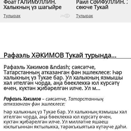
Фоат ГАЛИМУЛЛИН.
Раил СӘЙФУЛЛИН. 
Халыкның үз шагыйре
сөюче Тукай
Тулырак
Тулырак
29
Рафаэль ХӘКИМОВ Тукай турында...
Рафаэль Хәкимов &ndash; сәясәтче,
Татарстанның атказанган фән эшлеклесе: Һәр
халыкның үз Тукае бар. Ул халыкның язмышы
хәл ителгән чорда, аңа бөеклеккә юл күрсәтү
өчен, күктән җибәрелгән илче. Ул м...
Рафаэль Хәкимов
– сәясәтче, Татарстанның
атказанган фән эшлеклесе:
Һәр халыкның үз Тукае бар. Ул халыкның язмышы хәл
ителгән чорда, аңа бөеклеккә юл күрсәтү өчен,
күктән җибәрелгән илче. Ул милләтне яшәеш
юклыгыннан яктылыкка, тәрәкъкыятькә күтәүче даһи.