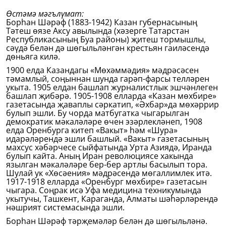
Өстәмә мәгълүмат:
Борһан Шәрәф (1883-1942) Казан губернасының
Тәтеш өязе Аксу авылында (хәзерге Татарстан
Республикасының Буа районы) җитеш тормышлы,
сәүдә белән дә шөгыльләнгән крестьян гаиләсендә
дөньяга килә.
1900 елда Казандагы «Мөхәммәдия» мәдрәсәсен
тәмамлый, соңыннан шунда гарәп-фарсы телләрен
укыта. 1905 елдан башлап журналистлык эшчәнлеген
башлап җибәрә. 1905-1908 елларда «Казан мөхбире»
газетасында җаваплы сәркатип, «Әхбар»да мөхәррир
булып эшли. Бу чорда матбугатка чыгарылган
демократик мәкаләләре өчен эзәрлекләнеп, 1908
елда Оренбурга китеп «Вакыт» һәм «Шура»
идарәләрендә эшли башлый. «Вакыт» газетасының
махсус хәбәрчесе сыйфатында Урта Азиядә, Иранда
булып кайта. Аның Иран революциясе хакында
язылган мәкаләләре бер-бер артлы басылып тора.
Шулай ук «Хөсәения» мәдрәсендә мөгаллимлек итә.
1917-1918 елларда «Оренбург мөхбире» газетасын
чыгара. Соңрак исә Уфа медицина техникумында
укытучы, Ташкент, Караганда, Алматы шәһәрләрендә
нәшрият системасында эшли.
Борһан Шәрәф тәрҗемәләр белән дә шөгыльләнә.