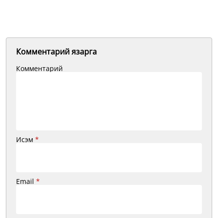
Комментарий язарга
Комментарий
Исэм
*
Email
*