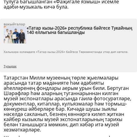
тулуга багышланган «Фаҗигале язмыш» исемле
әдәби-музыкаль кичә була.
вакыйгалар
«Татар кызы-2026» республика бәйгесе Тукайның
140 еллыгына багышланды
Халыкара күләмдәге «Татар кызы-2026» бәйгесе Төркмәнстанда үтәр дип көтелә.
Тулырак
Татарстан Милли музееның төрле җыелмалары
арасында татар мәдәнияте һәм әдәбияты
әһелләренең фондлары аерым урын били. Бертуган
Шәрәфләр һәм аларның туганнарыннан килгән
музей экспонатлары арасында гаилә фотосурәтләре,
документлар, китаплар, кулъязмалар һәм тормыш-
көнкүреш әйберләре бар. Кичәдә шушы зыялы
нәселдә сакланып, безнең көннәргә килеп җиткән
кайбер кызыклы музей экспонатларының тарихы
белән танышырга мөмкин, дип хәбәр итә музей
хезмәткәрләре.