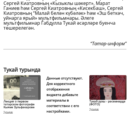
Сергей Киатровның «Кызыклы шәкерт», Марат
Ганиев һәм Сергей Киатровның «Кисекбаш», Сергей
Киатровның “Малай белән күбәләк» һәм «Эш беткәч,
уйнарга ярый» мультфильмнары. Әлеге
мультфильмнар Габдулла Тукай әсәрләре буенча
төшерелегән.
“Татар-информ”
Тукай турында
Данные отсутствуют.
Для корректного
отображения
виджета добавьте
материалы в
Лекция о первом
Тукай рухы - рәсемнәрдә
татарском фотографе
(ФОТО)
соответствии с его
Кыяме Зульфакарове
Тулырак
настройками.
Тулырак