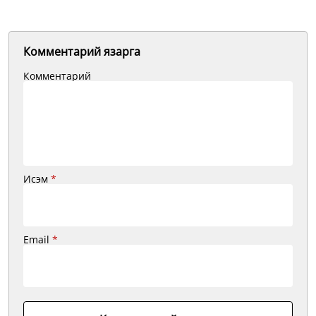
Комментарий язарга
Комментарий
Исэм
*
Email
*