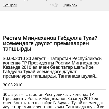
Тулырак
Тулырак
29
Рөстәм Миңнеханов Габдулла Тукай
исемендәге дәүләт премияләрен
тапшырды
30.08.2010 30 август – Татарстан Республикасы
көнендә ТР Президенты Рөстәм Миңнеханов
Казанда 2010 ел өчен бөек татар шагыйре
Габдулла Тукай исемендәге дәүләт
премияләрен тапшырды. Тантанада шулай...
30.08.2010
30 август – Татарстан Республикасы көнендә ТР
Президенты Рөстәм Миңнеханов Казанда 2010 ел
өчен бөек татар шагыйре Габдулла Тукай исемендәге
дәүләт премияләрен тапшырды. Тантанада шулай ук