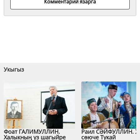
Комментарий язарга
Укыгыз
Фоат ГАЛИМУЛЛИН.
Раил СӘЙФУЛЛИН. 
Халыкның үз шагыйре
сөюче Тукай