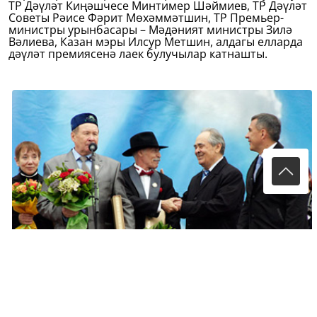
ТР Дәүләт Киңәшчесе Минтимер Шәймиев, ТР Дәүләт
Советы Рәисе Фәрит Мөхәммәтшин, ТР Премьер-
министры урынбасары – Мәдәният министры Зилә
Вәлиева, Казан мэры Илсур Метшин, алдагы елларда
дәүләт премиясенә лаек булучылар катнашты.