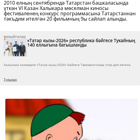
2010 елның сентябрендә Татарстан башкаласында
үткән VI Казан Халыкара мөселман киносы
фестиваленең конкурс программасына Татарстаннан
тәкъдим ителгән 20 фильмның 9ы сайлап алынды.
вакыйгалар
«Татар кызы-2026» республика бәйгесе Тукайның
140 еллыгына багышланды
Халыкара күләмдәге «Татар кызы-2026» бәйгесе Төркмәнстанда үтәр дип көтелә.
Тулырак