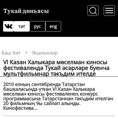
Тукай дөньясы
тат
рус
eng
Баш бит
Яңалыклар
VI Казан Халыкара мөселман киносы
фестивалендә Тукай әсәрләре буенча
мультфильмнар тәкъдим ителде
2010 елның сентябрендә Татарстан
башкаласында үткән VI Казан Халыкара
мөселман киносы фестиваленең конкурс
программасына Татарстаннан тәкъдим ителгән
20 фильмның 9ы сайлап алынды.
Кинофестива...