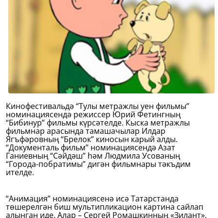
Кинофестивальдә “Тулы метражлы уен фильмы”
номинациясендә режиссер Юрий Фетингның
“Бибинур” фильмы күрсәтелде. Кыска метражлы
фильмнар арасында тамашачылар Илдар
Ягъфәровның “Брелок” киносын карый алды.
“Документаль фильм” номинациясендә Азат
Ганиевның “Сәйдәш” һәм Людмила Усованың
“Города-побратимы” дигән фильмнары тәкъдим
ителде.
“Анимация” номинациясенә исә Татарстанда
төшерелгән биш мультипликацион картина сайлап
алынган иде. Алар – Сергей Ромашкинның «Зилант»,