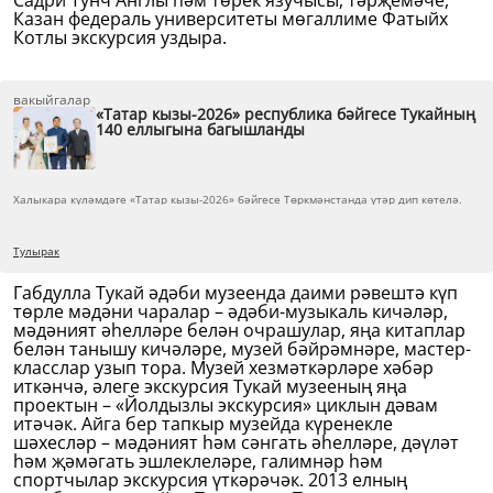
Садри Тунч Англы һәм төрек язучысы, тәрҗемәче,
Казан федераль университеты мөгаллиме Фатыйх
Котлы экскурсия уздыра.
вакыйгалар
«Татар кызы-2026» республика бәйгесе Тукайның
140 еллыгына багышланды
Халыкара күләмдәге «Татар кызы-2026» бәйгесе Төркмәнстанда үтәр дип көтелә.
Тулырак
Габдулла Тукай әдәби музеенда даими рәвештә күп
төрле мәдәни чаралар – әдәби-музыкаль кичәләр,
мәдәният әһелләре белән очрашулар, яңа китаплар
белән танышу кичәләре, музей бәйрәмнәре, мастер-
класслар узып тора. Музей хезмәткәрләре хәбәр
иткәнчә, әлеге экскурсия Тукай музееның яңа
проектын – «Йолдызлы экскурсия» циклын дәвам
итәчәк. Айга бер тапкыр музейда күренекле
шәхесләр – мәдәният һәм сәнгать әһелләре, дәүләт
һәм җәмәгать эшлеклеләре, галимнәр һәм
спортчылар экскурсия үткәрәчәк. 2013 елның