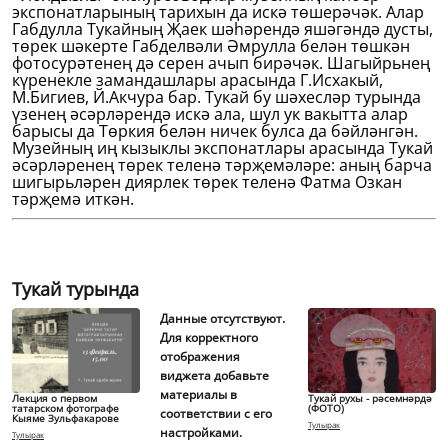
экспонатларының тарихын да искә төшерәчәк. Алар
Габдулла Тукайның Җаек шәһәрендә яшәгәндә дусты,
төрек шәкерте Габделвәли Әмрулла белән төшкән
фотосурәтенең дә серен ачып бирәчәк. Шагыйрьнең
күренекле замандашлары арасында Г.Исхакый,
М.Бигиев, Й.Акчура бар. Тукай бу шәхесләр турында
үзенең әсәрләрендә искә ала, шул ук вакытта алар
барысы да Төркия белән ничек булса да бәйләнгән.
Музейның иң кызыклы экспонатлары арасында Тукай
әсәрләренең төрек теленә тәрҗемәләре: аның барча
шигырьләрен диярлек төрек теленә Фатма Озкан
тәрҗемә иткән.
Тукай турында
Данные отсутствуют.
Для корректного
отображения
виджета добавьте
материалы в
Лекция о первом
Тукай рухы - рәсемнәрдә
татарском фотографе
(ФОТО)
соответствии с его
Кыяме Зульфакарове
Тулырак
настройками.
Тулырак