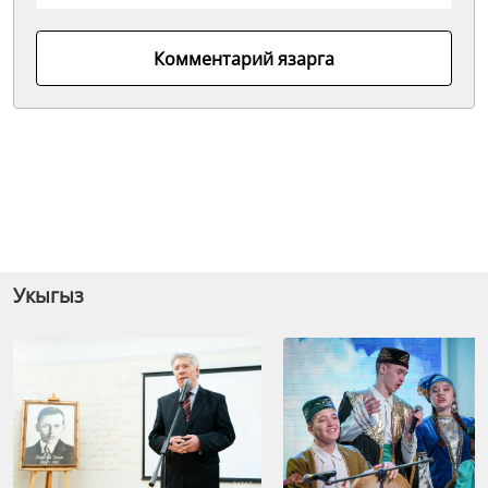
Комментарий язарга
Укыгыз