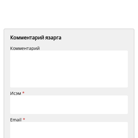
Комментарий язарга
Комментарий
Исэм
*
Email
*