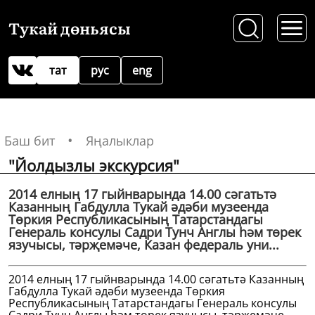
Тукай дөньясы
тат
рус
eng
Баш бит
Яңалыклар
"Йолдызлы экскурсия"
2014 елның 17 гыйнварында 14.00 сәгатьтә
Казанның Габдулла Тукай әдәби музеенда
Төркия Республикасының Татарстандагы
Генераль консулы Садри Тунч Англы һәм төрек
язучысы, тәрҗемәче, Казан федераль уни...
2014 елның 17 гыйнварында 14.00 сәгатьтә Казанның
Габдулла Тукай әдәби музеенда Төркия
Республикасының Татарстандагы Генераль консулы