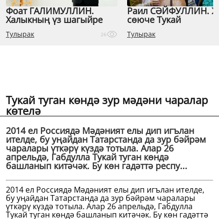
Фоат ГАЛИМУЛЛИН.
Раил СӘЙФУЛЛИН. 
Халыкның үз шагыйре
сөюче Тукай
Тулырак
Тулырак
26
Тукай туган көндә зур мәдәни чаралар
көтелә
2014 ел Россиядә Мәдәният елы дип игълан
ителде, бу уңайдан Татарстанда да зур бәйрәм
чаралары үткәрү күздә тотыла. Алар 26
апрельдә, Габдулла Тукай туган көндә
башланып китәчәк. Бу көн гадәттә респу...
2014 ел Россиядә Мәдәният елы дип игълан ителде,
бу уңайдан Татарстанда да зур бәйрәм чаралары
үткәрү күздә тотыла. Алар 26 апрельдә, Габдулла
Тукай туган көндә башланып китәчәк. Бу көн гадәттә