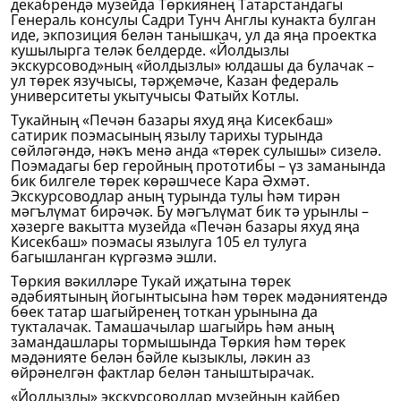
декабрендә музейда Төркиянең Татарстандагы
Генераль консулы Садри Тунч Англы кунакта булган
иде, экпозиция белән танышкач, ул да яңа проектка
кушылырга теләк белдерде. «Йолдызлы
экскурсовод»ның «йолдызлы» юлдашы да булачак –
ул төрек язучысы, тәрҗемәче, Казан федераль
университеты укытучысы Фатыйх Котлы.
Тукайның «Печән базары яхуд яңа Кисекбаш»
сатирик поэмасының язылу тарихы турында
сөйләгәндә, нәкъ менә анда «төрек сулышы» сизелә.
Поэмадагы бер геройның прототибы – үз заманында
бик билгеле төрек көрәшчесе Кара Әхмәт.
Экскурсоводлар аның турында тулы һәм тирән
мәгълүмат бирәчәк. Бу мәгълүмат бик тә урынлы –
хәзерге вакытта музейда «Печән базары яхуд яңа
Кисекбаш» поэмасы язылуга 105 ел тулуга
багышланган күргәзмә эшли.
Төркия вәкилләре Тукай иҗатына төрек
әдәбиятының йогынтысына һәм төрек мәдәниятендә
бөек татар шагыйренең тоткан урынына да
тукталачак. Тамашачылар шагыйрь һәм аның
замандашлары тормышында Төркия һәм төрек
мәдәнияте белән бәйле кызыклы, ләкин аз
өйрәнелгән фактлар белән таныштырачак.
«Йолдызлы» экскурсоводлар музейның кайбер