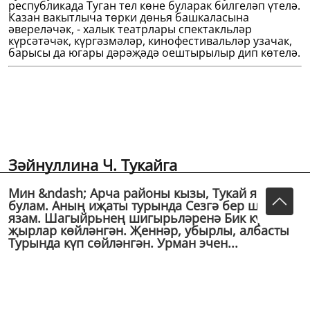
республикада Туган тел көне буларак билгеләп үтелә.
Казан вакытлыча төрки дөнья башкаласына
әвереләчәк, - халык театрлары спектакльләр
күрсәтәчәк, күргәзмәләр, кинофестивальләр узачак,
барысы да югары дәрәҗәдә оештырылыр дип көтелә.
Зәйнуллина Ч. Тукайга
Мин &ndash; Арча районы кызы, Тукай якташы
булам. Аның иҗаты турында Сезгә бер шигырь
язам. Шагыйрьнең шигырьләренә Бик күп
җырлар көйләнгән. Җеннәр, убырлы, албасты
Турында күп сөйләнгән. Урман эчен...
Мин – Арча районы кызы,
Тукай якташы булам.
Аның иҗаты турында