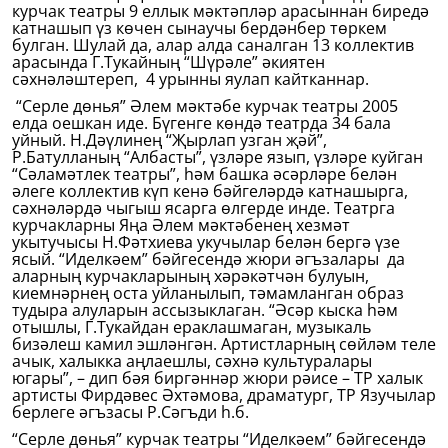
курчак театры 9 еллык мәктәпләр арасыннан биредә
катнашып үз көчен сынаучы бердәнбер төркем
булган. Шулай да, алар алда саналган 13 коллектив
арасында Г.Тукайның “Шүрәле” әкиятен
сәхнәләштереп, 4 урынны яулап кайтканнар.
“Серле дөнья” Әлем мәктәбе курчак театры 2005
елда оешкан иде. Бүгенге көндә театрда 34 бала
уйный. Н.Дәүлинең “Җырлап узган җәй”,
Р.Батулланың “Албасты”, үзләре язып, үзләре куйган
“Сәламәтлек театры”, һәм башка әсәрләре белән
әлеге коллектив күп кенә бәйгеләрдә катнашырга,
сәхнәләрдә чыгыш ясарга өлгерде инде. Театрга
курчакларны Яңа Әлем мәктәбенең хезмәт
укытучысы Н.Фәтхиева укучылар белән бергә үзе
ясый. “Иделкәем” бәйгесендә жюри әгъзалары да
аларның курчакларының хәрәкәтчән булуын,
киемнәрнең оста уйланылып, тәмамланган образ
тудыра алуларын ассызыклаган. “Әсәр кыска һәм
отышлы, Г.Тукайдан ераклашмаган, музыкаль
бизәлеш камил эшләнгән. Артистларның сөйләм теле
ачык, халыкка аңлаешлы, сәхнә культуралары
югары”, – дип бәя биргәннәр жюри рәисе – ТР халык
артисты Фирдәвес Әхтәмова, драматург, ТР Язучылар
берлеге әгъзасы Р.Сәгъди һ.б.
“Серле дөнья” курчак театры “Иделкәем” бәйгесендә