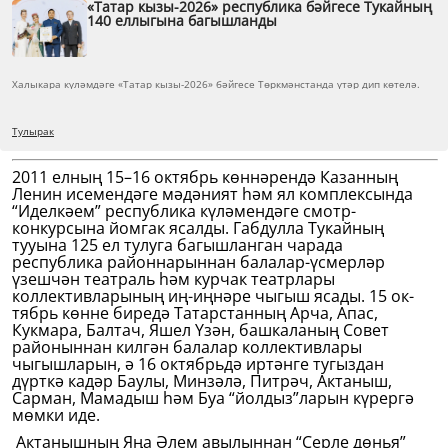
«Татар кызы-2026» республика бәйгесе Тукайның
140 еллыгына багышланды
Халыкара күләмдәге «Татар кызы-2026» бәйгесе Төркмәнстанда үтәр дип көтелә.
Тулырак
2011 елның 15–16 октябрь көннәрендә Казанның
Ленин исемендәге мәдәният һәм ял комплексында
“Иделкәем” республика күлә­мендәге смотр-
конкурсына йомгак ясалды. Габдулла Тукайның
тууына 125 ел тулуга багышланган чарада
республика районнарыннан балалар-үсмерләр
үзешчән театраль һәм курчак театрлары
коллективларының иң-иңнәре чыгыш ясады. 15 ок­
тябрь көнне биредә Татарстанның Арча, Апас,
Кукмара, Балтач, Яшел Үзән, башкаланың Совет
районыннан килгән балалар коллективлары
чыгышларын, ә 16 октябрьдә иртәнге тугыздан
дүрткә кадәр Баулы, Минзәлә, Питрәч, Актаныш,
Сарман, Мамадыш һәм Буа “йолдыз”ларын күрергә
мөмки иде.
Актанышның Яңа Әлем авылыннан “Серле дөнья”