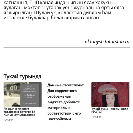
катнашып, ТНВ каналында чыгыш ясау хокукы
яулаган, мәктәп “Түгәрәк уен” журналына ярты елга
яздырылган. Шулай ук, коллектив диплом һәм
истәлекле бүләкләр белән хөрмәтләнгән.
aktanysh.tatarstan.ru
Тукай турында
Данные отсутствуют.
Для корректного
отображения
виджета добавьте
материалы в
Лекция о первом
Тукай рухы - рәсемнәрдә
татарском фотографе
(ФОТО)
соответствии с его
Кыяме Зульфакарове
Тулырак
настройками.
Тулырак