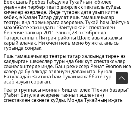
Бөек шагыйребез Габдулла Тукайның юбилее
уңаеннан һәрбер театр диярлек спектакль куйды,
кичәләр әзерләде. Инде түгәрәк дата узып китте
кебек, ә Казан Татар дәүләт яшь тамашачылар
театры яңа премьерага әзерләнә. Тукай һәм Зәйтүнә
мәхәббәте хакындагы "Зәйтү­нәкәй" спектаклен
беренче тапкыр 2011 елның 28 октябрендә
Татарстанның Питрәч районы Шәле авылы халкы
карый алачак. Ни өчен нәкъ менә бу якта, анысы
турында соңрак.
Яшь тамашачылар театры татар халкында тирән эз
калдырган шәхесләр турында бик күп спектакльләр
сәхнәләштерде инде. Баш режиссер Ренат Әюпов исә
хәзер дә бу өлкәдә эзләнүен дә­вам итә. Бу юлы Рабит
Батулладан Зәйтүнә һәм Тукай мәхәббәте турында
әсәр язуын сораган.
Театр труппасы моннан биш ел элек "Печән базары"
(Рабит Батулла әсәренә таянып эш­ләнгән)
спектаклен сәхнәгә куйды. Монда Тукайның иҗаты
панорама рәвешендә эшләнгән. Зәйтүнә белән
шагыйрь мөнә­сәбәтенә тукталып кына кителә иде.
– Тукай мәхәббәтенең фаҗигасе нәрсәдән гыйбарәт,
җавапсыз мәхәббәтнең асылы нәрсәдә, менә шул
сорауларга җавап табарга кирәк иде безгә,
– ди
театрның баш режиссеры Ренат Әюпов. –
Безне генә