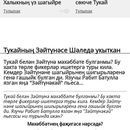
Халыкның үз шагыйре
сөюче Тукай
Тулырак
Тулырак
31
Тукайның Зәйтүнәсе Шәледә укыткан
Тукай белән Зәйтүнә мә­хәббәте булганмы? Бу
хакта төрле фикерләр ишетергә туры килә.
Кемдер Зәйтү­нәне шагыйрьнең шигырь­ләренә
генә гашыйк булган ди. Язучы Рабит Батулла
язган яңа "Зәйтүнәкәй" пьеса...
Тукай белән Зәйтүнә мә­хәббәте булганмы? Бу хакта
төрле фикерләр ишетергә туры килә. Кемдер Зәйтү­
нәне шагыйрьнең шигырь­ләренә генә гашыйк булган
ди. Язучы Рабит Батулла язган яңа "Зәйтүнәкәй"
пьесасы ни турында икән?
Мәхәббәтнең фаҗигасе нәрсәдә?