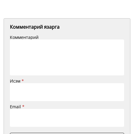
Комментарий язарга
Комментарий
Исэм
*
Email
*