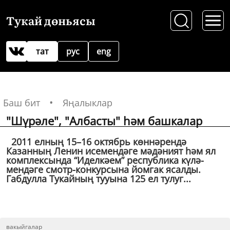
Тукай дөньясы
тат
рус
eng
Баш бит
Яңалыклар
"Шүрәле", "Албасты" һәм башкалар
2011 елның 15–16 октябрь көннәрендә
Казанның Ленин исемендәге мәдәният һәм ял
комплексында “Иделкәем” республика күлә­
мендәге смотр-конкурсына йомгак ясалды.
Габдулла Тукайның тууына 125 ел тулуг...
вакыйгалар