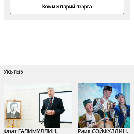
Комментарий язарга
Укыгыз
Фоат ГАЛИМУЛЛИН.
Раил СӘЙФУЛЛИН. 