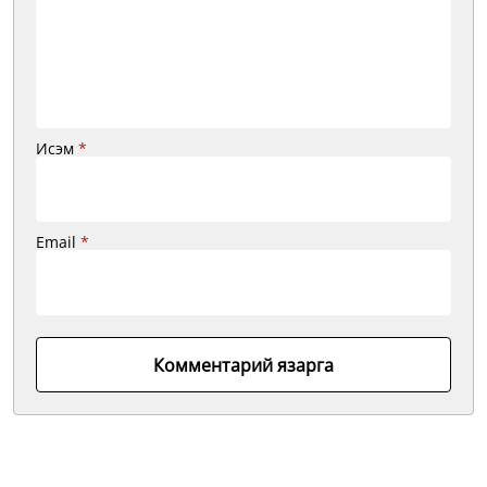
Исэм
*
Email
*
Комментарий язарга