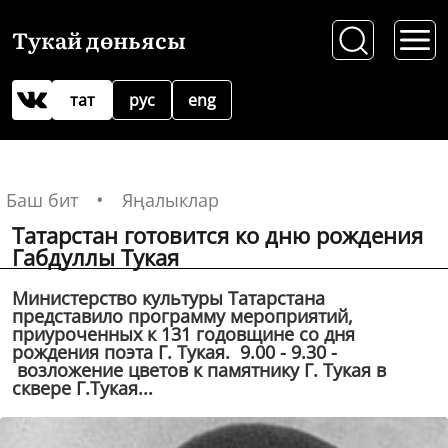
Тукай дөньясы
тат
рус
eng
Баш бит
Яңалыклар
Татарстан готовится ко дню рождения
Габдуллы Тукая
Министерство культуры Татарстана
представило программу мероприятий,
приуроченных к 131 годовщине со дня
рождения поэта Г. Тукая. 9.00 - 9.30 -
возложение цветов к памятнику Г. Тукая в
сквере Г.Тукая...