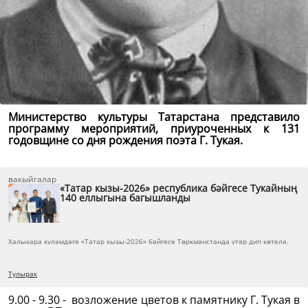
Министерство культуры Татарстана представило
программу мероприятий, приуроченных к 131
годовщине со дня рождения поэта Г. Тукая.
вакыйгалар
«Татар кызы-2026» республика бәйгесе Тукайның
140 еллыгына багышланды
Халыкара күләмдәге «Татар кызы-2026» бәйгесе Төркмәнстанда үтәр дип көтелә.
Тулырак
9.00 - 9.30 - возложение цветов к памятнику Г. Тукая в