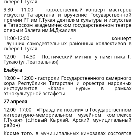
сквере Г.Тукая
9:30 - 11:00 - торжественный концерт мастеров
искусств Татарстана и вручение Государственной
премии РТ им.Г.Тукая деятелям культуры и искусства
в Татарском академическом государственном театре
оперы и балета им.М.Джалиля
11:00-12:00 - концерт
лучших самодеятельных районных коллективов в
сквере Г.Тукая
12:00 – 14:30 - Поэтический митинг у памятника Г.
Тукаю (ул.Театральная)
Елабуга
10:00 – 12:00 - гастроли Государственного камерного
хора Республики Татарстан и оркестра народных
инструментов «Казан нуры» в рамках
этнокультурной эстафеты
27 апреля
12:00 -17:00 - «Праздник поэзии» в Государственном
литературно-мемориальном музейном комплексе
Г.Тукая» (с.Новый Кырлай, Арский муниципальный
район)
Кроме того, в муниципальных кинозалах состоятся