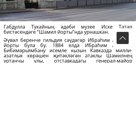
Габдулла Тукайның әдәби музее Иске Татар
бистәсендәге “Шамил йорты”нда урнашкан.
Әүвәл беренче гильдия сәүдәгәр Ибраһим Аппаков
йорты була бу. 1884 елда Ибраһим Аппаков
Бибимәрьямбану исемле кызын Кавказда милли-
азатлык көрәшен җитәкләгән атаклы Шамилнең
уртанчы улы, отставкадагы генерал-майор
Мөхәммәтшәфигә кияүгә бирә. 1904 елда ире
Мөхәммәтшәфинең вафатыннан соң,
Бибимәрьямбану йортны сәүдәгәр Вәлиулла
Ибраһимовка сатып, балалары белән Петербургка
күченә. Танылган кондитер Вәлиулла Ибраһимов
“Шамил йорты”нда да кәнфит җитештерү эшен
оештырып җибәрә.
Соңрак чорларда йорт төрле максатларда
файдаланыла. Музей ачылганчыга кадәр биредә
коммуналь фатирларда утызга якын гаилә яшәве
мәгълүм.
1984 елда “Шамил йорты”н Габдулла Тукайның әдәби
музее карамагына тапшыралар. Ә тагын ике елдан,
шагыйрь­нең тууына 100 ел тулган елны, музей