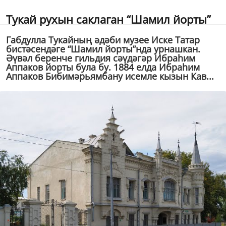
Тукай рухын саклаган “Шамил йорты”
Габдулла Тукайның әдәби музее Иске Татар
бистәсендәге “Шамил йорты”нда урнашкан.
Әүвәл беренче гильдия сәүдәгәр Ибраһим
Аппаков йорты була бу. 1884 елда Ибраһим
Аппаков Бибимәрьямбану исемле кызын Кав...