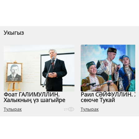
Укыгыз
Фоат ГАЛИМУЛЛИН.
Раил СӘЙФУЛЛИН. 
Халыкның үз шагыйре
сөюче Тукай
Тулырак
Тулырак
27