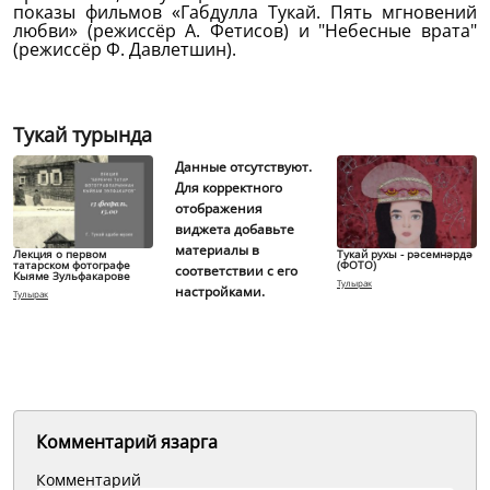
показы фильмов «Габдулла Тукай. Пять мгновений
любви» (режиссёр А. Фетисов) и "Небесные врата"
(режиссёр Ф. Давлетшин).
Тукай турында
Данные отсутствуют.
Для корректного
отображения
виджета добавьте
материалы в
Лекция о первом
Тукай рухы - рәсемнәрдә
татарском фотографе
(ФОТО)
соответствии с его
Кыяме Зульфакарове
Тулырак
настройками.
Тулырак
Комментарий язарга
Комментарий