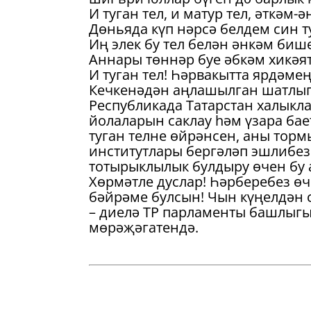
И туган тел, и матур тел, әткәм-
Дөньяда күп нәрсә белдем син т
Иң элек бу тел белән әнкәм биш
Аннары төннәр буе әбкәм хикәят
И туган тел! Һәрвакытта ярдәмең
Кечкенәдән аңлашылган шатлыг
Республикада Татарстан халыкл
йолаларын саклау һәм үзара ба
туган телне өйрәнсен, аны тор
институтлары бергәләп эшлибез
тотырыклылык булдыру өчен бу 
Хөрмәтле дуслар! Һәрберебез өч
бәйрәме булсын! Чын күңелдән с
– диелә ТР парламенты башлыг
мөрәҗәгатендә.