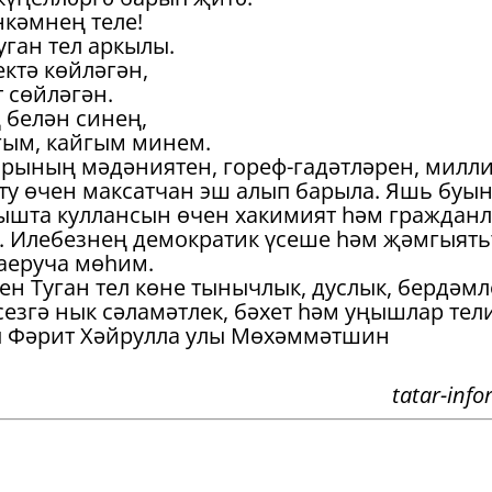
әнкәмнең теле!
уган тел аркылы.
ектә көйләгән,
 сөйләгән.
 белән синең,
ым, кайгым минем.
арының мәдәниятен, гореф-гадәтләрен, милл
ету өчен максатчан эш алып барыла. Яшь буы
мышта куллансын өчен хакимият һәм граждан
. Илебезнең демократик үсеше һәм җәмгыять
аеруча мөһим.
ен Туган тел көне тынычлык, дуслык, бердәмл
езгә нык сәламәтлек, бәхет һәм уңышлар тел
ы Фәрит Хәйрулла улы Мөхәммәтшин
tatar-info