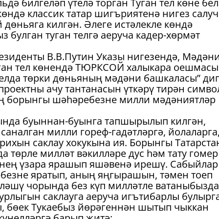
ьдә билгеләп үтелә торган Туган тел көне бе
 көндә классик татар шигъриятенә нигез салу
 дөньяга килгән. Әлеге истәлекле көндә
з булган туган телгә аеруча кадер-хөрмәт
резиденты В.В.Путин Указы нигезендә, Мәдән
уган тел көнендә ТЮРКСОЙ халыкара оешмасы
4 елда төрки дөньяның мәдәни башкаласы” ди
проектны ачу тантанасын үткәрү тирән симво
нең борынгы шәһәребезне милли мәдәниятләр
мында буыннан-буынга тапшырылып килгән,
 саналган милли гореф-гадәтләргә, йолаларга
арихын саклау хокукына ия. Борынгы Татарста
 төрле милләт вәкилләре дус һәм тату гомер 
рнең үзара ярашып яшәвенә ирешү. Сабыйлар 
ебезне яратып, аның яңгырашын, тәмен тоеп
ьләшү чорында без күп милләтле ватаныбызда
урлыгын саклауга аеруча игътибарлы булырг
, бөек Тукаебыз йөрәгеннән шытып чыккан
күңелләргә барып җитә: