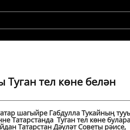
 Туган тел көне белән
татар шагыйре Габдулла Тукайның туу
өнне Татарстанда Туган тел көне булар
айдан Татарстан Дәүләт Советы рәисе,