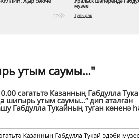
ФУЛЛИН. Җыр сөюче
Уральск шәһәрендә Габду
музее
Тулырак
27
рь утым саумы..."
0.00 сәгатьтә Казанның Габдулла Тука
ә шигырь утым саумы...” дип аталган
ашу Габдулла Тукайның туган көненә 
сәгатьтә Казанның Габдулла Тукай әдәби музе