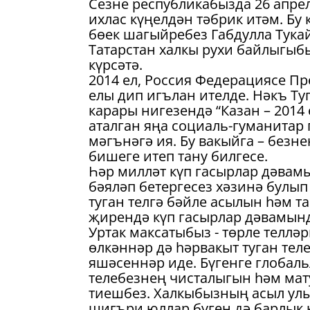
Сезне республикабызда 26 апрел
ихлас күңелдән тәбрик итәм. Бу
бөек шагыйребез Габдулла Тукай
Татарстан халкы рухи байлыгыбы
күрсәтә.
2014 ел, Россия Федерациясе П
елы дип игълан ителде. Нәкъ Т
карары нигезендә “Казан – 201
аталган яңа социаль-гуманитар 
мәгънәгә ия. Бу вакыйга – без
бишеге итеп тану билгесе.
Һәр милләт күп гасырлар дәва
бәяләп бетергесез хәзинә булып
туган телгә бәйле асылын һәм т
җирендә күп гасырлар дәвамында
Уртак максатыбыз - төрле теллә
өлкәннәр дә һәрвакыт туган тел
яшәсеннәр иде. Бүгенге глобал
телебезнең чисталыгын һәм мат
тиешбез. Халкыбызның асыл улы
шигъри юллар бүген дә барлык 