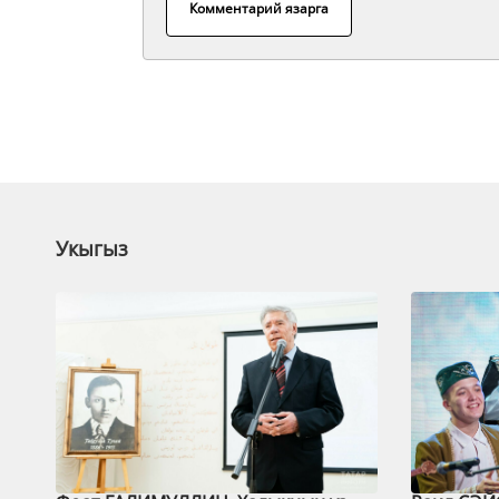
Комментарий язарга
Укыгыз