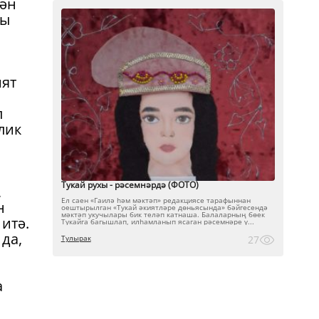
лән
чы
ият
п
лик
Тукай рухы - рәсемнәрдә (ФОТО)
,
Ел саен «Гаилә һәм мәктәп» редакциясе тарафыннан
н
оештырылган «Тукай әкиятләре дөньясында» бәйгесендә
мәктәп укучылары бик теләп катнаша. Балаларның бөек
итә.
Тукайга багышлап, илһамланып ясаган рәсемнәре ү...
да,
Тулырак
27
а