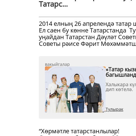
Татарс...
2014 елның 26 апрелендә татар 
Ел саен бу көнне Татарстанда Ту
уңайдан Татарстан Дәүләт Совет
Советы рәисе Фәрит Мөхәммәтш
вакыйгалар
«Татар кыз
багышлан
Халыкара кү
дип көтелә.
Тулырак
“Хөрмәтле татарстанлылар!