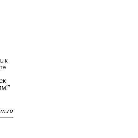
и
н
лык
тә
ек
им!”
rm.ru