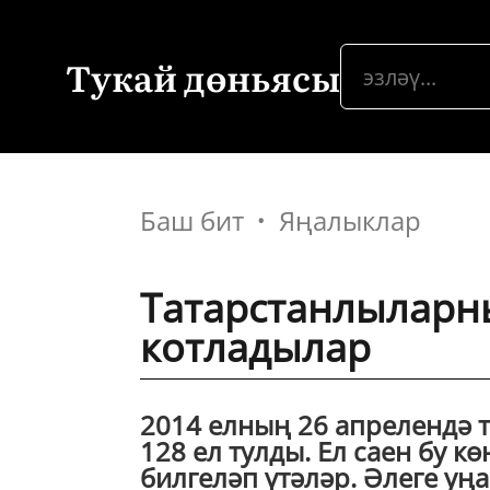
Тукай дөньясы
Баш бит
Яңалыклар
Татарстанлыларны
котладылар
2014 елның 26 апрелендә 
128 ел тулды. Ел саен бу к
билгеләп үтәләр. Әлеге уң