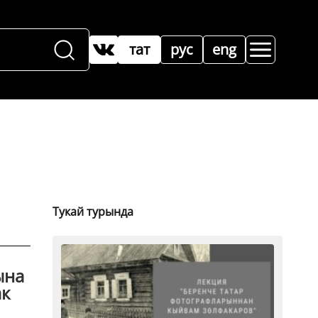
тат
рус
eng
Тукай турында
ына
ак