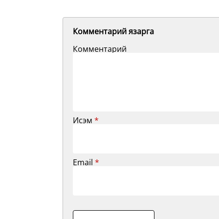
Комментарий язарга
Комментарий
Исэм
*
Email
*