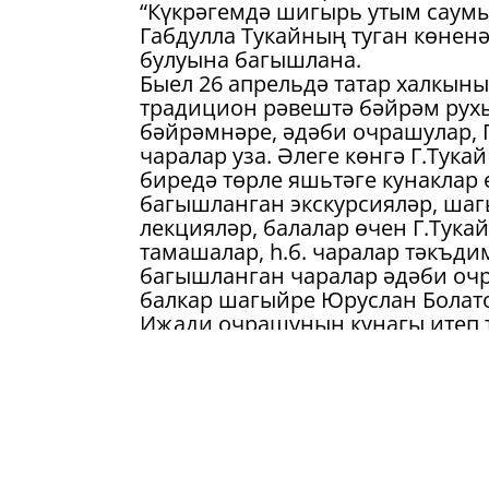
“Күкрәгемдә шигырь утым саумы.
Габдулла Тукайның туган көнен
булуына багышлана.
Быел 26 апрельдә татар халкының
традицион рәвештә бәйрәм рух
бәйрәмнәре, әдәби очрашулар,
чаралар уза. Әлеге көнгә Г.Тука
биредә төрле яшьтәге кунакла
багышланган экскурсияләр, ша
лекцияләр, балалар өчен Г.Тук
тамашалар, һ.б. чаралар тәкъди
багышланган чаралар әдәби оч
балкар шагыйре Юруслан Болато
Иҗади очрашуның кунагы итеп т
Мәгълүм булганча, 2014 елда К
ителде. Г.Тукайның тормыш һәм
тикшерү, тәкъдим итү, төрки д
мирасын җәмәгатьчелеккә тәкъд
юнәлеше булып тора.
Балкар шагыйре Юруслан Болатов