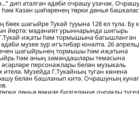
..” дип аталган әдәби очрашу узачак. Очраш
ә һәм Казан шәһәренең төрки дөнья башкала
 бөек шагыйре Тукай тууына 128 ел тула. Бу 
ын йөртә: мәдәният урыннарында шигырь
 Г.Тукай иҗаты һәм тормышына багышланган
й әдәби музее зур игътибар юнәлтә. 26 апрель
р өчен шагыйрьнең тормышы һәм иҗатына
гыйрь һәм аның замандашлары темасына
ай әсәрләре персонажлары белән музыкаль
м ителә. Музейда Г.Тукайның туган көненә
рашу белән башланып китә. Очрашуның куна
в.
өрки дөнья вәкиле билгеләнүе очраклы түгел
азан шәһәре төрки дөнья башкаласы дип игъл
 иҗат юлын төрки дөнья белән бәйле яссылы
өнья белән мөнәсәбәтләрне ныгыту, аларның 
им итү Г.Тукай әдәби музее эшчәнлегенең б
 1962 елда Кавказ үзәге булып саналган Нал