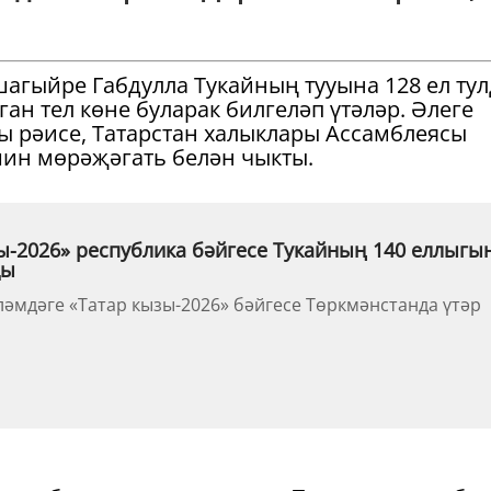
шагыйре Габдулла Тукайның тууына 128 ел тул
ган тел көне буларак билгеләп үтәләр. Әлеге
ы рәисе, Татарстан халыклары Ассамблеясы
ин мөрәҗәгать белән чыкты.
ы-2026» республика бәйгесе Тукайның 140 еллыгы
ды
ләмдәге «Татар кызы-2026» бәйгесе Төркмәнстанда үтәр