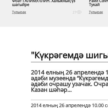
Фоат ГАЛИМУЛЛИН. Халыкның үз
Раил СӘЙ
шагыйре
Тукай
Тулырак
Тулырак
27
"Күкрәгемдә шигы
2014 елның 26 апрелендә 1
әдәби музеенда “Күкрәгемд
әдәби очрашу узачак. Очр
Казан шәһәр...
2014 елның 26 апрелендә 10.00 