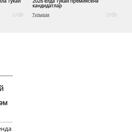
лла Тукай
2026 елда Тукай премиясенә
кандидатлар
Тулырак
27
27
й
һәм
енда