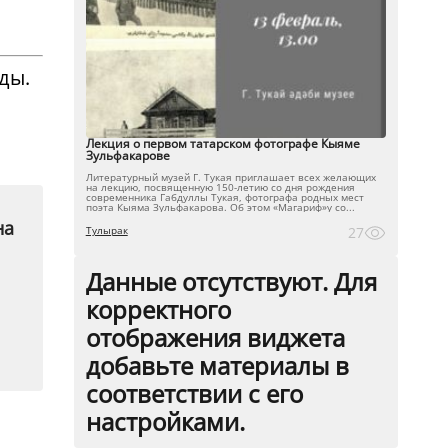
ды.
Лекция о первом татарском фотографе Кыяме
Зульфакарове
Литературный музей Г. Тукая приглашает всех желающих
на лекцию, посвященную 150-летию со дня рождения
современника Габдуллы Тукая, фотографа родных мест
поэта Кыяма Зульфакарова. Об этом «Магариф»у со...
на
Тулырак
27
Данные отсутствуют. Для
корректного
отображения виджета
добавьте материалы в
соответствии с его
настройками.