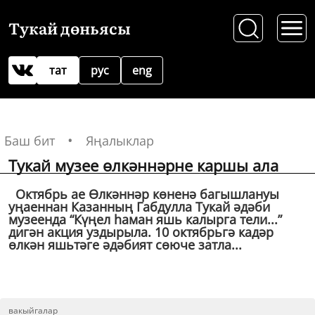
Тукай дөньясы
тат
рус
eng
Баш бит
Яңалыклар
Тукай музее өлкәннәрне каршы ала
Октябрь ае Өлкәннәр көненә багышлануы
уңаеннан Казанның Габдулла Тукай әдәби
музеенда “Күңел һаман яшь калырга тели...”
дигән акция уздырыла. 10 октябрьгә кадәр
өлкән яшьтәге әдәбият сөюче затла...
вакыйгалар