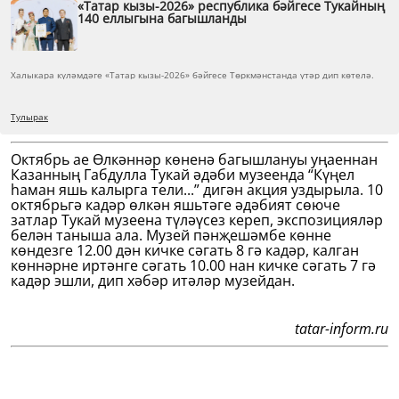
«Татар кызы-2026» республика бәйгесе Тукайның
140 еллыгына багышланды
Халыкара күләмдәге «Татар кызы-2026» бәйгесе Төркмәнстанда үтәр дип көтелә.
Тулырак
Октябрь ае Өлкәннәр көненә багышлануы уңаеннан
Казанның Габдулла Тукай әдәби музеенда “Күңел
һаман яшь калырга тели...” дигән акция уздырыла. 10
октябрьгә кадәр өлкән яшьтәге әдәбият сөюче
затлар Тукай музеена түләүсез кереп, экспозицияләр
белән таныша ала. Музей пәнҗешәмбе көнне
көндезге 12.00 дән кичке сәгать 8 гә кадәр, калган
көннәрне иртәнге сәгать 10.00 нан кичке сәгать 7 гә
кадәр эшли, дип хәбәр итәләр музейдан.
tatar-inform.ru