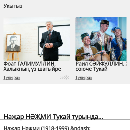
Укыгыз
Фоат ГАЛИМУЛЛИН.
Раил СӘЙФУЛЛИН. 
Халыкның үз шагыйре
сөюче Тукай
Тулырак
Тулырак
29
Наҗар НӘҖМИ Тукай турында...
Наҗар Нәҗми (1918-1999) &ndash;