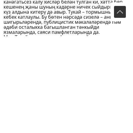
канәгатьсез калу хисләр белән тулган ки, хәтта бер
кешенең җаны шуның кадәрне ничек сыйдырганын
күз алдына китерү дә авыр. Тукай – тормышның үзе
кебек катлаулы. Бу бөтен нәрсәдә сизелә – аның
шигырьләрендә, публицистик мәкаләләрендә һәм
әдәби осталыкка багышланган тәнкыйди
язмаларында, сәяси памфлетларында да.
Мин Тукай турында яңа фикерләр әйтмим, ә үземне
аның укучысы итеп исәпләгәнгә, күңел түрендәгеләр
белән генә уртаклашам. Мине һәрвакыт
сокландырганы һәм Тукай алдында хәзер дә тез
чүктергән нәрсә – ул аның үзен җиңелгән дип хис
иткәндә дә дөреслекнең күзләренә туры карый
белүе...
Тукайның соңгы шигырьләреннән берсен, – гомер
белән аерылышу вакыты килеп җитүен сизенеп, сазы
бик аз уйнавы, җаны сүнә баруы турында язган
шигырен укыганда йөрәк әрни. Тукай соңгы юлларны
бик сагышлы тәмамлый: җанының җылысы кабер
ташына китсет, иң ачы һәм иң баллы күз яшьләре
шунда тамсын... Нәрсә бу? Йөрәк сызлавымы, яралы
кош авазымы? Әйтүе кыен. Хәзер, Тукай гомеренең
һәр елын анализлап, аның баш өстендә нинди
яшеннәр яшьнәвен, нинди күкрәүләр яңгыравын күз
алдына китерергә мөмкин. Әмма, әгәр Тукай
“Шүрәле”не, “Су анасы”н һәм “Яңа Кисекбаш”ны