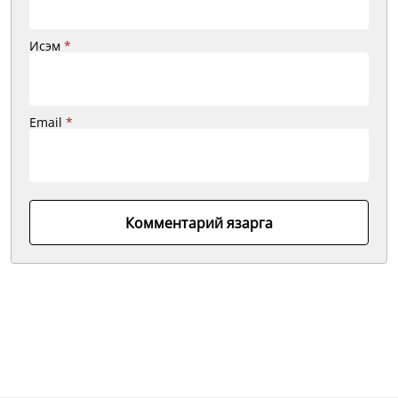
Исэм
*
Email
*
Комментарий язарга