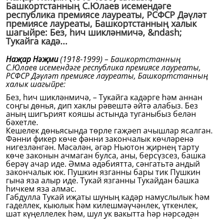
Башкортстанның С.Юлаев исемендәге
республика премиясе лауреаты, РСФСР Дәүләт
премиясе лауреаты, Башкортстанның халык
шагыйре: Без, һич шикләнмичә, &ndash;
Тукайга кадә...
Наҗар Нәҗми
(1918-1999) – Башкортстанның
С.Юлаев исемендәге республика премиясе лауреаты,
РСФСР Дәүләт премиясе лауреаты, Башкортстанның
халык шагыйре:
Без, һич шикләнмичә, – Тукайга кадәрге һәм аннан
соңгы дөнья, дип хаклы рәвештә әйтә алабыз. Без
аның шигърият кояшы астында туганыбыз белән
бәхетле.
Кешелек дөньясында төрле гаҗәеп ачышлар ясалган.
Фәнни фикер көче фәнни закончалык көчләренә
нигезләнгән. Мәсәлән, әгәр Ньютон җирнең тарту
көче законын ачмаган булса, аны, берсүзсез, башка
берәү ачар иде. Әмма әдәбиятта, сәнгатьтә андый
закончалык юк. Пушкин язганны бары тик Пушкин
гына яза алыр иде. Тукай язганны Тукайдан башка
һичкем яза алмас.
Габдулла Тукай иҗаты шуның кадәр намуслылык һәм
гаделлек, кыюлык һәм килешмәүчәнлек, үткенлек,
шат күңеллелек һәм, шул ук вакытта һәр нәрсәдән