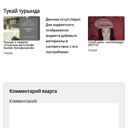
Тукай турында
Данные отсутствуют.
Для корректного
отображения
виджета добавьте
материалы в
Лекция о первом
Тукай рухы - рәсемнәрдә
татарском фотографе
(ФОТО)
соответствии с его
Кыяме Зульфакарове
Тулырак
настройками.
Тулырак
Комментарий язарга
Комментарий