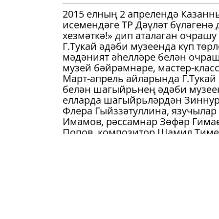
2015 елның 2 апрелендә Казанны
исемендәге ТР Дәүләт бүләгенә 
хезмәткә!» дип аталаган очрашу
Г.Тукай әдәби музеенда күп төр
мәдәният әһелләре белән очраш
музей бәйрәмнәре, мастер-класс
Март-апрель айларында Г.Тукай 
белән шагыйрьнең әдәби музеен
елларда шагыйрьләрдән Зиннур 
Флера Гыйззәтуллина, язучылар
Имамов, рәссамнар Зөфәр Гимае
Попов, композитор Шамил Тимер
җырчылар Гөлзадә Сафиуллина, 
Алсу Гайнуллина, сәнгать белг
оештырылды.
Г.Тукай исемендәге ТР Дәүләт б
Министрлар Советы Указы белән
сынлы сәнгатьтә иң яхшы әсәрл
авторларына бирелә. Тукай бүл
композиторлар, рәссамнар, скул