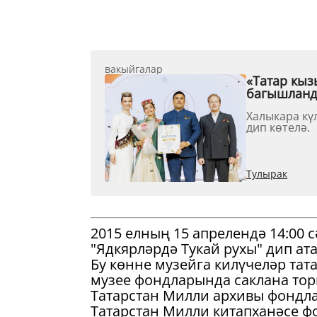
вакыйгалар
«Татар кыз
багышлан
Халыкара кү
дип көтелә.
Тулырак
2015 елның 15 апрелендә 14:00 
"Ядкярләрдә Тукай рухы" дип ата
Бу көнне музейга килүчеләр та
музее фондларында саклана тор
Татарстан Милли архивы фондл
Татарстан Милли китапханәсе ф