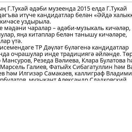
ң Г.Тукай әдәби музеенда 2015 елда Г.Тукай
дәгъва итүче кандидатлар белән «Әйдә халык
 кичәсе уздырыла.
ле мәдәни чаралар – әдәби-музыкаль кичәләр,
улар, яңа китаплар белән танышу кичәләре,
лар үтә.
исемендәге ТР Дәүләт бүләгенә кандидатлар
да очрашулар инде традициягә әйләнде. Тө
Мансуров, Резеда Вәлиева, Клара Булатова һ
 Марсель Галиев, Фатыйх Сибагатуллин һәм В
в һәм Илгизәр Самакаев, каллиграф Владим
булатов, музыкант Александр Сладковский,
Фән Вәлиәхмәтов һәм Рафаил Ильясов, артис
ече Розалина Шаһиева белән очрашулар
үләге 1958 елның 10 апрелендә ТАССРның
 бирелә башлый. Бүләк әдәбиятта, музыка һә
әр, оригиналь архитектура корылмалары
әген алучылар арасында шагыйрьләр, язучыла
ьпторлар, архитекторлар, режиссерлар, актер