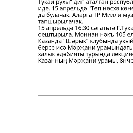
Тукай рухы" дип аталган респуб
иде. 15 апрельдә "Төп нөсхә кө
да булачак. Аларга ТР Милли му
тапшырылачак.
15 апрельдә 16:30 сәгатьтә Г.Ту
оештырыла. Моннан нәкъ 105 ел
Казанда "Шәрык" клубында укы
берсе исә Мәрҗани урамындагы 
халык әдәбияты турында лекция
Казанның Мәрҗани урамы, 8нче