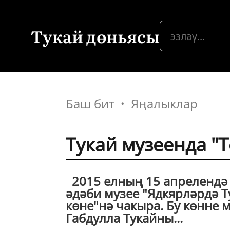
Тукай дөньясы
Баш бит
Яңалыклар
Тукай музеенда "Т
2015 елның 15 апрелендә 1
әдәби музее "Ядкярләрдә Т
көне"нә чакыра. Бу көнне 
Габдулла Тукайны...