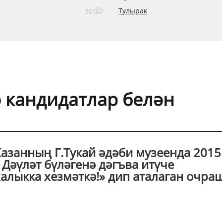
Тулырак
30
 кандидатлар белән
азанның Г.Тукай әдәби музеенда 2015
 Дәүләт бүләгенә дәгъва итүче
алыкка хезмәткә!» дип аталаган очра