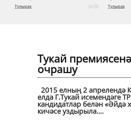
Тулырак
Тулырак
30
Тукай премиясенә
очрашу
2015 елның 2 апрелендә К
елда Г.Тукай исемендәге ТР
кандидатлар белән «Әйдә х
кичәсе уздырыла....