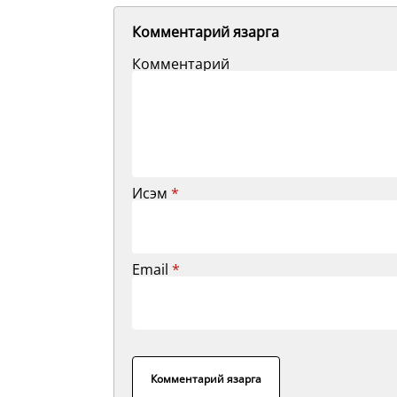
Комментарий язарга
Комментарий
Исэм
*
Email
*
Комментарий язарга