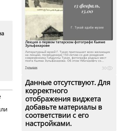
на
Лекция о первом татарском фотографе Кыяме
Зульфакарове
Литературный музей Г. Тукая приглашает всех желающих
на лекцию, посвященную 150-летию со дня рождения
современника Габдуллы Тукая, фотографа родных мест
поэта Кыяма Зульфакарова. Об этом «Магариф»у со...
Тулырак
30
Данные отсутствуют. Для
корректного
е
отображения виджета
добавьте материалы в
лли
соответствии с его
настройками.
п