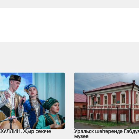
ФУЛЛИН. Җыр сөюче
Уральск шәһәрендә Габду
музее