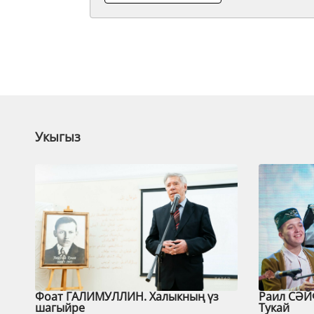
Укыгыз
Фоат ГАЛИМУЛЛИН. Халыкның үз
Раил СӘЙ
шагыйре
Тукай