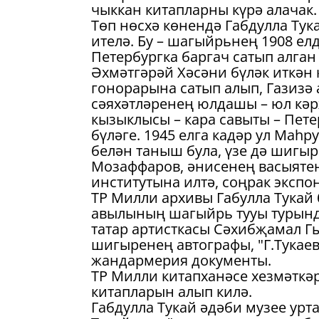
чыккан китапларны күрә алачак.
Төп нөсхә көнендә Габдулла Ту
ителә. Бу – шагыйрьнең 1908 ел
Петербургка баргач сатып алган
Әхмәтгәрәй Хәсәни бүләк иткән
гонорарына сатып алып, Газизә 
сәяхәтләренең юлдашы – юл кә
кызыклысы – кара савыты – Пете
бүләге. 1945 елга кадәр ул Маһ
белән таныш була, үзе дә шигыр
Мозаффаров, әнисенең васыятен 
институтына илтә, соңрак экспо
ТР Милли архивы Габулла Тукай
авылының шагыйрь тууы турында
татар артисткасы Сәхибҗамал Г
шигыренең автографы, "Г.Тукае
жандармерия документы.
ТР Милли китапханәсе хезмәткә
китапларын алып килә.
Габдулла Тукай әдәби музее урт