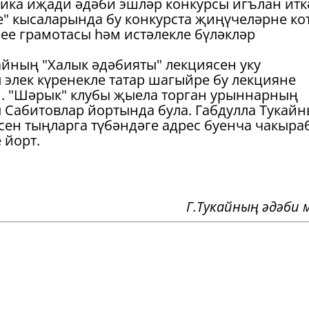
лика иҗади әдәби эшләр конкурсы игълан итк
не" кысаларында бу конкурста җиңүчеләрне ко
зее грамотасы һәм истәлекле бүләкләр
кайның "Халык әдәбияты" лекциясен уку
 элек күренекле татар шагыйре бу лекцияне
й. "Шәрык" клубы җыела торган урыннарның
Сабитовлар йортында була. Габдулла Тукай
сен тыңларга түбәндәге адрес буенча чакыра
 йорт.
Г.Тукайның әдәби 