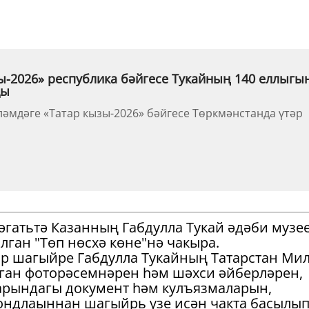
ы-2026» республика бәйгесе Тукайның 140 еллыгы
ды
ләмдәге «Татар кызы-2026» бәйгесе Төркмәнстанда үтәр
сәгатьтә Казанның Габдулла Тукай әдәби музе
лган "Төп нөсхә көне"нә чакыра.
тар шагыйре Габдулла Тукайның Татарстан Ми
ган фоторәсемнәрен һәм шәхси әйберләрен,
арындагы документ һәм кулъязмаларын,
ондлаыннан шагыйрь үзе исән чакта басылы