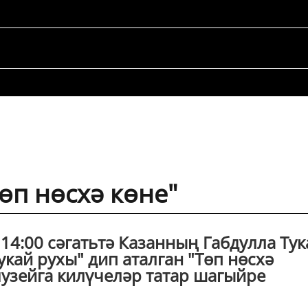
өп нөсхә көне"
4:00 сәгатьтә Казанның Габдулла Тук
укай рухы" дип аталган "Төп нөсхә
музейга килүчеләр татар шагыйре