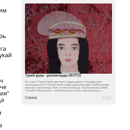
дим
рь
га
укай
Тукай рухы - рәсемнәрдә (ФОТО)
ыч
Ел саен «Гаилә һәм мәктәп» редакциясе тарафыннан
оештырылган «Тукай әкиятләре дөньясында» бәйгесендә
нче
мәктәп укучылары бик теләп катнаша. Балаларның бөек
Тукайга багышлап, илһамланып ясаган рәсемнәре ү...
ия"
Тулырак
30
да
н
ә