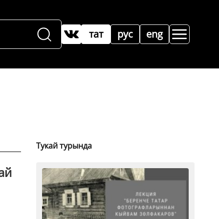
тат
рус
eng
Тукай турында
ай