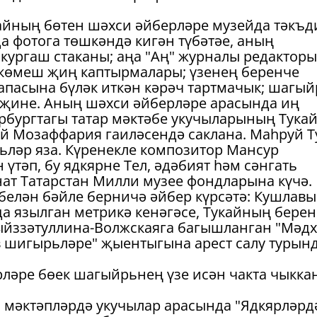
кайның бөтен шәхси әйберләре музейда тәкъ
да фотога төшкәндә кигән түбәтәе, аның
 кургаш стаканы; аңа "Аң" журналы редакторы
 көмеш җиң каптырмалары; үзенең беренче
апасына бүләк иткән кәрәч тартмачык; шагый
рҗине. Аның шәхси әйберләре арасында иң
рбургтагы татар мәктәбе укучыларының Тукай
руй Мозаффария гаиләсендә саклана. Маһруй Т
ьләр яза. Күренекле композитор Мансур
үтәп, бу ядкярне Тел, әдәбият һәм сәнгать
нат Татарстан Милли музее фондларына күчә.
 белән бәйле берничә әйбер күрсәтә: Кушлав
 язылган метрикә кенәгәсе, Тукайның бере
ыйззәтуллина-Волжскаяга багышланган "Мәдх
в шигырьләре" җыентыгына арест салу турын
рләре бөек шагыйрьнең үзе исән чакта чыкка
а мәктәпләрдә укучылар арасында "Ядкярләрд