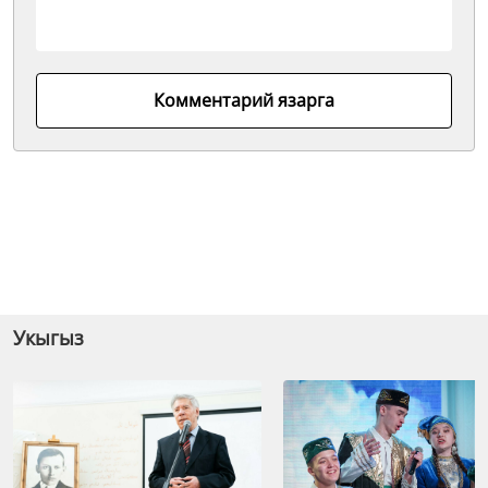
Комментарий язарга
Укыгыз