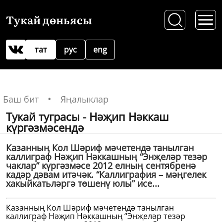
Тукай дөньясы
тат
рус
eng
Баш бит
Яңалыклар
Тукай туграсы - Нәҗип Нәккаш
күргәзмәсендә
Казанның Кол Шәриф мәчетендә танылган
каллиграф Нәҗип Нәккашның “Энҗеләр тезәр
чаклар” күргәзмәсе 2012 елның сентябренә
кадәр дәвам итәчәк. “Каллиграфия – мәңгелек
хакыйкатьләргә төшенү юлы” исе...
Казанның Кол Шәриф мәчетендә танылган
каллиграф Нәҗип Нәккашның “Энҗеләр тезәр