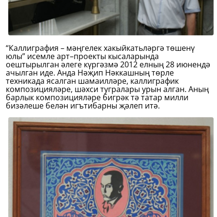
“Каллиграфия – мәңгелек хакыйкатьләргә төшенү
юлы” исемле арт–проекты кысаларында
оештырылган әлеге күргәзмә 2012 елның 28 июнендә
ачылган иде. Анда Нәҗип Нәккашның төрле
техникада ясалган шамаилләре, каллиграфик
композицияләре, шәхси тугралары урын алган. Аның
барлык композицияләре бигрәк тә татар милли
бизәлеше белән игътибарны җәлеп итә.