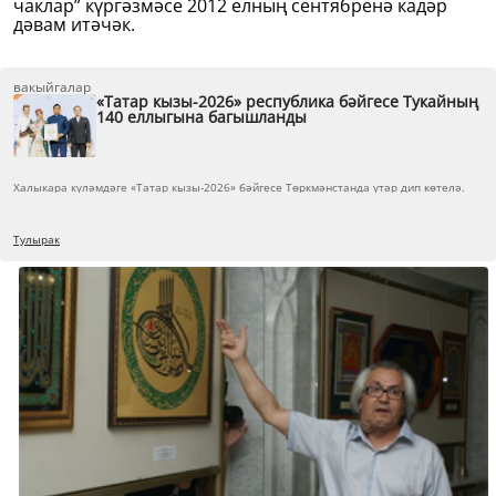
чаклар” күргәзмәсе 2012 елның сентябренә кадәр
дәвам итәчәк.
вакыйгалар
«Татар кызы-2026» республика бәйгесе Тукайның
140 еллыгына багышланды
Халыкара күләмдәге «Татар кызы-2026» бәйгесе Төркмәнстанда үтәр дип көтелә.
Тулырак