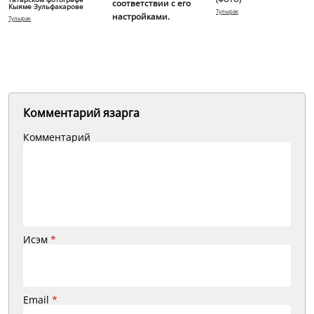
соответствии с его
Кыяме Зульфакарове
Тулырак
настройками.
Тулырак
Комментарий язарга
Комментарий
Исэм
*
Email
*