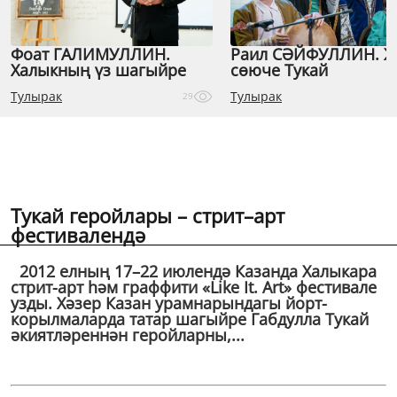
Фоат ГАЛИМУЛЛИН.
Раил СӘЙФУЛЛИН. 
Халыкның үз шагыйре
сөюче Тукай
Тулырак
Тулырак
29
Тукай геройлары – стрит–арт
фестивалендә
2012 елның 17–22 июлендә Казанда Халыкара
стрит-арт һәм граффити «Like It. Art» фестивале
узды. Хәзер Казан урамнарындагы йорт-
корылмаларда татар шагыйре Габдулла Тукай
әкиятләреннән геройларны,...