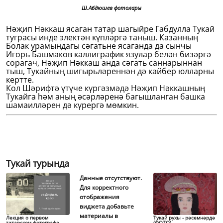
Ш.Абдюшев фотолары
Нәҗип Нәккаш ясаган татар шагыйре Габдулла Тукай
туграсы инде электән күпләргә таныш. Казанның
Болак урамындагы сәгатьне ясаганда да сынчы
Игорь Башмаков каллиграфик язулар белән бизәргә
сорагач, Нәҗип Нәккаш анда сәгать саннарыннан
тыш, Тукайның шигырьләреннән дә кайбер юлларны
кертте.
Кол Шәрифтә үтүче күргәзмәдә Нәҗип Нәккашның
Тукайга һәм аның әсәрләренә багышланган башка
шамаилләрен дә күрергә мөмкин.
Тукай турында
Данные отсутствуют.
Для корректного
отображения
виджета добавьте
материалы в
Лекция о первом
Тукай рухы - рәсемнәрдә
татарском фотографе
(ФОТО)