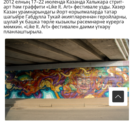
2012 елның 17–22 июлендә Казанда Халыкара стрит-
арт һәм граффити «Like It. Art» фестивале узды. Хәзер
Казан урамнарындагы йорт-корылмаларда татар
шагыйре Габдулла Тукай әкиятләреннән геройларны,
шулай ук башка төрле кызыклы рәсемнәрне күрергә
мөмкин. «Like It. Art» фестивален даими үткәрү
планлаштырыла.
Рәсемнәрне Россия, Болгария, Испания, Алмания,