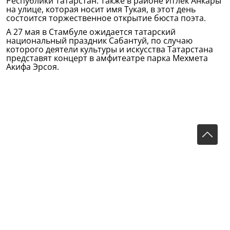
Республики Татарстан. Также в районе Итлек Анкары
на улице, которая носит имя Тукая, в этот день
состоится торжественное открытие бюста поэта.
А 27 мая в Стамбуле ожидается татарский
национальный праздник Сабантуй, по случаю
которого деятели культуры и искусства Татарстана
представят концерт в амфитеатре парка Мехмета
Акифа Эрсоя.