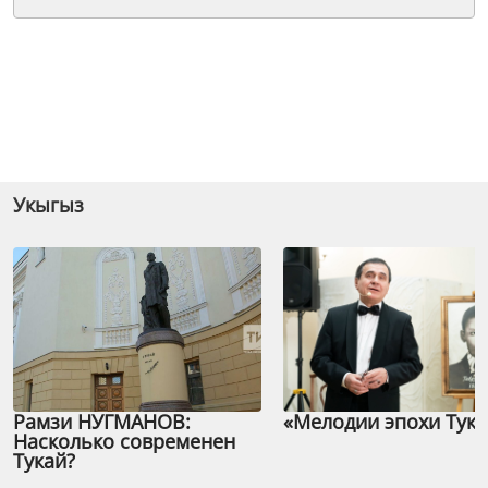
Укыгыз
Рамзи НУГМАНОВ:
«Мелодии эпохи Тука
Насколько современен
Тукай?