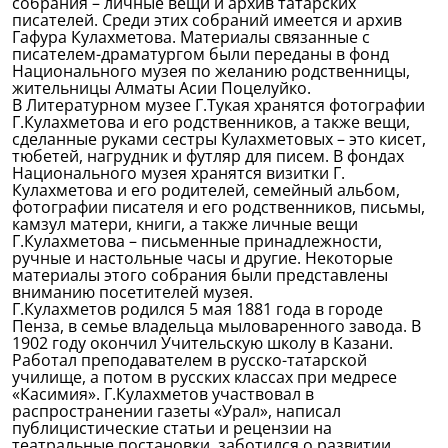
собрания – личные вещи и архив татарских
писателей. Среди этих собраний имеется и архив
Гафура Кулахметова. Материалы связанные с
писателем-драматургом были переданы в фонд
Национального музея по желанию родственницы,
жительницы Алматы Асии Поцелуйко.
В Литературном музее Г.Тукая хранятся фотографии
Г.Кулахметова и его родственников, а также вещи,
сделанные руками сестры Кулахметовых – это кисет,
тюбетей, нагрудник и футляр для писем. В фондах
Национального музея хранятся визитки Г.
Кулахметова и его родителей, семейный альбом,
фотографии писателя и его родственников, письмы,
камзул матери, книги, а также личные вещи
Г.Кулахметова – письменные принадлежности,
ручные и настольные часы и другие. Некоторые
материалы этого собрания были представлены
вниманию посетителей музея.
Г.Кулахметов родился 5 мая 1881 года в городе
Пенза, в семье владельца мыловаренного завода. В
1902 году окончил Учительскую школу в Казани.
Работал преподавателем в русско-татарской
училище, а потом в русских классах при медресе
«Касимия». Г.Кулахметов участвовал в
распространении газеты «Урал», написал
публицистические статьи и рецензии на
театральные постановки, заботился о развитии