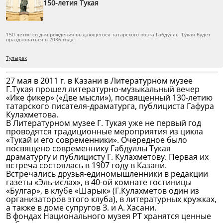
150-летия Тукая
150-летие со дня рождения выдающегося татарского поэта Габдуллы Тукая будет
праздноваться в 2036 году.
Тулырак
27 мая в 2011 г. в Казани в Литературном музее
Г.Тукая прошел литературно-музыкальный вечер
«Ике фикер» («Две мысли»), посвященный 130-летию
татарского писателя-драматурга, публициста Гафура
Кулахметова.
В Литературном музее Г. Тукая уже не первый год
проводятся традиционные мероприятия из цикла
«Тукай и его современники». Очередное было
посвящено современнику Габдуллы Тукая
драматургу и публицисту Г. Кулахметову. Первая их
встреча состоялась в 1907 году в Казани.
Встречались друзья-единомышленники в редакции
газеты «Эль-ислах», в 40-ой комнате гостиницы
«Булгар», в клубе «Шарык» (Г.Кулахметов один из
организаторов этого клуба), в литературных кружках,
а также в доме супругов З. и А. Хасани.
В фондах Национального музея РТ хранятся ценные