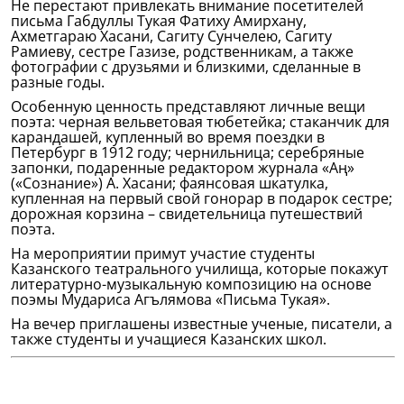
Не перестают привлекать внимание посетителей
письма Габдуллы Тукая Фатиху Амирхану,
Ахметгараю Хасани, Сагиту Сунчелею, Сагиту
Рамиеву, сестре Газизе, родственникам, а также
фотографии с друзьями и близкими, сделанные в
разные годы.
Особенную ценность представляют личные вещи
поэта: черная вельветовая тюбетейка; стаканчик для
карандашей, купленный во время поездки в
Петербург в 1912 году; чернильница; серебряные
запонки, подаренные редактором журнала «Аң»
(«Сознание») А. Хасани; фаянсовая шкатулка,
купленная на первый свой гонорар в подарок сестре;
дорожная корзина – свидетельница путешествий
поэта.
На мероприятии примут участие студенты
Казанского театрального училища, которые покажут
литературно-музыкальную композицию на основе
поэмы Мудариса Агълямова «Письма Тукая».
На вечер приглашены известные ученые, писатели, а
также студенты и учащиеся Казанских школ.