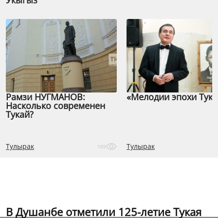
Укыгыз
Рамзи НУГМАНОВ:
«Мелодии эпохи Тука
Насколько современен
Тукай?
Тулырак
Тулырак
109
В Душанбе отметили 125-летие Тукая