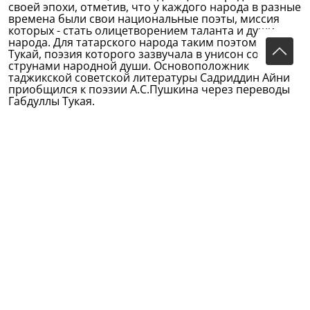
своей эпохи, отметив, что у каждого народа в разные
времена были свои национальные поэты, миссия
которых - стать олицетворением таланта и души
народа. Для татарского народа таким поэтом стал
Тукай, поэзия которого зазвучала в унисон со
струнами народной души. Основоположник
таджикской советской литературы Садриддин Айни
приобщился к поэзии А.С.Пушкина через переводы
Габдуллы Тукая.
О Тукае, как о выдающемся представителе
российской поэзии и его принадлежности к мировой
литературе и культуре, свидетельствует тот факт, что
1986 год был объявлен ЮНЕСКО Годом Тукая - в
связи со 100-летним юбилеем со дня рождения
поэта. Недаром высшая литературная премия
Республики Татарстан носит его имя. Среди
выступавших были референт Таджикского общества
дружбы и культурных связей с зарубежными
странами (ТОДКС) Зебо Сангинова и член Правления
татаро-башкирского культурного центра «Дуслык»
Таскиря Мирхайдарова.
В литературной части участники и гости
декламировали свои любимые произведения Г.Тукая.
Были показаны видеоклипы, рассказывающие о
жизни и творчестве поэта, также в исполнении