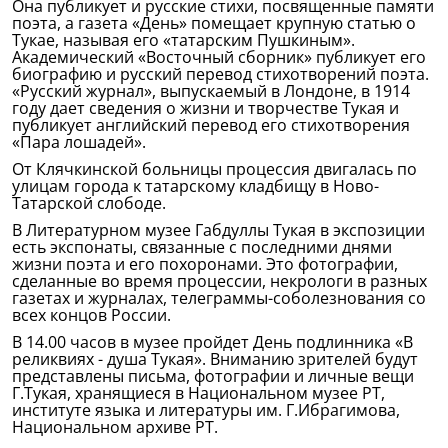
Она публикует и русские стихи, посвященные памяти
поэта, а газета «День» помещает крупную статью о
Тукае, называя его «татарским Пушкиным».
Академический «Восточный сборник» публикует его
биографию и русский перевод стихотворений поэта.
«Русский журнал», выпускаемый в Лондоне, в 1914
году дает сведения о жизни и творчестве Тукая и
публикует английский перевод его стихотворения
«Пара лошадей».
От Клячкинской больницы процессия двигалась по
улицам города к татарскому кладбищу в Ново-
Татарской слободе.
В Литературном музее Габдуллы Тукая в экспозиции
есть экспонаты, связанные с последними днями
жизни поэта и его похоронами. Это фотографии,
сделанные во время процессии, некрологи в разных
газетах и журналах, телеграммы-соболезнования со
всех концов России.
В 14.00 часов в музее пройдет День подлинника «В
реликвиях - душа Тукая». Вниманию зрителей будут
представлены письма, фотографии и личные вещи
Г.Тукая, хранящиеся в Национальном музее РТ,
институте языка и литературы им. Г.Ибрагимова,
Национальном архиве РТ.