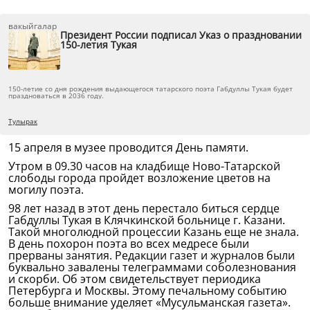
вакыйгалар
Президент России подписал Указ о праздновании
150-летия Тукая
150-летие со дня рождения выдающегося татарского поэта Габдуллы Тукая будет
праздноваться в 2036 году.
Тулырак
15 апреля в музее проводится День памяти.
Утром в 09.30 часов на кладбище Ново-Татарской
слободы города пройдет возложение цветов на
могилу поэта.
98 лет назад в этот день перестало биться сердце
Габдуллы Тукая в Клячкинской больнице г. Казани.
Такой многолюдной процессии Казань еще не знала.
В день похорон поэта во всех медресе были
прерваны занятия. Редакции газет и журналов были
буквально завалены телеграммами соболезнования
и скорби. Об этом свидетельствует периодика
Петербурга и Москвы. Этому печальному событию
больше внимание уделяет «Мусульманская газета».