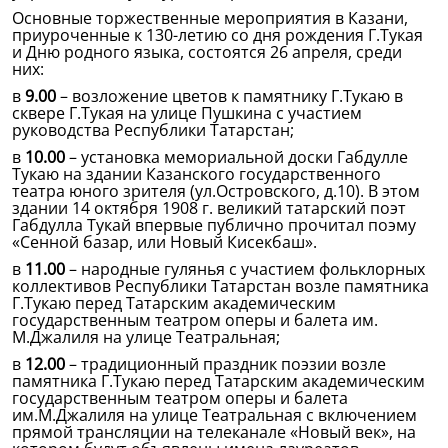
Основные торжественные мероприятия в Казани,
приуроченные к 130-летию со дня рождения Г.Тукая
и Дню родного языка, состоятся 26 апреля, среди
них:
в
9.00
– возложение цветов к памятнику Г.Тукаю в
сквере Г.Тукая на улице Пушкина с участием
руководства Республики Татарстан;
в
10.00
– установка мемориальной доски Габдулле
Тукаю на здании Казанского государственного
театра юного зрителя (ул.Островского, д.10). В этом
здании 14 октября 1908 г. великий татарский поэт
Габдулла Тукай впервые публично прочитал поэму
«Сенной базар, или Новый Кисекбаш».
в
11.00
– народные гулянья с участием фольклорных
коллективов Республики Татарстан возле памятника
Г.Тукаю перед Татарским академическим
государственным театром оперы и балета им.
М.Джалиля на улице Театральная;
в
12.00
– традиционный праздник поэзии возле
памятника Г.Тукаю перед Татарским академическим
государственным театром оперы и балета
им.М.Джалиля на улице Театральная с включением
прямой трансляции на телеканале «Новый век», на