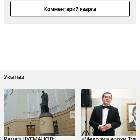
Комментарий язарга
Укыгыз
Рамзи НУГМАНОВ:
«Мелодии эпохи Тука