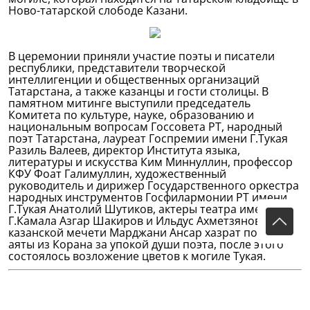
Ново-татарской слободе Казани.
В церемонии приняли участие поэты и писатели
республики, представители творческой
интеллигенции и общественных организаций
Татарстана, а также казанцы и гости столицы. В
памятном митинге выступили председатель
Комитета по культуре, науке, образованию и
национальным вопросам Госсовета РТ, народный
поэт Татарстана, лауреат Госпремии имени Г.Тукая
Разиль Валеев, директор Института языка,
литературы и искусства Ким Миннуллин, профессор
КФУ Фоат Галимуллин, художественный
руководитель и дирижер Государственного оркестра
народных инструментов Госфилармонии РТ имени
Г.Тукая Анатолий Шутиков, актеры театра имени
Г.Камала Азгар Шакиров и Ильдус Ахметзянов. Имам
казанской мечети Марджани Ансар хазрат посвятил
аяты из Корана за упокой души поэта, после этого
состоялось возложение цветов к могиле Тукая.