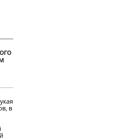
ого
ом
укая
в, в
й
ий