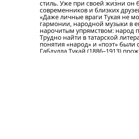
стиль. Уже при своей жизни он
современников и близких друзе
«Даже личные враги Тукая не м
гармонии, народной музыки в ег
нарочитым упрямством: народ пр
Трудно найти в татарской литера
понятия «народ» и «поэт» были с
Габдулла Тукай (1886–1913) прожил
самом расцвете творчества, 2 (15
поэта не стало.
Такой многолюдной процессии К
всех городских и сельских медр
журналов были завалены телегр
свидетельствует периодика Пет
творчеству Тукая начинает проя
На церемонию возложения цвето
представители Министерства кул
члены творческих Союзов РТ, по
Также 15 апреля в 13.00 в музее
Национального музея Татарстан