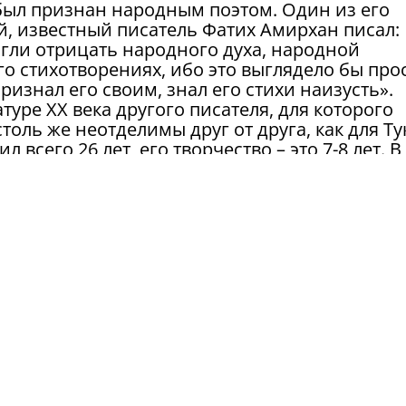
 был признан народным поэтом. Один из его
й, известный писатель Фатих Амирхан писал:
огли отрицать народного духа, народной
о стихотворениях, ибо это выглядело бы про
изнал его своим, знал его стихи наизусть».
туре ХХ века другого писателя, для которого
толь же неотделимы друг от друга, как для Ту
 всего 26 лет, его творчество – это 7-8 лет. В
) апреля 1913 года в 20 часов 15 минут велик
азань еще не знала. В день похорон Тукая в
есе были отменены занятия. Редакции газет и
аммами соболезнования и скорби. Об этом ж
ербурга и Москвы. Большой интерес к личнос
влять русская и зарубежная печать.
в на могилу Тукая в день его памяти приход
ьтуры РТ, Кабинета Министров РТ, Госсовета 
читатели Тукая.
 Г.Тукая пройдет заседание Ученого совета
а, с приглашением ученых и тукаеведов.