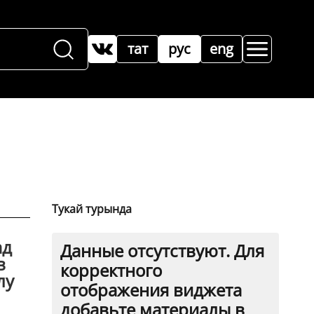
тат
рус
eng
Тукай турында
ад
Данные отсутствуют. Для
в
корректного
лу
отображения виджета
добавьте материалы в