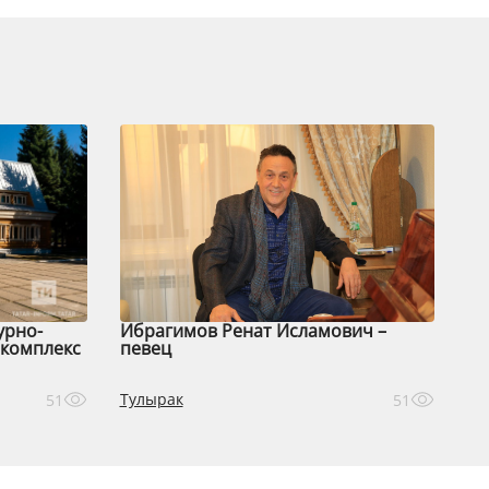
урно-
Ибрагимов Ренат Исламович –
комплекс
певец
Тулырак
51
51