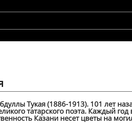
я
бдуллы Тукая (1886-1913). 101 лет наз
еликого татарского поэта. Каждый год 
твенность Казани несет цветы на моги