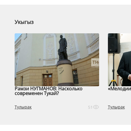
Укыгыз
Рамзи НУГМАНОВ: Насколько
«Мелодии 
современен Тукай?
Тулырак
Тулырак
51