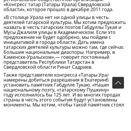
«Конгресс татар (Татары Урала) Свердловской
области», которое прошло в декабре 2011 года.
«В столице Урала нет ни одной улицы в честь
деятелей татарской культуры. Мы хотим предложить
назвать в честь татарских поэтов Габдуллы Тукая и
Мусы Джалиля улицы в Академическом. Если это
предложение не будет одобрено, мы пойдем с
инициативой в города области. Дать имена
татарских деятелей культуры можно там, где сейчас
большие национальные диаспоры. Например, в
Каменске-Уральском»,— говорит постоянный
представитель Республики Татарстан в
Свердловской области Ринат Садриев.
Также представители конгресса «Татары Урала»
намерены добиться разрешения в Екатеринбурге
установить памятник Габдулле Тукаю. «Нашему
национальному поэту, «татарскому Пушкину» в 2011
году исполнилось бы 125 лет. И во многих городах
страны в честь этого события будут установлены
монументы. Мы хотим, чтобы такой памятник стоял
и в Екатеринбурге»,— отметил Ринат Садриев.
justmedia.ru