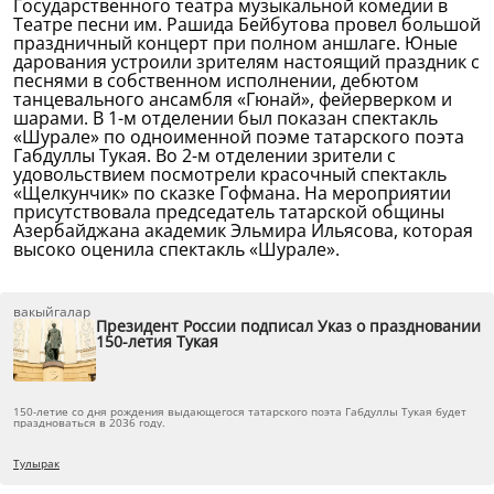
Государственного театра музыкальной комедии в
Театре песни им. Рашида Бейбутова провел большой
праздничный концерт при полном аншлаге. Юные
дарования устроили зрителям настоящий праздник с
песнями в собственном исполнении, дебютом
танцевального ансамбля «Гюнай», фейерверком и
шарами. В 1-м отделении был показан спектакль
«Шурале» по одноименной поэме татарского поэта
Габдуллы Тукая. Во 2-м отделении зрители с
удовольствием посмотрели красочный спектакль
«Щелкунчик» по сказке Гофмана. На мероприятии
присутствовала председатель татарской общины
Азербайджана академик Эльмира Ильясова, которая
высоко оценила спектакль «Шурале».
вакыйгалар
Президент России подписал Указ о праздновании
150-летия Тукая
150-летие со дня рождения выдающегося татарского поэта Габдуллы Тукая будет
праздноваться в 2036 году.
Тулырак