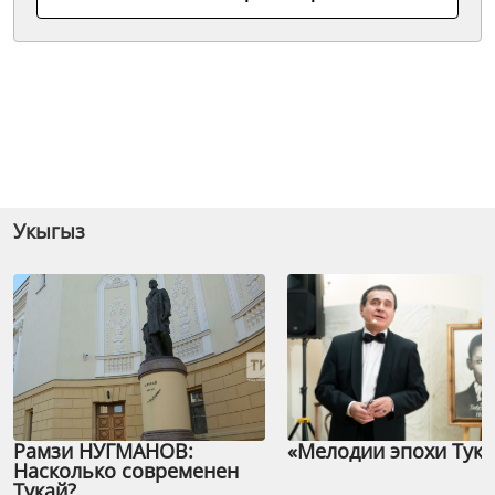
Укыгыз
Рамзи НУГМАНОВ:
«Мелодии эпохи Тука
Насколько современен
Тукай?