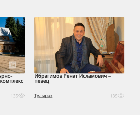
урно-
Ибрагимов Ренат Исламович –
комплекс
певец
Тулырак
135
135