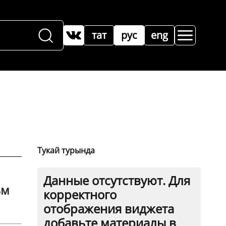
тат
рус
eng
Тукай турында
Данные отсутствуют. Для
ьм
корректного
отображения виджета
добавьте материалы в