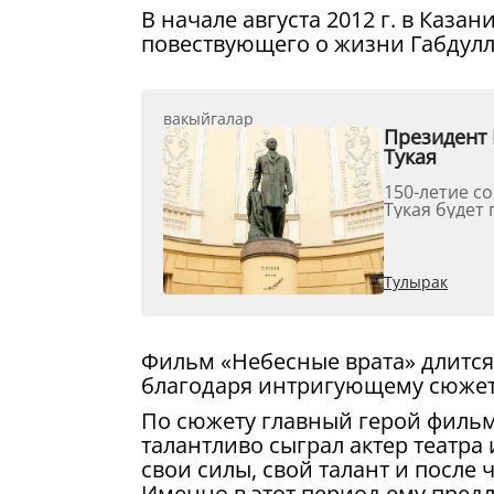
В начале августа 2012 г. в Каз
повествующего о жизни Габдулл
вакыйгалар
Президент 
Тукая
150-летие с
Тукая будет 
Тулырак
Фильм «Небесные врата» длится 
благодаря интригующему сюжету
По сюжету главный герой фильма
талантливо сыграл актер театра 
свои силы, свой талант и после 
Именно в этот период ему предл