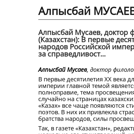
Алпысбай МУСАЕВ 
Алпысбай Мусаев, доктор 
(Казахстан): В первые деся
народов Российской импер
за справедливост...
Алпысбай Мусаев
, доктор филоло
В первые десятилетия XX века д
империи главной темой являетс
полноправие, тема просвещения
случайно на страницах казахских
«Казах» все чаще появляются ст
поэтов. В них их привлекла стр
братства народов, силы просве
Так, в газете «Казахстан», ред