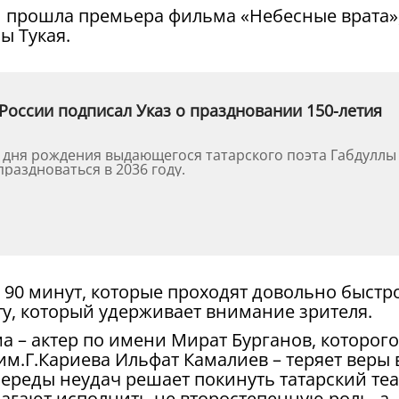
ани прошла премьера фильма «Небесные врата»
ы Тукая.
России подписал Указ о праздновании 150-летия
о дня рождения выдающегося татарского поэта Габдуллы
праздноваться в 2036 году.
90 минут, которые проходят довольно быстро
, который удерживает внимание зрителя.
 – актер по имени Мират Бурганов, которого
им.Г.Кариева Ильфат Камалиев – теряет веры 
череды неудач решает покинуть татарский теа
агают исполнить не второстепенную роль, а