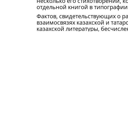
несколько его стихотворений, к
отдельной книгой в типографии
Фактов, свидетельствующих о р
взаимосвязях казахской и татарс
казахской литературы, бесчисл
Однако, исследование этих вза
(Из выступления доктора филолог
преподавателей и студентов ЗК
в Уральске Гасимовым М.М. в 19 о
Источник: Абузяров Р.А., Туаева З
Уральск: Редакционно–издательски