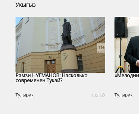
Укыгыз
Рамзи НУГМАНОВ: Насколько
«Мелодии 
современен Тукай?
Тулырак
Тулырак
135