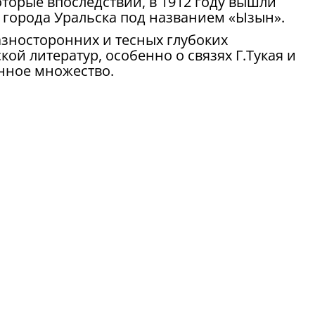
оторые впоследствии, в 1912 году вышли
 города Уральска под названием «Ызын».
азносторонних и тесных глубоких
кой литератур, особенно о связях Г.Тукая и
енное множество.
имосвязей еще найдет своих продолжателей.
ических наук А. М. Мусаева на встрече
ГУ со скульптором памятника Г.Тукаю
ктября 2001 г.
.И. Уральск в судьбе Габдуллы Тукая. –
й отдел ЗКГУ, 2002. – 128 с.)