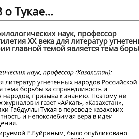
о Тукае...
филологических наук, профессор
тилетия XX века для литератур угнете
ии главной темой является тема бор
гических наук, профессор (Казахстан):
ля литератур угнетенных народов Российской
я тема борьбы за справедливость и
 народов, призыва к знанию. Поэтому не
 журналов и газет «Айкап», «Казахстан»,
ихи Габдуллы Тукая в переводе казахских
астность и непоколебимая вера в идеи
щения.
актируемой Е.Буйриным, было опубликовано