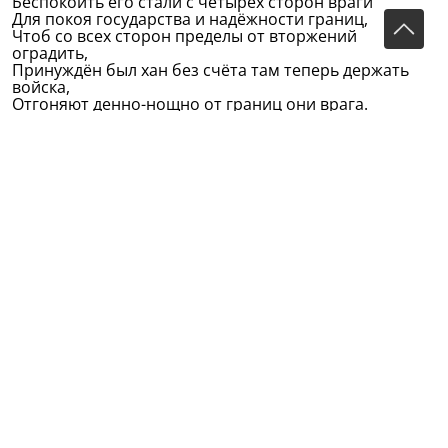
Беспокоить его стали с четырёх сторон враги.
Для покоя государства и надёжности границ,
Чтоб со всех сторон пределы от вторжений
оградить,
Принуждён был хан без счёта там теперь держать
войска,
Отгоняют денно-нощно от границ они врага.
Не ленятся, но повсюду не управятся подчас,
Неприятель отовсюду, нет покоя ни на час.
Если ждут врага с востока, лезет с запада к ним враг,
А то с севера иль юга, угадать нельзя никак.
Если с гор или равнины со дня на день его ждут,
Смотрят: с моря враг несметный уже высадился тут.
Как тут радоваться хану? В уголку порой рыдать
Или, бросив трон, корону, собирается бежать.
Так, отчаявшись досыта, хан однажды утром встал
И хакима-звездочёта, он же волхв, к себе призвал.
Говорит ему: «Послушай, нет мне помощи нигде,
Покажи своё искусство, помоги моей беде!»
Развязал мешок философ и, тряхнув его слегка,
Достаёт тотчас оттуда Золотого Петуха.
Говорит Мамату: «Славный падишах мой! Ты спасён.
Вот тебе Петух, отныне тебе сторож будет он.
Посади его на крышу, на высокий минарет,
С четырёх сторон он будет охранять тебя от бед».