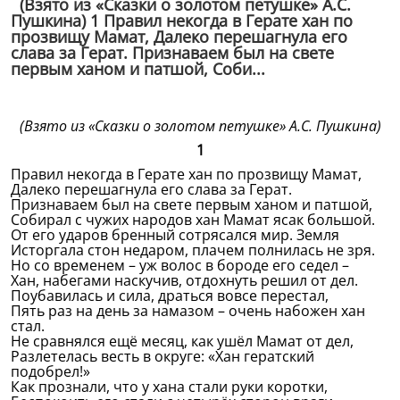
(Взято из «Сказки о золотом петушке» А.С.
Пушкина) 1 Правил некогда в Герате хан по
прозвищу Мамат, Далеко перешагнула его
слава за Герат. Признаваем был на свете
первым ханом и патшой, Соби...
(Взято из «Сказки о золотом петушке» А.С. Пушкина)
1
Правил некогда в Герате хан по прозвищу Мамат,
Далеко перешагнула его слава за Герат.
Признаваем был на свете первым ханом и патшой,
Собирал с чужих народов хан Мамат ясак большой.
От его ударов бренный сотрясался мир. Земля
Исторгала стон недаром, плачем полнилась не зря.
Но со временем – уж волос в бороде его седел –
Хан, набегами наскучив, отдохнуть решил от дел.
Поубавилась и сила, драться вовсе перестал,
Пять раз на день за намазом – очень набожен хан
стал.
Не сравнялся ещё месяц, как ушёл Мамат от дел,
Разлетелась весть в округе: «Хан гератский
подобрел!»
Как прознали, что у хана стали руки коротки,