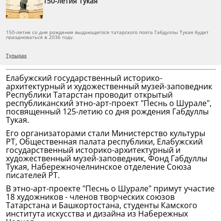
150-летия Тукая
150-летие со дня рождения выдающегося татарского поэта Габдуллы Тукая будет
праздноваться в 2036 году.
Тулырак
Елабужский государственный историко-
архитектурный и художественный музей-заповедник
Республики Татарстан проводит открытый
республиканский этно-арт-проект "Песнь о Шурале",
посвященный 125-летию со дня рождения Габдуллы
Тукая.
Его организаторами стали Министерство культуры
РТ, Общественная палата республики, Елабужский
государственный историко-архитектурный и
художественный музей-заповедник, Фонд Габдуллы
Тукая, Набережночелнинское отделение Союза
писателей РТ.
В этно-арт-проекте "Песнь о Шурале" примут участие
18 художников - членов творческих союзов
Татарстана и Башкортостана, студенты Камского
института искусства и дизайна из Набережных