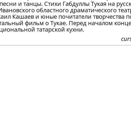
есни и танцы. Стихи Габдуллы Тукая на русс
 Ивановского областного драматического теат
аил Кашаев и юные почитатели творчества по
тальный фильм о Тукае. Перед началом конц
циональной татарской кухни.
curs