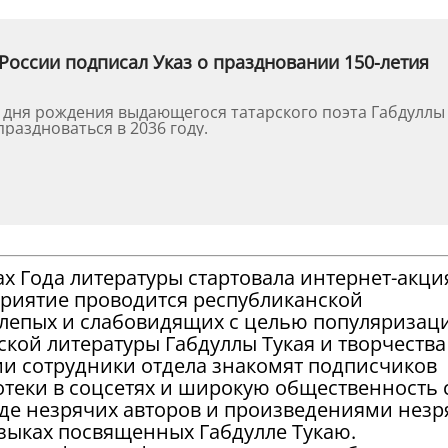
России подписал Указ о праздновании 150-летия
о дня рождения выдающегося татарского поэта Габдуллы
праздноваться в 2036 году.
ках Года литературы стартовала интернет-акци
приятие проводится республиканской
слепых и слабовидящих с целью популяризац
рской литературы Габдуллы Тукая и творчества
ии сотрудники отдела знакомят подписчиков
теки в соцсетях и широкую общественность 
де незрячих авторов и произведениями незр
языках посвященных Габдулле Тукаю.