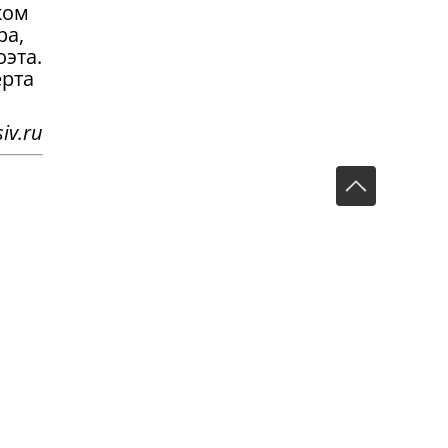
ком
ра,
эта.
ерта
iv.ru