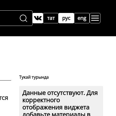
тат
рус
eng
Тукай турында
Данные отсутствуют. Для
тся
корректного
отображения виджета
добавьте материалы в