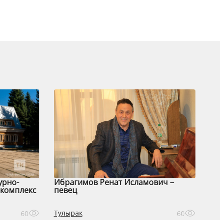
урно-
Ибрагимов Ренат Исламович –
комплекс
певец
Тулырак
60
60