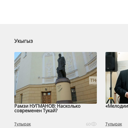
Укыгыз
Рамзи НУГМАНОВ: Насколько
«Мелодии 
современен Тукай?
Тулырак
Тулырак
60