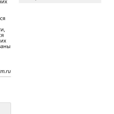
чих
ся
и,
ся
 их
ваны
rm.ru