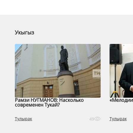
Укыгыз
Рамзи НУГМАНОВ: Насколько
«Мелодии 
современен Тукай?
Тулырак
Тулырак
49