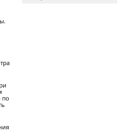
ы.
стра
ари
м
 по
ть
ния