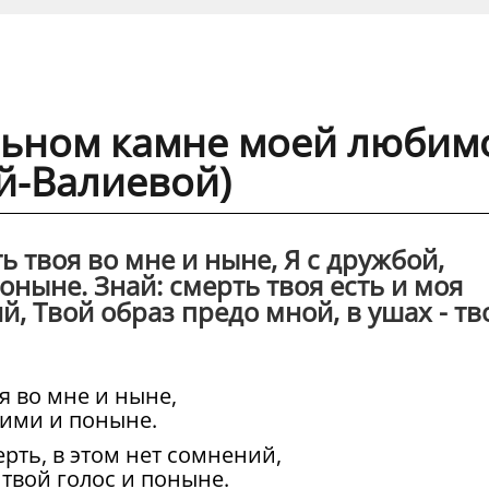
льном камне моей любим
ой-Валиевой)
ть твоя во мне и ныне, Я с дружбой,
ныне. Знай: смерть твоя есть и моя
й, Твой образ предо мной, в ушах - тв
оя во мне и ныне,
оими и поныне.
ерть, в этом нет сомнений,
 твой голос и поныне.