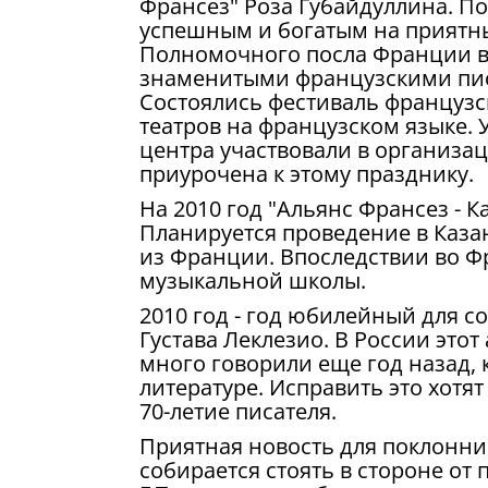
Франсез" Роза Губайдуллина. По 
успешным и богатым на приятны
Полномочного посла Франции в Р
знаменитыми французскими писа
Состоялись фестиваль французс
театров на французском языке.
центра участвовали в организац
приурочена к этому празднику.
На 2010 год "Альянс Франсез - 
Планируется проведение в Каза
из Франции. Впоследствии во Фр
музыкальной школы.
2010 год - год юбилейный для 
Густава Леклезио. В России этот
много говорили еще год назад,
литературе. Исправить это хотят
70-летие писателя.
Приятная новость для поклонни
собирается стоять в стороне от