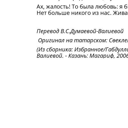
Ах, жалость! То была любовь: я б
Нет больше никого из нас. Жив
Перевод В.С.Думаевой-Валиевой
Оригинал на татарском: Сөекл
(Из сборника: Избранное/Габдулл
Валиевой. - Казань: Магариф, 2006.
любимой»
– стихотворение цикла
течение года (15 марта 1906 год
«Эльгасрельджадид». Остальные п
ль не горемычный?», «Неужели так
стихотворных обращений остаё
Сам Тукай не объединял стихотв
публиковавшиеся среди других с
объединены одной темой и одним
отзвуком любовной драмы, котор
одной – «Надпись на могильном 
без внимания и, хотя Тукай все 