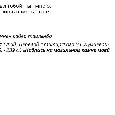
ыл тобой, ты - мною.
а лишь память ныне.
емнең кабер ташында
а Тукай; Перевод с татарского В.С.Думаевой-
 - 239 с.)
«Надпись на могильном камне моей
 из шести любовных газелей, публиковавшихс
а – 15 марта 1907 года) в журнале
ять: "После расставания", «О, эта любовь!», 
 и сгину?», «Когда б не ты!». Адресат
тся неизвестным.
орения в циклы. Между тем, эти 6 газелей,
тихотворений на другие темы, несомненно
 адресатом и являются, по всей видимости,
ую поэт пережил в Уральске. Все газели, кром
камне моей любимой» – остались при публикац
их включил в первые же свои сборники, никто