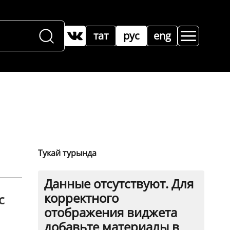
тат
рус
eng
Тукай турында
Данные отсутствуют. Для
корректного
с
отображения виджета
добавьте материалы в