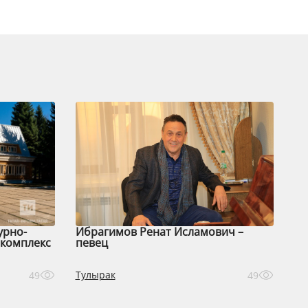
урно-
Ибрагимов Ренат Исламович –
комплекс
певец
Тулырак
49
49