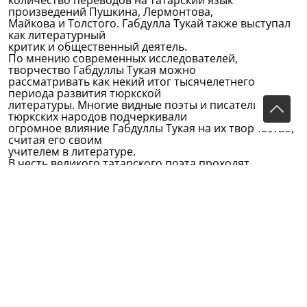
количество переводов на татарский язык
произведений Пушкина, Лермонтова,
Майкова и Толстого. Габдулла Тукай также выступал
как литературный
критик и общественный деятель.
По мнению современных исследователей,
творчество Габдуллы Тукая можно
рассматривать как некий итог тысячелетнего
периода развития тюркской
литературы. Многие видные поэты и писатели
тюркских народов подчеркивали
огромное влияние Габдуллы Тукая на их творчество,
считая его своим
учителем в литературе.
В честь великого татарского поэта проходят
юбилейные мероприятия в
Татарстане, по России в целом, и за рубежом. На
торжественных
мероприятиях, которые состоялись 25-27 апреля
2011, приняла участие член
Общественной Палаты Республики Татарстан Альфия
Мирхайдарова. В первый
день в национально-культурном центре «Казань»
состоялась встреча
активистов татарских общественных организаций
регионов Российской
Федерации и стран зарубежья с Президентом