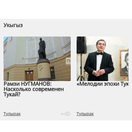
Укыгыз
Рамзи НУГМАНОВ:
«Мелодии эпохи Тука
Насколько современен
Тукай?
Тулырак
Тулырак
46