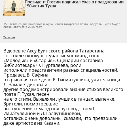
Президент России подписал Указ о праздновании
150-летия Тукая
150-летие со дня рождения выдающегося татарского поэта Габдуллы Тукая будет
праздноваться в 2036 году.
Тулырак
В деревне Аксу Буинского района Татарстана
состоялся конкурс с участием команд снох
«Молодые» и «Старые». Сценарии составила
библиотекарь Ф. Нургалеева, роли
исполняли представители разных специальностей.
Продавец В. Сафина,
открывшая свое дело Р. Гисматуллина, учительница
Л. Замалетдинова и
другие продемонстрировали знания стихов великого
поэта Г. Тукая, песен
на его стихи. Выявляли лучших в танцах, выпечке.
Зрители, посмотревшие
выступление команд под руководством Г.
Идиатуллиной и Л. Галяутдиновой,
остались очень довольны, сказали, что превзошли
даже артистов из Казани.