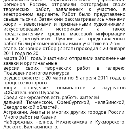
регионов России, отправили
фотографии своих
творческих работ, заявленных к участию,
в
электронном варианте. Работ было представлено
свыше тысячи.
Затем они рассматривались членами
жюри –
известными и признанными художниками,
искусствоведами, историками,
а так
ж
е
представителями средств массовой информации
нашей республики. Л
учшие из представленных
работ были рекомендованы ими к участию во 2-
ом
этапе. Основной отбор (2 этап) проходил с 20 января
2011 года по 20
марта 2011 года. Участники отправили заполненные
заявки и оригинальные
версии своих творческих работ в галерею.
Подведение итогов конкурса
осуществляется с 20 марта по 5 апреля 2011 года, в
процессе которого
жюри определяет номинантов и лауреатов
«Обаятельного Шурале».
Среди конкурсантов есть работы жителей
дальней Тюменской, Оренбургской, Челябинской,
Свердловской областей,
Астрахани, Анапы и многих других городов России.
Много работ из Казани,
Набережных Челнов, Нижнекамска и Кукморского,
Арского, Балтасинского,