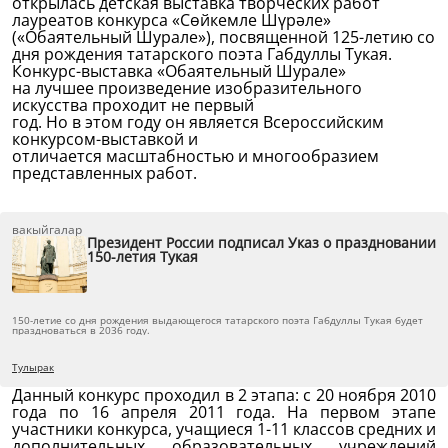
открылась детская выставка
творческих работ
лауреатов конкурса
«
Сөйкемле Шүрәле»
(
«Обаятельный Шурале»), посвященной 125-летию со
дня рождения татарского поэта Габдуллы Тукая.
Конкурс-выставка «
Обаятельный Шурале
»
на лучшее произведение изобразительного
искусства проходит не первый
год. Но в этом году он является Всероссийским
конкурсом-выставкой и
отличается масштабностью и многообразием
представленных работ.
вакыйгалар
Президент России подписал Указ о праздновании
150-летия Тукая
150-летие со дня рождения выдающегося татарского поэта Габдуллы Тукая будет
праздноваться в 2036 году.
Тулырак
Данный конкурс проходил в 2 этапа: с
20 ноября 2010
года по 16 апреля 2011 года
. На первом этапе
участники конкурса,
учащиеся 1-11 классов средних и
дополнительных образовательных учреждений