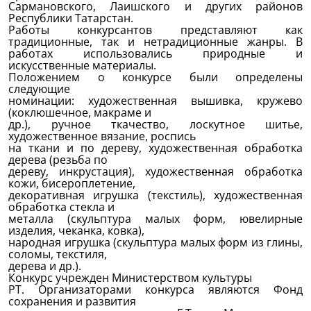
Сармановского, Лаишского и других районов
Республики Татарстан.
Работы конкурсантов представля
ют
как
традиционные, так и нетрадиционные жанры. В
работах использовались природные и
искусственные материалы.
Положением о конкурсе были определены
следую
щ
ие
номинации: художественная вышивка, кружево
(коклюшечное, макраме и
др.), ручное ткачество, лоскутное шитье,
художественное вязание, роспись
на ткани и по дереву, художественная обработка
дерева (резьба по
дереву, инкрустация), художественная обработка
кожи, бисероплетение,
декоративная игрушка (текстиль), художественная
обработка стекла и
металла (скульптура малых форм, ювелирные
изделия, чеканка, ковка),
народная игрушка (скульптура малых форм из глины,
соломы, текстиля,
дерева и др.).
Конкурс учрежден Министерством культуры
РТ. Организаторами конкурса являются Фонд
сохранения и развития