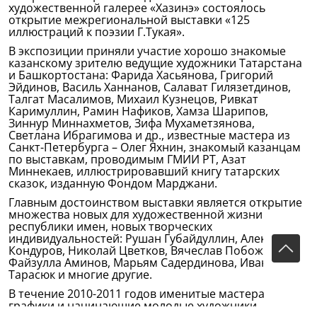
художественной галерее «Хазинэ» состоялось
открытие межрегиональной выставки «125
иллюстраций к поэзии Г.Тукая».
В экспозиции приняли участие хорошо знакомые
казанскому зрителю ведущие художники Татарстана
и Башкортостана: Фарида Хасьянова, Григорий
Эйдинов, Василь Ханнанов, Салават Гилязетдинов,
Талгат Масалимов, Михаил Кузнецов, Ривкат
Каримуллин, Рамин Нафиков, Хамза Шарипов,
Зиннур Миннахметов, Зифа Мухаметзянова,
Светлана Ибрагимова и др., известные мастера из
Санкт-Петербурга – Олег Яхнин, знакомый казанцам
по выставкам, проводимым ГМИИ РТ, Азат
Миннекаев, иллюстрировавший книгу татарских
сказок, изданную Фондом Марджани.
Главным достоинством выставки является открытие
множества новых для художественной жизни
республики имен, новых творческих
индивидуальностей: Рушан Губайдуллин, Александр
Кондуров, Николай Цветков, Вячеслав Побоженский,
Файзулла Аминов, Марьям Садердинова, Иван
Тарасюк и многие другие.
В течение 2010-2011 годов именитые мастера
графики и начинающие молодые художники