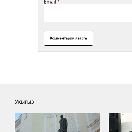
Email
*
Комментарий язарга
Укыгыз