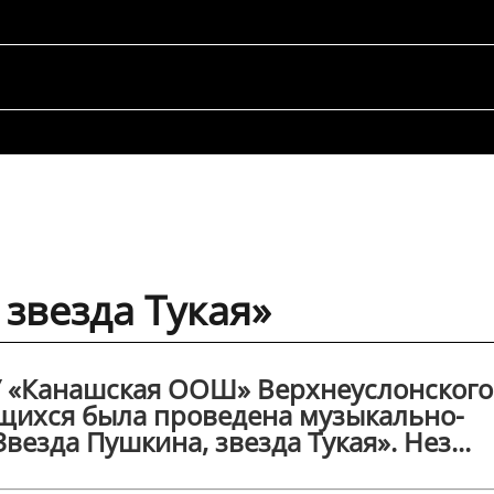
 звезда Тукая»
У «Канашская ООШ» Верхнеуслонского
ащихся была проведена музыкально-
езда Пушкина, звезда Тукая». Нез...