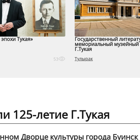
эпохи Тукая»
Государственный литерат
мемориальный музейный 
Г.Тукая
Тулырак
53
и 125-летие Г.Тукая
онном Дворце культуры города Буинск