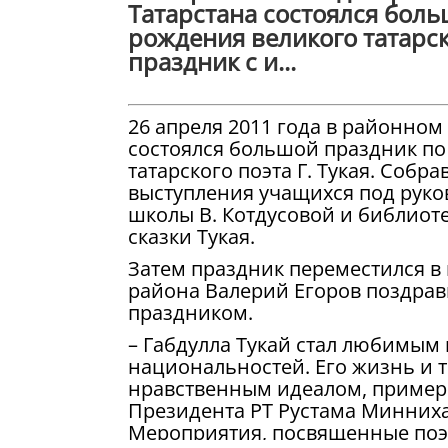
Татарстана состоялся боль
рождения великого татарск
праздник с и...
26 апреля 2011 года в районном
состоялся большой праздник по
татарского поэта Г. Тукая. Соб
выступления учащихся под руко
школы В. Котдусовой и библиот
сказки Тукая.
Затем праздник переместился в
района Валерий
Егоров поздрав
праздником.
– Габдулла Тукай стал любимым
национальностей. Его жизнь и 
нравственным идеалом, примеро
Президента РТ Рустама Минниха
Мероприятия, посвященные поэту