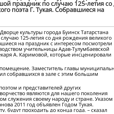
шой праздник по случаю 125-летия со
ого поэта Г. Тукая. Собравшиеся на
 Дворце культуры города Буинск Татарстана
 случаю 125-летия со дня рождения великого
равшиеся на праздник с интересом посмотрели
водством учительницы Адав-Тулумбаевской
екаря А. Каримовой, которые инсценировали
 помещение. Заместитель главы муниципаль
ил собравшихся в зале с этим большим
 поэтом и представителей
других
творчество являются для нашего поколения
м служения своему народу и стране. Указом
нова 2011 год объявлен Годом Тукая.
, будут проходить до конца года, – сказал