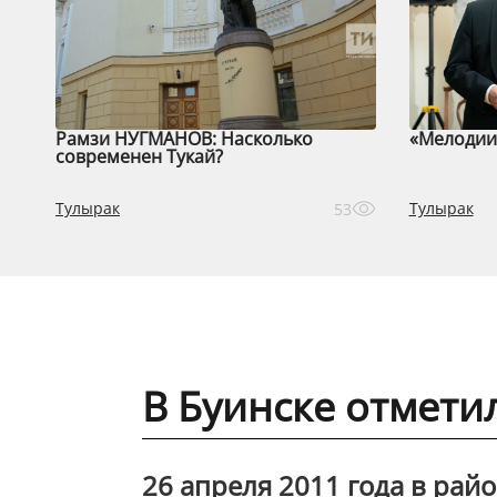
Рамзи НУГМАНОВ: Насколько
«Мелодии 
современен Тукай?
Тулырак
Тулырак
53
В Буинске отметил
26 апреля 2011 года в рай