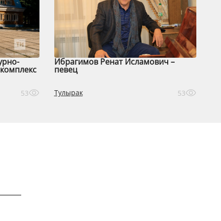
урно-
Ибрагимов Ренат Исламович –
комплекс
певец
Тулырак
53
53