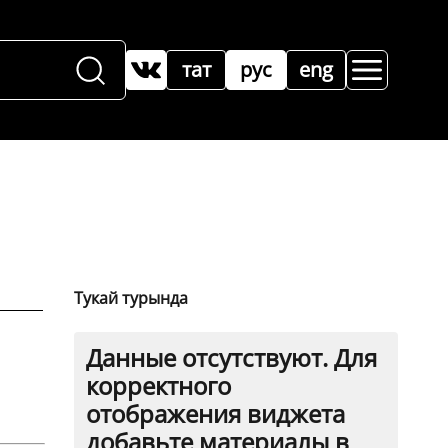
тат
рус
eng
Тукай турында
Данные отсутствуют. Для
корректного
отображения виджета
добавьте материалы в