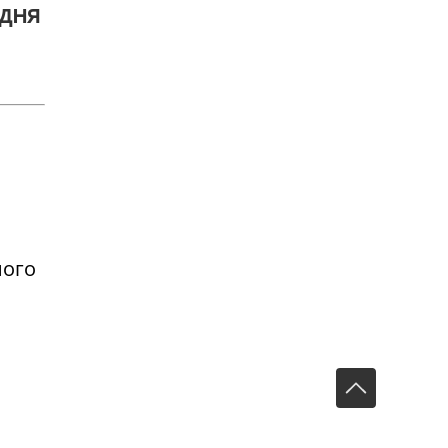
 дня
ного