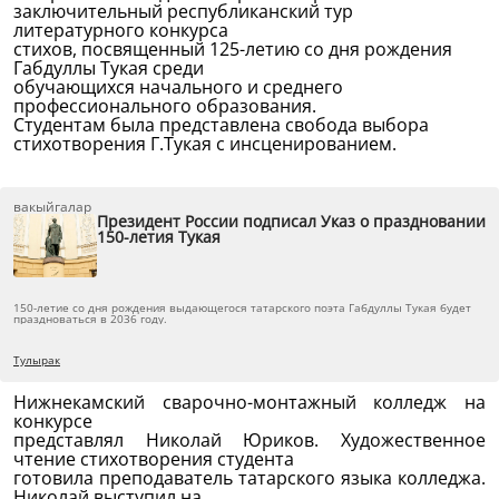
заключительный республиканский тур
литературного конкурса
стихов, посвященный 125-летию со дня рождения
Габдуллы Тукая среди
обучающихся начального и среднего
профессионального образования.
Студентам была представлена свобода выбора
стихотворения
Г.Тукая с инсценированием.
вакыйгалар
Президент России подписал Указ о праздновании
150-летия Тукая
150-летие со дня рождения выдающегося татарского поэта Габдуллы Тукая будет
праздноваться в 2036 году.
Тулырак
Нижнекамский сварочно-монтажный колледж на
конкурсе
представлял Николай Юриков. Художественное
чтение стихотворения студента
готовила преподаватель татарского языка колледжа.
Николай выступил на