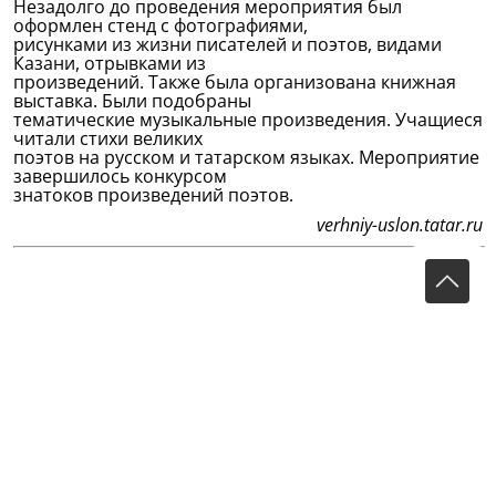
Незадолго до проведения мероприятия был
оформлен стенд с фотографиями,
рисунками из жизни писателей и поэтов, видами
Казани, отрывками из
произведений. Также была организована книжная
выставка. Были подобраны
тематические музыкальные произведения. Учащиеся
читали стихи великих
поэтов на русском и татарском языках. Мероприятие
завершилось конкурсом
знатоков произведений поэтов.
verhniy-uslon.tatar.ru
В Буинске отметили 125-летие Г.Тукая
26 апреля 2011 года в районном Дворце
культуры города Буинск Татарстана состоялся
большой праздник по случаю 125-летия со дня