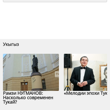
Укыгыз
Рамзи НУГМАНОВ:
«Мелодии эпохи Тука
Насколько современен
Тукай?