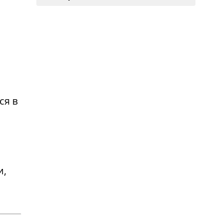
ся в
и,