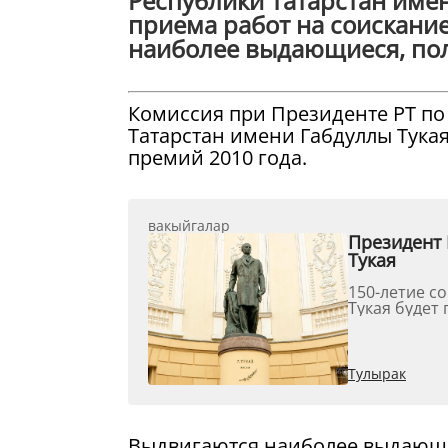
Республики Татарстан имен
приема работ на соискани
наиболее выдающиеся, полу
Комиссия при Президенте РТ п
Татарстан имени Габдуллы Тукая
премий 2010 года.
вакыйгалар
Президент 
Тукая
150-летие с
Тукая будет 
Тулырак
Выдвигаются наиболее выдающи