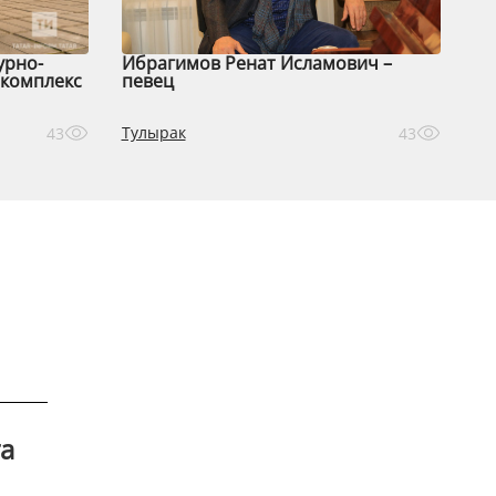
урно-
Ибрагимов Ренат Исламович –
комплекс
певец
Тулырак
43
43
та