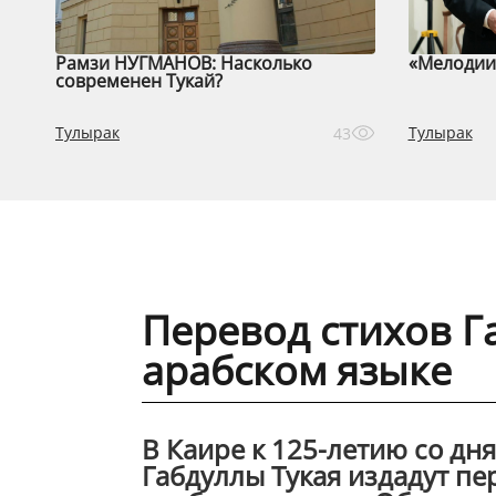
Рамзи НУГМАНОВ: Насколько
«Мелодии 
современен Тукай?
Тулырак
Тулырак
43
Перевод стихов Г
арабском языке
В Каире к 125-летию со дн
Габдуллы Тукая издадут пе