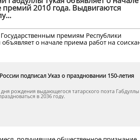
и Габдуллы Тукая объявляет о начале
е премий 2010 года. Выдвигаются
...
о Государственным премиям Республики
 объявляет о начале приема работ на соиска
России подписал Указ о праздновании 150-летия
о дня рождения выдающегося татарского поэта Габдуллы
праздноваться в 2036 году.
еся, получившие общественное признание,