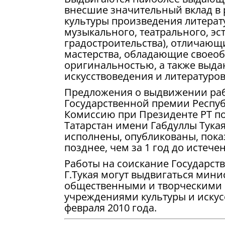
внесшие значительный вклад в 
культуры произведения литерату
музыкального, театрального, эс
градостроительства), отличаю
мастерства, обладающие своеоб
оригинальностью, а также выда
искусствоведения и литературо
Предложения о выдвижении раб
Государственной премии Респуб
Комиссию при Президенте РТ п
Татарстан имени Габдуллы Тукая
исполнены, опубликованы, пока
позднее, чем за 1 год до истече
Работы на соискание Государст
Г.Тукая могут выдвигаться мин
общественными и творческими
учреждениями культуры и иску
февраля 2010 года.