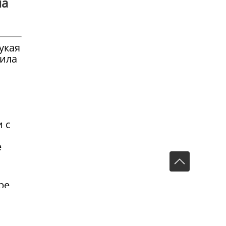
на
укая
щила
 с
е
ре,
и