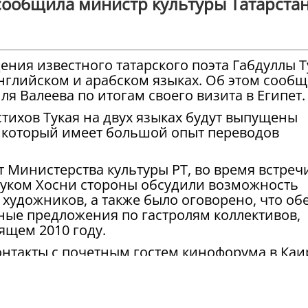
 сообщила министр культуры Татарста
дения известного татарского поэта Габдуллы Т
английском и арабском языках. Об этом сооб
ля Валеева по итогам своего визита в Египет.
тихов Тукая на двух языках будут выпущены
 который имеет большой опыт переводов
Министерства культуры РТ, во время встречи
руком Хосни стороны обсудили возможность
художников, а также было оговорено, что об
ные предложения по гастролям коллективов,
ящем 2010 году.
онтакты с почетным гостем кинофорума в Каи
 кинофестиваля в Дели Сандипом Марвахом.
ать индийских кинематографистов почетным
свою очередь, Сандип Марвах выступил с