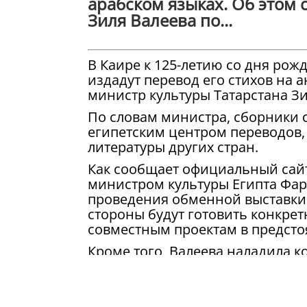
арабском языках. Об этом
Зиля Валеева по...
В Каире к 125-летию со дня рож
издадут перевод его стихов на 
министр культуры Татарстана Зи
По словам министра, сборники с
египетским центром переводов,
литературы других стран.
Как сообщает официальный сайт 
министром культуры Египта Фа
проведения обменной выставки 
стороны будут готовить конкрет
совместным проектам в предсто
Кроме того, Валеева наладила к
председателем международного
Вице-премьер предложила сдел
гостями «Золотого минбара». В 