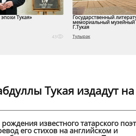
эпохи Тукая»
Государственный литерат
мемориальный музейный 
Г.Тукая
Тулырак
43
абдуллы Тукая издадут на
я рождения известного татарского поэ
ревод его стихов на английском и