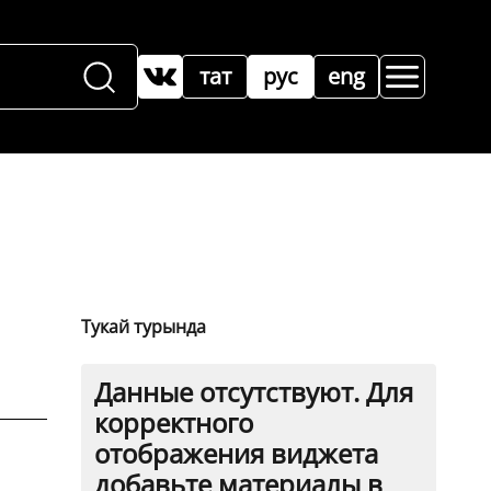
тат
рус
eng
Тукай турында
Данные отсутствуют. Для
корректного
отображения виджета
добавьте материалы в