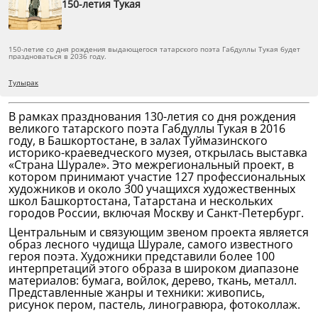
150-летия Тукая
150-летие со дня рождения выдающегося татарского поэта Габдуллы Тукая будет
праздноваться в 2036 году.
Тулырак
В рамках празднования 130-летия со дня рождения
великого татарского поэта Габдуллы Тукая в 2016
году, в Башкортостане, в залах Туймазинского
историко-краеведческого музея, открылась выставка
«Страна Шурале». Это межрегиональный проект, в
котором принимают участие 127 профессиональных
художников и около 300 учащихся художественных
школ Башкортостана, Татарстана и нескольких
городов России, включая Москву и Санкт-Петербург.
Центральным и связующим звеном проекта является
образ лесного чудища Шурале, самого известного
героя поэта. Художники представили более 100
интерпретаций этого образа в широком диапазоне
материалов: бумага, войлок, дерево, ткань, металл.
Представленные жанры и техники: живопись,
рисунок пером, пастель, линогравюра, фотоколлаж.