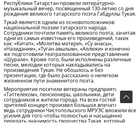
Республики Татарстан провели литературно-
музыкальный вечер, посвященный 130-летию со дня
рождения великого татарского поэта Габдуллы Тукая.
Тукай является одним из основоположников
национальной поэзии татарского народа.
Сотрудники почтили память великого поэта, зачитав
одни из самых известных его произведений, таких
как: «Китап», «Молитва матери», «Су анасы»,
«Назидание», «Туган авылым», «Аллюки» и конечно
же подготовили театрализованное представление
«Шурале». Кроме того, были исполнены различные
песни, мелодии которых накладывались на
произведения Тукая. Не обошлось и без
презентации, где было рассказано о нелегком
жизненном пути знаменитого поэта.
Мероприятие посетили ветераны предприятия
«Таттелеком», пенсионеры, школьники, дети
сотрудников и жители города. На всех гостей и
зрителей концерт произвел большое впечатление,
ведь сотрудники Чистопольского МРУЭС вложили все
усилия для того чтобы полностью и насыщенно
передать значимость творчества Тукая, который
навсегда останется в наших сердцах, сердцах
татарского народа.