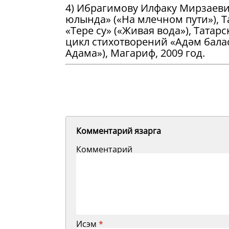
4) Ибрагимову Илфаку Мирзаевич
юлында» («На млечном пути»), Т
«Тере су» («Живая вода»), Татар
цикл стихотворений «Адәм бала
Адама»), Магариф, 2009 год.
Комментарий язарга
Комментарий
Исэм
*