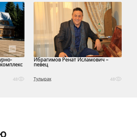
урно-
Ибрагимов Ренат Исламович –
комплекс
певец
Тулырак
48
48
аю