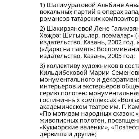
1) Шагимуратовой Альбине Анв
вокальных партий в операх запа
романсов татарских композиторо
2) Шакирзяновой Лене Галимзян
Хөҗрә: Шигырьләр, поэмалар» («
издательство, Казань, 2002 год
(«Дарю на память: Воспоминани
издательство, Казань, 2005 год;
3) коллективу художников в сос
Кильдибековой Марии Семеновн
монументального и декоративно
интерьеров и экстерьеров общес
серию полотен: монументальная
гостиничных комплексах «Волга»
академическом театре им. Г. Ка
«По мотивам народных сказок: «
живописных полотен, посвященн
«Кукморские валенки», «Поэтес
дервиш» и другие;