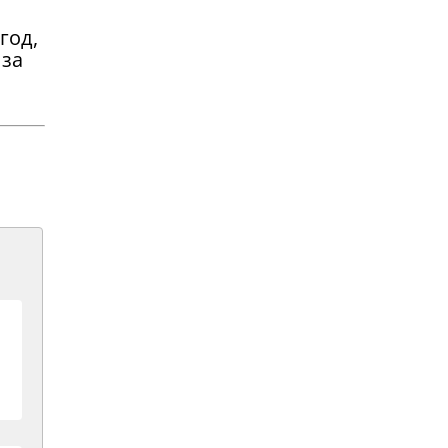
год,
 за