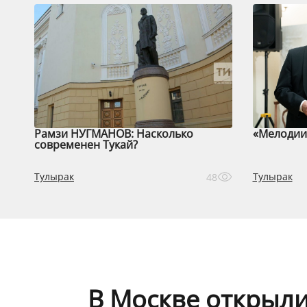
Рамзи НУГМАНОВ: Насколько
«Мелодии 
современен Тукай?
Тулырак
Тулырак
48
В Москве открыли