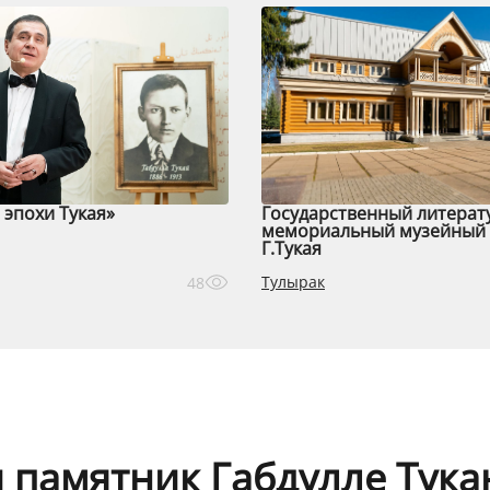
эпохи Тукая»
Государственный литерат
мемориальный музейный 
Г.Тукая
Тулырак
48
 памятник Габдулле Тук