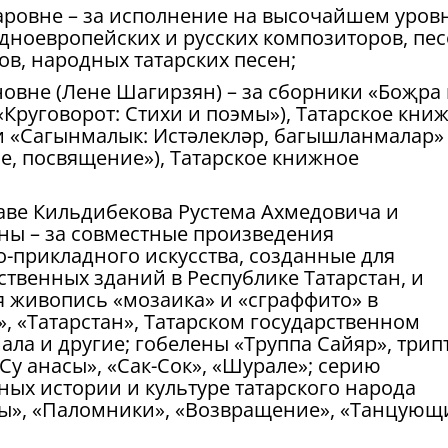
аровне – за исполнение на высочайшем уров
дноевропейских и русских композиторов, пес
в, народных татарских песен;
овне (Лене Шагирзян) – за сборники «Боҗра 
Круговорот: Стихи и поэмы»), Татарское кни
, и «Сагынмалык: Истәлекләр, багышланмалар»
е, посвящение»), Татарское книжное
таве Кильдибекова Рустема Ахмедовича и
ы – за совместные произведения
-прикладного искусства, созданные для
твенных зданий в Республике Татарстан, и
 живопись «мозаика» и «сграффито» в
, «Татарстан», Татарском государственном
мала и другие; гобелены «Труппа Сайяр», трип
Су анасы», «Сак-Сок», «Шурале»; серию
ых истории и культуре татарского народа
сы», «Паломники», «Возвращение», «Танцующ