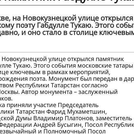
кве, на Новокузнецкой улице открылся
ому поэту Габдулле Тукаю. Этого собы
авно, и оно стало в столице ключевы
на Новокузнецкой улице открылся памятник
улле Тукаю. Этого события московские татары
лице ключевым в рамках мероприятий,
рождения поэта. Монумент был передан в да
твом Республики Татарстан согласно
осквы. Автор монумента – заслуженный
ков.
а приняли участие Председатель
блики Татарстан Фарид Мухаметшин,
дской Думы Владимир Платонов, заместитель
Федерации Андрей Бусыгин, Посол Республи
резвычайный и Полномочный Посол