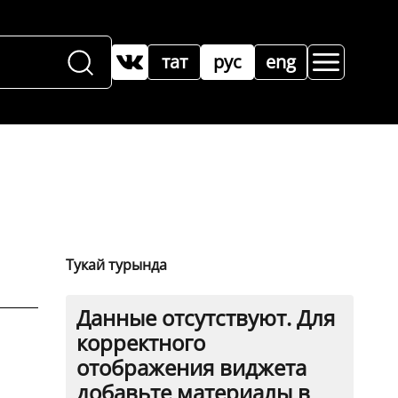
тат
рус
eng
Тукай турында
Данные отсутствуют. Для
корректного
отображения виджета
добавьте материалы в