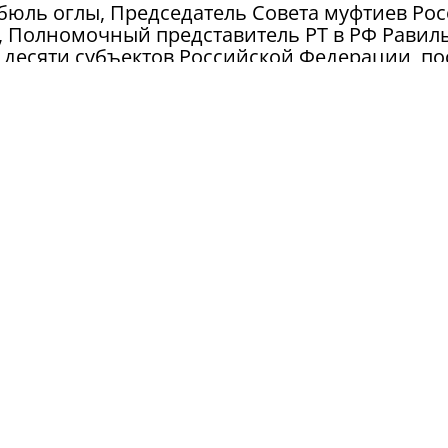
юль оглы, Председатель Совета муфтиев Ро
 Полномочный представитель РТ в РФ Равил
 десяти субъектов Российской Федерации, п
е десяти стран, другие официальные лица. И,
тар Москвы, собравшихся в этот день в район
ому событию.