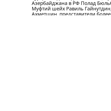
Азербайджана в РФ Полад Бюльб
Муфтий шейх Равиль Гайнутдин,
Ахметшин, представители более
и представители посольств боле
конечно же, несколько сотен та
Замоскворечье по столь памятн