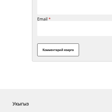
Email
*
Комментарий язарга
Укыгыз