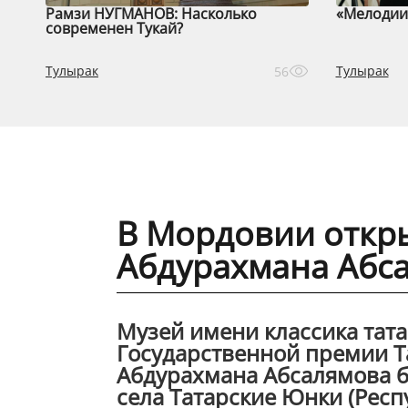
Рамзи НУГМАНОВ: Насколько
«Мелодии 
современен Тукай?
Тулырак
Тулырак
56
В Мордовии откр
Абдурахмана Абс
Музей имени классика тата
Государственной премии Т
Абдурахмана Абсалямова б
села Татарские Юнки (Респу