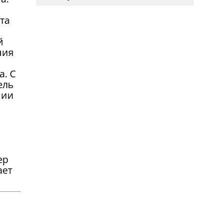
та
й
ния
а. С
ель
нии
ер
ает