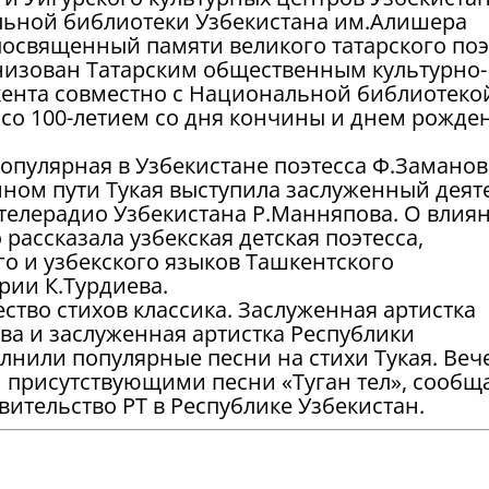
льной библиотеки Узбекистана им.Алишера
посвященный памяти великого татарского поэ
анизован Татарским общественным культурно-
ента совместно с Национальной библиотеко
 со 100-летием со дня кончины и днем рожде
популярная в Узбекистане поэтесса Ф.Заманов
нном пути Тукая выступила заслуженный деят
стелерадио Узбекистана Р.Манняпова. О влия
 рассказала узбекская детская поэтесса,
о и узбекского языков Ташкентского
рии К.Турдиева.
ство стихов классика. Заслуженная артистка
ва и заслуженная артистка Республики
лнили популярные песни на стихи Тукая. Веч
присутствующими песни «Туган тел», сообщ
ительство РТ в Республике Узбекистан.