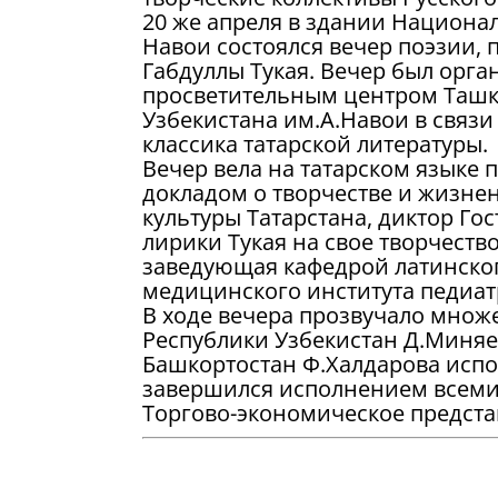
20 же апреля в здании Национа
Навои состоялся вечер поэзии, 
Габдуллы Тукая. Вечер был орг
просветительным центром Ташк
Узбекистана им.А.Навои в связи
классика татарской литературы.
Вечер вела на татарском языке 
докладом о творчестве и жизне
культуры Татарстана, диктор Го
лирики Тукая на свое творчество
заведующая кафедрой латинског
медицинского института педиат
В ходе вечера прозвучало множе
Республики Узбекистан Д.Миняе
Башкортостан Ф.Халдарова испо
завершился исполнением всеми 
Торгово-экономическое представ