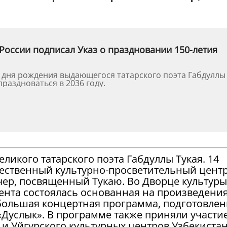
России подписал Указ о праздновании 150-летия
о дня рождения выдающегося татарского поэта Габдуллы
праздноваться в 2036 году.
ликого татарского поэта Габдуллы Тукая. 14
щественный культурно-просветительный цент
чер, посвященный Тукаю. Во Дворце культуры
нта состоялась основанная на произведени
 большая концертная программа, подготовле
Дуслык». В программе также приняли участи
 и Уйгурского культурных центров Узбекистан