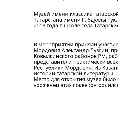
Музей имени классика татарско
Татарстана имени Габдуллы Тук
2013 года в школе села Татарск
В мероприятии приняли участи
Мордовия Александр Лузгин, пр
Ковылкинского районов РМ, раб
представители практически всех
Республики Мордовия. Из Казан
истории татарской литературы Т
Место для открытия музея было
уроженец этих краев (он родилс
района РМ), а село Татарские 
Чумариной-Абсалямовой.
Альбина Абсалямова передала в
жизнью и творчеством писателя, 
рукопись романа «Грянет гром» 