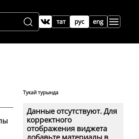
тат
рус
eng
Тукай турында
Данные отсутствуют. Для
корректного
лы
отображения виджета
добавьте материалы в