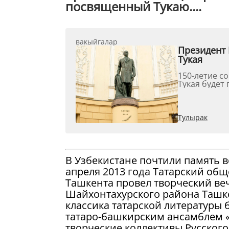
посвященный Тукаю....
вакыйгалар
Президент 
Тукая
150-летие с
Тукая будет 
Тулырак
В Узбекистане почтили память ве
апреля 2013 года Татарский об
Ташкента провел творческий ве
Шайхонтахурского района Ташке
классика татарской литературы
татаро-башкирским ансамблем «
творческие коллективы Русского