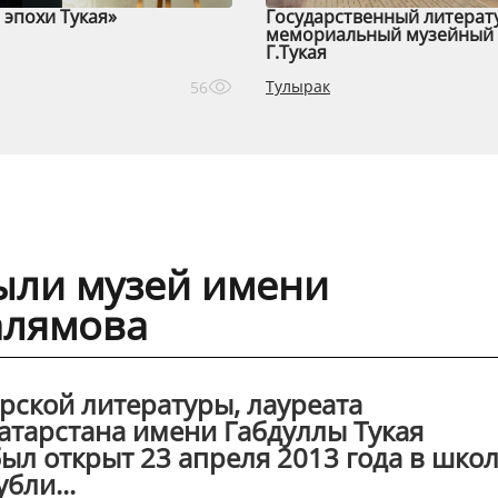
эпохи Тукая»
Государственный литерат
мемориальный музейный 
Г.Тукая
Тулырак
56
ыли музей имени
алямова
рской литературы, лауреата
атарстана имени Габдуллы Тукая
ыл открыт 23 апреля 2013 года в шко
бли...