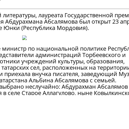
й литературы, лауреата Государственной пре
ая Абдурахмана Абсалямова был открыт 23 ап
ие Юнки (Республика Мордовия).
е министр по национальной политике Респуб
едставители администраций Торбеевского и
отники учреждений культуры, образования,
 татарских сел, расположенных на территори
и приехала внучка писателя, заведующий Му
атарстана Альбина Абсалямова с семьей.
 выбрано неслучайно: Абдурахман Абсалямов 
я в селе Старое Аллагулово, ныне Ковылкинск
Юнки - родина его супруги Магины Измайловн
 дар музею подлинные вещи, связанные с
в частности, его очки, полевую тетрадь,
с пометками автора, действие которого