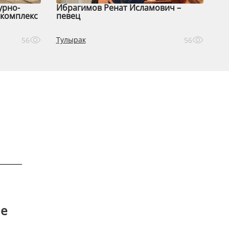
урно-
Ибрагимов Ренат Исламович –
комплекс
певец
Тулырак
56
56
ле