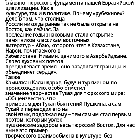
славяно-тюркского фундамента нашей Евразийской
цивилизации. Как в
культуре, так и в политике. Почему «рубежное»?
Дело в том, что столица
России никогда ранее так не была открыта на
Восток, как сейчас. За
последние годы знаковыми стали открытие
памятников классикам восточных
литератур – Абаю, которого чтят в Казахстане,
Навои, почитаемого в
Узбекистане, Низами, ценимого в Азербайджане.
Слово духовных поэтов
преодолевает время - оно раздвигает границы и
объединяет сердца».
Также
Камилжан Каландаров, будучи туркменом по
происхождению, особо отметил
значение творчества Тукая для тюркского мира:
«Общеизвестно, что
примером для Тукая был гений Пушкина, а сам
Тукай и переводил его на
свой язык, подражал ему – тем самым стал первым
поэтом, который увлёк
пушкинским задором весь тюркский Восток. Для нас
ныне это пример
творческого взаимообмена в культуре, без