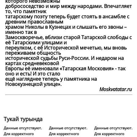
которого невозможны
добрососедство и мир между народами. Впечатляет
то, что памятник
татарскому поэту теперь будет стоять в ансамбле с
древним православным
храмом Николы в Кузнецах и слышать его звоны –
именно так в
Замоскворечье, вблизи старой Татарской слободы с
её Татарскими улицами и
переулком, с её Исторической мечетью, мы вновь
переживаем общность
исторической судьбы Руси-России. И недаром на
картах средневековой
Европы её именовали «Татарская Московия» - так
оно и есть! И это стало
ещё нагляднее теперь у памятника на
Новокузнецкой улице».
Moskvatatar.ru
Тукай турында
Данные отсутствуют.
Данные отсутствуют.
Данные отсутствуют.
Для корректного
Для корректного
Для корректного