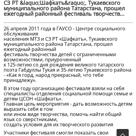
СЗ РТ &laquo;Шафкатъ&raquo;, Тукаевского
муниципального района Татарстана, прошел
ежегодный районный фестиваль творчеств...
26 апреля 2011 года в ГАУСО - Центре социального
обслуживания
населения МТЗ и СЗ РТ «Шафкатъ», Тукаевского
муниципального района Татарстана,
прошел
ежегодный
районный
фестиваль творчества детей с ограниченными
возможностями, приуроченный
к 125-летию со дня рождения великого татарского
поэта Габдуллы
Тукая и 35-летию Тукаевского района
- «Как я горд, народ прекрасный, что тебе
принадлежу».
В этом году организацию
фестиваля взяли на себя
специалисты отделения социальной помощи семье и
детям ЦСОН «Шафкатъ».
Главная цель мероприятия - дать возможность детям
выразить себя в том
или ином виде творчества, помочь найти общий
язык со сверстниками,
создать условия для их творческого развития.
Участники фестиваля смогли показать свои