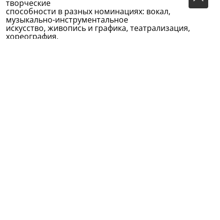
творческие
способности в разных номинациях: вокал,
музыкально-инструментальное
искусство, живопись и графика, театрализация,
хореография,
художественное слово.
Всего, в праздничном мероприятии, приняли
участие 42 ребенка.
Самая юная участница Хабирова Камилла
Рубиновна(6 лет), очень
трогательно исполнила стихотворение Габдуллы
Тукая «Шаян песи».
В холле центра была организована выставка детских
работ декоративно–прикладного искусства.
Творческие возможности
детей Тукаевского района
поистине
не ограничены: биокерамика и выпиливание
лобзиком из фанеры, изделия из
бересты, вязаные салфетки, плетение из ткани и
лоскутные панно,
картонные и мягкие игрушки,
рисунки, аппликации,
оригами, художественная роспись, лоскутная
пластика это далеко не все, что радовало и
восхищало участников
и гостей фестиваля.
Так же в
рамках фестиваля прошел шахматно-шашечный