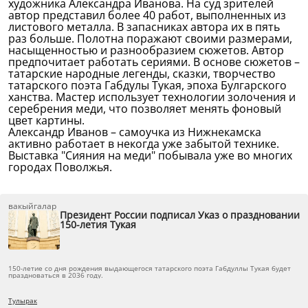
художника Александра Иванова. На суд зрителей
автор представил более 40 работ, выполненных из
листового металла. В запасниках автора их в пять
раз больше. Полотна поражают своими размерами,
насыщенностью и разнообразием сюжетов. Автор
предпочитает работать сериями. В основе сюжетов –
татарские народные легенды, сказки, творчество
татарского поэта Габдулы Тукая, эпоха Булгарского
ханства. Мастер использует технологии золочения и
серебрения меди, что позволяет менять фоновый
цвет картины.
Александр Иванов – самоучка из Нижнекамска
активно работает в некогда уже забытой технике.
Выставка "Сияния на меди" побывала уже во многих
городах Поволжья.
вакыйгалар
Президент России подписал Указ о праздновании
150-летия Тукая
150-летие со дня рождения выдающегося татарского поэта Габдуллы Тукая будет
праздноваться в 2036 году.
Тулырак