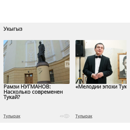
Укыгыз
Рамзи НУГМАНОВ:
«Мелодии эпохи Тука
Насколько современен
Тукай?
Тулырак
Тулырак
49