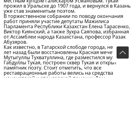
местным купцом Галискаром Усмановым. Тукай
прожил в Уральске до 1907 года, и вернулся в Казань
уже став знаменитым поэтом.
В торжественном собрании по поводу окончания
работ приняли участие депутаты Мажилиса
Парламента Республики Казахстан Елена Тарасенко,
Виктор Киянский, а также Зухра Саяпова, избранная
от Ассамблеи народа Казахстана, профессор Разак
Абузяров.
Как известно, в Татарской слободе города, несколько
лет назад были восстановлены Красная мечеть, дом
Мутыгуллы Тухватуллина, где разместился музей
Габдуллы Тукая, построен сквер Тукая и открыт
памятник поэту. Стоит отметить, что все
реставрационные работы велись на средства
меценатской и спонсорской помощи. Дом
Галиаскара Усманова ныне является жилым, здесь
была проведена не только реставрация фасада
здания, но и ремонт крыши.
“Мы знаем, что судьба Тукая была очень трагичной,
он терпел голод, нужду и лишения, погиб от тяжелой
болезни. Но в этом доме, среди своей родни, он
сполна пережил добрые моменты счастливого
детства. На отремонтированном фасаде дома была
установлена мемориальная доска с указанием, что
этот дом принадлежал купцу Галиаскару Усманову и
что с 1895 по 1900 годы здесь жил Габдулла Тукай”, –