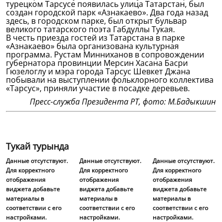
турецком Тарсусе появилась улица Татарстан, был
создан городской парк «Азнакаево». Два года назад
здесь, в городском парке, был открыт бульвар
великого татарского поэта Габдуллы Тукая.
В честь приезда гостей из Татарстана в парке
«Азнакаево» была организована культурная
программа. Рустам Минниханов в сопровождении
губернатора провинции Мерсин Хасана Басри
Гюзелоглу и мэра города Тарсус Шевкет Джана
побывали на выступлении фольклорного коллектива
«Тарсус», приняли участие в посадке деревьев.
Пресс-служба Президента РТ, фото: М.Бадыкшин
Тукай турында
Данные отсутствуют.
Данные отсутствуют.
Данные отсутствуют.
Для корректного
Для корректного
Для корректного
отображения
отображения
отображения
виджета добавьте
виджета добавьте
виджета добавьте
материалы в
материалы в
материалы в
соответствии с его
соответствии с его
соответствии с его
настройками.
настройками.
настройками.