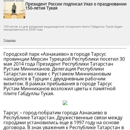
вакыйгалар
Президент России подписал Указ о праздновании
150-летия Тукая
150-летие со дня рождения выдающегося татарского поэта Габдуллы Тукая будет
праздноваться в 2036 году.
Тулырак
Городской парк «Азнакаево» в городе Тарсус
провинции Мерсин Турецкой Республики посетил 30
мая 2014 года Президент Республики Татарстан
Рустам Минниханов. Делегация Республики
Татарстан во главе с Рустамом Миннихановым
находился в Турции с двухдневным рабочим
визитом. В рамках пребывания в городе Тарсус
Рустам Минниханов возложил цветы к памятной
плите Габдуллы Тукая.
Тарсус – город-побратим города Азнакаево в
Республике Татарстан. Дружественные связи между
городами установились еще в 1997 году на основе
договора. В знак уважения к Республике Татарстан в