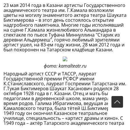
23 мая 2014 года в Казани артисты Государственного
академического театра им. Г.Камала возложили
цветы на могилу знаменитого актера театра Шауката
Биктимерова – в этот день состоялось открытие
надгробного памятника. Многие годы исполнявший
на сцене Г.Камала жизнелюбивого Альмандара в
спектакле по пьесе Туфана Миннуллина "Старик из
деревни Альдермеш", горячо любимый зрителями
артист ушел, на 83-ем году жизни, 28 мая 2012 года и
был похоронен на Татарском кладбище Казани.
фото: kamalteatr.ru
Народный артист СССР и ТАССР, лауреат
Государственной премии РСФСР имени
К.Станиславского, лауреат Госпремии Татарстана им.
Г.Тукая Биктимеров Шаукат Хасанович родился 28
октября 1928 года в г. Казани. Отец и мать были
педагогами в деревенской школе, мама умерла во
время родов. Галима Ибрагимова, ведущая актриса
Камаловского театра, была тётей Ш.Биктимерова. В
1949 году он окончил Казанское театральное
училище, специальность – «артист драмы и кино». С
1949 года – актёр Татарского академического театра
им. Г.Камала. Принял творческую эстафету таких