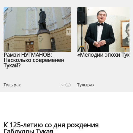
Рамзи НУГМАНОВ:
«Мелодии эпохи Тука
Насколько современен
Тукай?
Тулырак
Тулырак
57
К 125-летию со дня рождения
Габдуллы Тукая