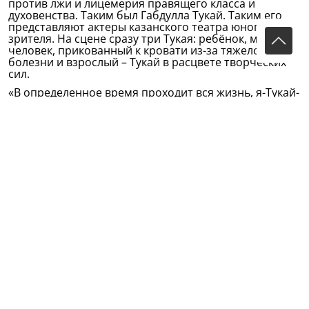
против лжи и лицемерия правящего класса и
духовенства. Таким был Габдулла Тукай. Таким его
представляют актеры казанского театра юного
зрителя. На сцене сразу три Тукая: ребёнок, молодой
человек, прикованный к кровати из-за тяжелой
болезни и взрослый – Тукай в расцвете творческих
сил.
«В определенное время проходит вся жизнь, я-Тукай-
поэт пишу стихи, и все это как бы иллюстрируется.
Для меня этот образ дался нелегким образом,
потому что Тукая мы не видели. Пришлось читать
много материалов», - рассказывает заслуженный
артист Республики Татарстан Фанис Калимуллин.
В Казани был сенной базар, его Тукай не любил.
Когда-то в детстве его, оставшегося без родителей,
пытались на базаре продать дальние родственники.
По мысли создателей спектакля – именно на базаре
мальчику являются образы его будущих
произведений.
«Мы сделали спектакль как бы такого клипового
сознания, чтобы молодые люди увидели и поняли
его творчество, жизнь, его беззаветную любовь,
предательство, смерть», - объясняет режиссер Ренат
Аюпов.