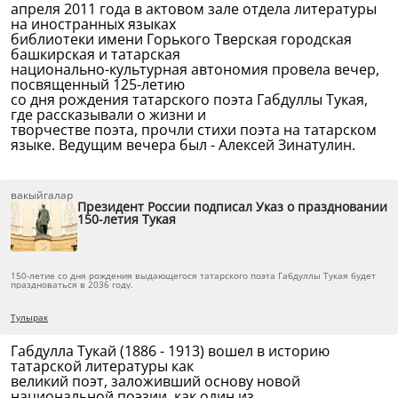
апреля 2011 года в актовом зале отдела литературы
на иностранных языках
библиотеки имени Горького Тверская городская
башкирская и татарская
национально-культурная автономия провела вечер,
посвященный 125-летию
со дня рождения татарского поэта Габдуллы Тукая,
где рассказывали о жизни и
творчестве поэта, прочли стихи поэта на татарском
языке. Ведущим вечера был - Алексей Зинатулин.
вакыйгалар
Президент России подписал Указ о праздновании
150-летия Тукая
150-летие со дня рождения выдающегося татарского поэта Габдуллы Тукая будет
праздноваться в 2036 году.
Тулырак
Габдулла Тукай (1886 - 1913) вошел в историю
татарской литературы как
великий поэт, заложивший основу новой
национальной поэзии, как один из