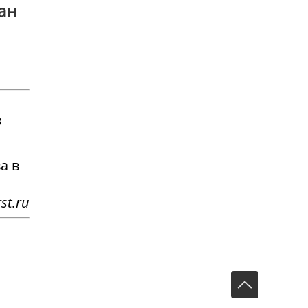
ан
в
а в
st.ru