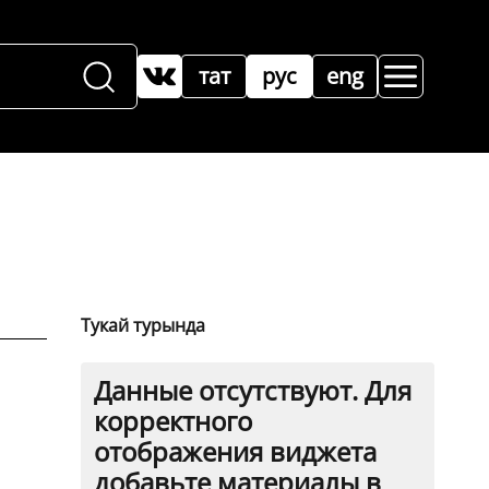
тат
рус
eng
Тукай турында
Данные отсутствуют. Для
корректного
отображения виджета
добавьте материалы в