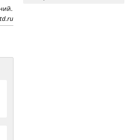
ний.
td.ru