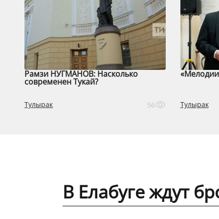
Рамзи НУГМАНОВ: Насколько
«Мелодии 
современен Тукай?
Тулырак
Тулырак
56
В Елабуге ждут бр