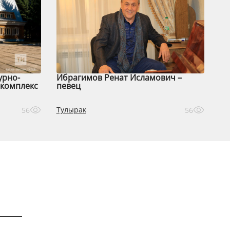
урно-
Ибрагимов Ренат Исламович –
комплекс
певец
Тулырак
56
56