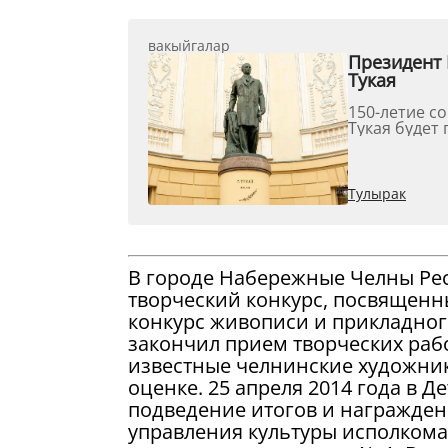
вакыйгалар
Президент 
Тукая
150-летие с
Тукая будет 
Тулырак
В городе Набережные Челны Ре
творческий конкурс, посвященны
конкурс живописи и прикладного
закончил прием творческих рабо
известные челнинские художник
оценке. 25 апреля 2014 года в Д
подведение итогов и награжден
управления культуры исполком