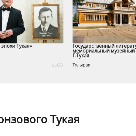
эпохи Тукая»
Государственный литерат
мемориальный музейный 
Г.Тукая
Тулырак
56
онзового Тукая