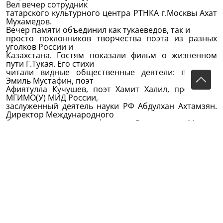
Вел вечер сотрудник
татарского культурного центра РТНКА г.Москвы Ахат
Мухамедов.
Вечер памяти объединил как тукаеведов, так и
просто поклонников творчества поэта из разных
уголков России и
Казахстана. Гостям показали фильм о жизненном
пути Г.Тукая. Его стихи
читали видные общественные деятели: писатель
Эмиль Мустафин, поэт
Афиятулла Кучушев, поэт Хамит Халил, профессор
МГИМО(У) МИД России,
заслуженный деятель науки РФ Абдулхан Ахтамзян.
Директор Международного
благотворительного фонда «Родничок» Мансур
Хакимов передал в фонд
библиотеки книги разной тематики.
Музыкальную часть вечера открыл народный
артист Башкортостана Ишмурат Ильбаков. В
исполнении нижегородского певца
Рашида Науметова прозвучали татарские песни.
Кульминационным аккордом
вечера стала песня в исполнении народной артистки
СССР Людмилы Лядовой
на стихотворение Г.Тукая «Любовь».
«Меня тронуло
стихотворение