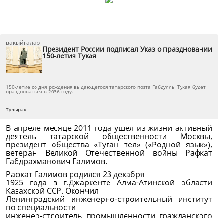
вакыйгалар
Президент России подписал Указ о праздновании
150-летия Тукая
150-летие со дня рождения выдающегося татарского поэта Габдуллы Тукая будет
праздноваться в 2036 году.
Тулырак
В апреле месяце 2011 года ушел из жизни активный
деятель татарской общественности Москвы,
президент общества «Туган тел» («Родной язык»),
ветеран Великой Отечественной войны Рафкат
Габдрахманович Галимов.
Рафкат Галимов родился 23 декабря
1925 года в г.Джаркенте Алма-Атинской области
Казахской ССР. Окончил
Ленинградский инженерно-строительный институт
по специальности
инженер-строитель промышленности гражданского