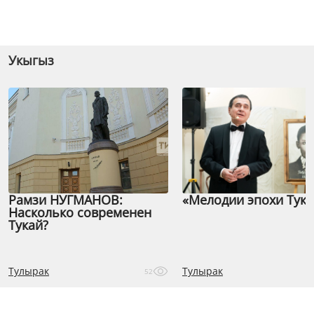
Укыгыз
Рамзи НУГМАНОВ:
«Мелодии эпохи Тука
Насколько современен
Тукай?
Тулырак
Тулырак
52