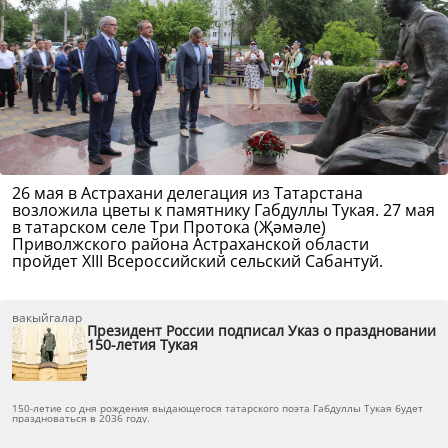
26 мая в Астрахани делегация из Татарстана
возложила цветы к памятнику Габдуллы Тукая. 27 мая
в татарском селе Три Протока (Җәмәле)
Приволжского района Астраханской области
пройдет XIII Всероссийский сельский Сабантуй.
вакыйгалар
Президент России подписал Указ о праздновании
150-летия Тукая
150-летие со дня рождения выдающегося татарского поэта Габдуллы Тукая будет
праздноваться в 2036 году.