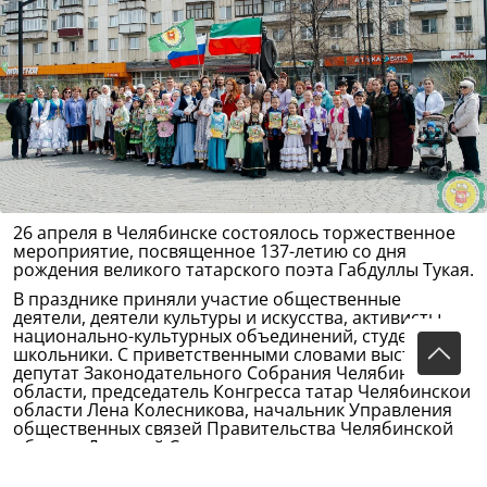
26 апреля в Челябинске состоялось торжественное
мероприятие, посвященное 137-летию со дня
рождения великого татарского поэта Габдуллы Тукая.
В празднике приняли участие общественные
деятели, деятели культуры и искусства, активисты
национально-культурных объединений, студенты и
школьники. С приветственными словами выступили
депутат Законодательного Собрания Челябинской
области, председатель Конгресса татар Челябинской
области Лена Колесникова, начальник Управления
общественных связей Правительства Челябинской
области Дмитрий Семенов, депутат
Металлургического района Рашид Гарипов и член
Общественной палаты Челябинской области, член