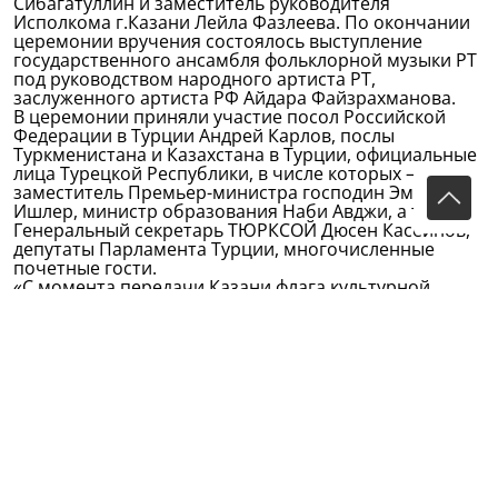
Сибагатуллин и заместитель руководителя
Исполкома г.Казани Лейла Фазлеева. По окончании
церемонии вручения состоялось выступление
государственного ансамбля фольклорной музыки РТ
под руководством народного артиста РТ,
заслуженного артиста РФ Айдара Файзрахманова.
В церемонии приняли участие посол Российской
Федерации в Турции Андрей Карлов, послы
Туркменистана и Казахстана в Турции, официальные
лица Турецкой Республики, в числе которых –
заместитель Премьер-министра господин Эмруллах
Ишлер, министр образования Наби Авджи, а также
Генеральный секретарь ТЮРКСОЙ Дюсен Касеинов,
депутаты Парламента Турции, многочисленные
почетные гости.
«С момента передачи Казани флага культурной
столицы мира наш город официально получил этот
почетный статус. Это был по-настоящему
праздничный и трогательный момент», - рассказала
Лейла Фазлеева о событиях, которые проходили в
Эскишехире вчера поздним вечером.
По словам Л.Фазлеевой, символ столицы тюркского
мира прибудет в Казань уже сегодня.
Распоряжением Кабинета Министров РТ утвержден
план основных мероприятий программы «Казань –
культурная столица тюркского мира 2014 года». В
программе мероприятий – выставочный проект