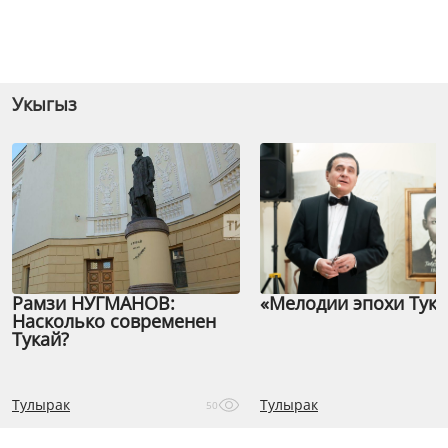
Укыгыз
Рамзи НУГМАНОВ:
«Мелодии эпохи Тука
Насколько современен
Тукай?
Тулырак
Тулырак
50