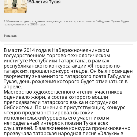
150-летия Тукая
150-летие со дня рождения выдающегося татарского поэта Габдуллы Тукая будет
праздноваться в 2036 году.
Тулырак
В марте 2014 года в Набережночелнинском
государственном торгово-технологическом
институте Республики Татарстана, в рамках
республиканского конкурса-акции «Я говорю по-
татарски», прошел конкурс чтецов. Он был посвящен
творчеству знаменитого татарского поэта Габдуллы
Тукая, день рождения которого будет отмечаться в
апреле.
Мастерство художественного чтения участников
оценивало жюри, в состав которого вошли
преподаватели татарского языка и сотрудники
библиотеки. По мнению присутствующих, конкурс
чтецов продемонстрировал высокий
исполнительский уровень его участников и
неподдельный интерес к поэзии Тукая всех
слушателей. В заключение конкурса проникновенно
прозвучала татарская народная песня «Эллуки» в