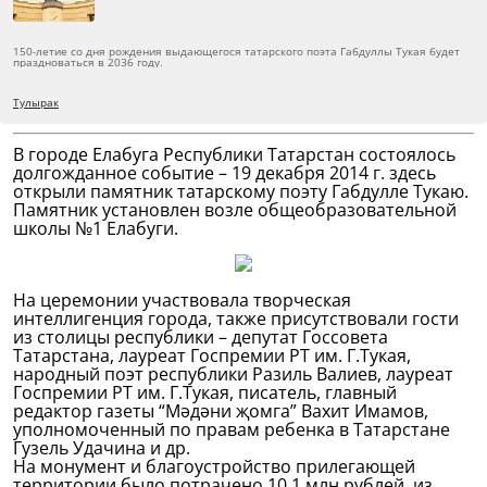
150-летие со дня рождения выдающегося татарского поэта Габдуллы Тукая будет
праздноваться в 2036 году.
Тулырак
В городе Елабуга Республики Татарстан состоялось
долгожданное событие – 19 декабря 2014 г. здесь
открыли памятник татарскому поэту Габдулле Тукаю.
Памятник установлен возле общеобразовательной
школы №1 Елабуги.
На церемонии участвовала творческая
интеллигенция города, также присутствовали гости
из столицы республики – депутат Госсовета
Татарстана, лауреат Госпремии РТ им. Г.Тукая,
народный поэт республики Разиль Валиев, лауреат
Госпремии РТ им. Г.Тукая, писатель, главный
редактор газеты “Мәдәни җомга” Вахит Имамов,
уполномоченный по правам ребенка в Татарстане
Гузель Удачина и др.
На монумент и благоустройство прилегающей
территории было потрачено 10,1 млн рублей, из