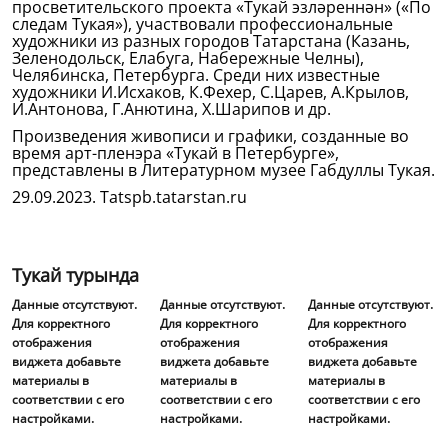
просветительского проекта «Тукай эзләреннән» («По
следам Тукая»), участвовали профессиональные
художники из разных городов Татарстана (Казань,
Зеленодольск, Елабуга, Набережные Челны),
Челябинска, Петербурга. Среди них известные
художники И.Исхаков, К.Фехер, С.Царев, А.Крылов,
И.Антонова, Г.Анютина, Х.Шарипов и др.
Произведения живописи и графики, созданные во
время арт-пленэра «Тукай в Петербурге»,
представлены в Литературном музее Габдуллы Тукая.
29.09.2023. Tatspb.tatarstan.ru
Тукай турында
Данные отсутствуют.
Данные отсутствуют.
Данные отсутствуют.
Для корректного
Для корректного
Для корректного
отображения
отображения
отображения
виджета добавьте
виджета добавьте
виджета добавьте
материалы в
материалы в
материалы в
соответствии с его
соответствии с его
соответствии с его
настройками.
настройками.
настройками.