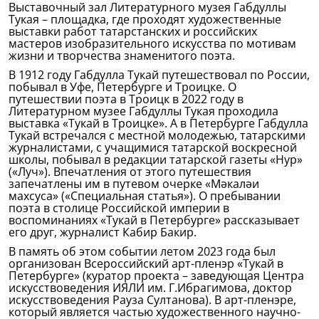
Выставочный зал Литературного музея Габдуллы
Тукая – площадка, где проходят художественные
выставки работ татарстанских и российских
мастеров изобразительного искусства по мотивам
жизни и творчества знаменитого поэта.
В 1912 году Габдулла Тукай путешествовал по России,
побывал в Уфе, Петербурге и Троицке. О
путешествии поэта в Троицк в 2022 году в
Литературном музее Габдуллы Тукая проходила
выставка «Тукай в Троицке». А в Петербурге Габдулла
Тукай встречался с местной молодежью, татарскими
журналистами, с учащимися татарской воскресной
школы, побывал в редакции татарской газеты «Нур»
(«Луч»). Впечатления от этого путешествия
запечатлены им в путевом очерке «Мәкаләи
махсуса» («Специальная статья»). О пребывании
поэта в столице Российской империи в
воспоминаниях «Тукай в Петербурге» рассказывает
его друг, журналист Кабир Бакир.
В память об этом событии летом 2023 года был
организован Всероссийский арт-пленэр «Тукай в
Петербурге» (куратор проекта – заведующая Центра
искусствоведения ИЯЛИ им. Г.Ибрагимова, доктор
искусствоведения Рауза Султанова). В арт-пленэре,
который является частью художественного научно-