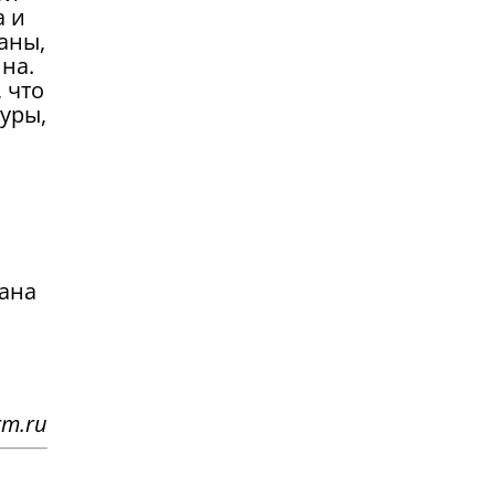
а и
аны,
ина.
 что
туры,
бана
rm.ru