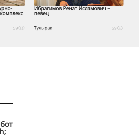
урно-
Ибрагимов Ренат Исламович –
комплекс
певец
Тулырак
59
59
абот
h;