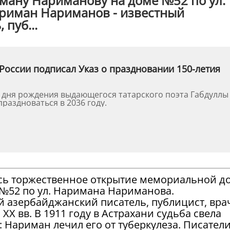
ану Нариманову на доме №52 по ул.
риман Нариманов - известный
пуб...
России подписал Указ о праздновании 150-летия
о дня рождения выдающегося татарского поэта Габдуллы
праздноваться в 2036 году.
лось торжественное открытие мемориальной д
№52 по ул. Наримана Нариманова.
 азербайджанский писатель, публицист, вра
 XX вв. В 1911 году в Астрахани судьба свела
 Нариман лечил его от туберкулеза. Писател