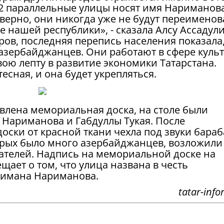
о 2 параллельные улицы носят имя Нариманов
Наверно, они никогда уже не будут переименов
ие нашей республики», - сказала Алсу Ассадул
ов, последняя перепись населения показала,
. азербайджанцев. Они работают в сфере куль
вою лепту в развитие экономики Татарстана.
сная, и она будет укрепляться.
овлена мемориальная доска, на столе были
Нариманова и Габдуллы Тукая. После
оски от красной ткани чехла под звуки бара
орых было много азербайджанцев, возложили
сателей. Надпись на мемориальной доске на
щает о том, что улица названа в честь
римана Нариманова.
tatar-info