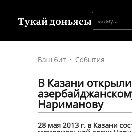
Тукай доньясы
Баш бит
События
В Казани открыл
азербайджанском
Нариманову
28 мая 2013 г. в Казани с