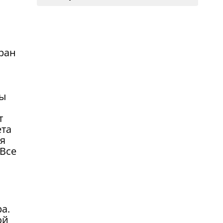
ран
ры
т
ета
я
 Все
а.
ой