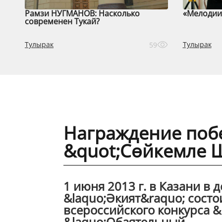
Рамзи НУГМАНОВ: Насколько
«Мелодии 
современен Тукай?
Тулырак
Тулырак
59
Награждение поб
&quot;Сөйкемле 
1 июня 2013 г. в Казани в 
&laquo;Әкият&raquo; состо
всероссийского конкурса 
&laquo;Обаятельный...