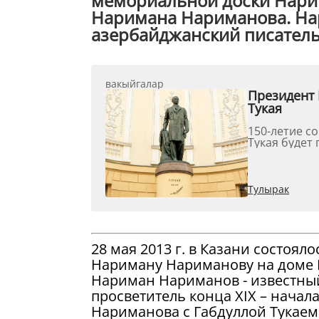
мемориальной доски Нарим
Наримана Нариманова. На
азербайджанский писатель, 
вакыйгалар
Президент 
Тукая
150-летие с
Тукая будет 
Тулырак
28 мая 2013 г. в Казани состоя
Нариману Нариманову на доме 
Нариман Нариманов - известный
просветитель конца XIX – начала
Нариманова с Габдуллой Тукаем: