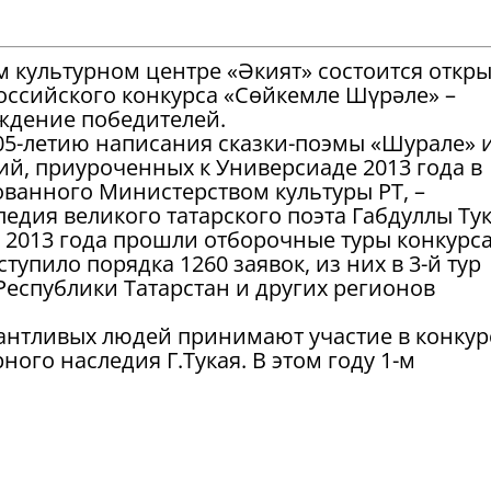
ом культурном центре «Әкият» состоится откр
оссийского конкурса «Сөйкемле Шүрәле» –
ждение победителей.
105-летию написания сказки-поэмы «Шурале» 
ий, приуроченных к Универсиаде 2013 года в
ованного Министерством культуры РТ, –
едия великого татарского поэта Габдуллы Тук
я 2013 года прошли отборочные туры конкурса
упило порядка 1260 заявок, из них в 3-й тур
Республики Татарстан и других регионов
антливых людей принимают участие в конкур
ого наследия Г.Тукая. В этом году 1-м
альнего зарубежья стала работа «Су анасы»
ермания), выполненная в технике «Дигитал-а
конкурса ждет увлекательная программа с
 мастер-классы и памятные призы, сообщает