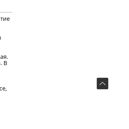
ытие
и
ая.
. В
се,
рт»