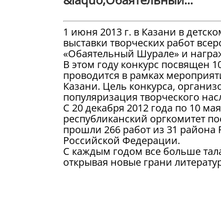
1 июня 2013 г. в Казани в детск
выставки творческих работ всер
«Обаятельный Шурале» и награ
В этом году конкурс посвящен 
проводится в рамках мероприят
Казани. Цель конкурса, организ
популяризация творческого насл
С 20 декабря 2012 года по 10 ма
республиканский оргкомитет пост
прошли 266 работ из 31 района 
Российской Федерации.
С каждым годом все больше тал
открывая новые грани литературн
участником конкурса из стран д
Джулии Герасимовой (Берлин, Г
на графическом планшете.
70 лауреатов и 18 дипломантов 
героями произведений Г.Тукая,