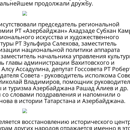
 дальнейшем продолжали дружбу.
исутствовали председатель региональной
омии РТ «Азербайджан» Ахадзаде Субхан Кам
сионального искусства и художественного
туры РТ Зульфира Салехова, заместитель
лизации национальной политики аппарата
 заместитель начальника управления культу
ель главы администрации Вахитовского и
Алсу Ассадулина, депутат Госсовета РТ Робер
дателя Совета - руководитель исполкома Сов
 Николай Владимиров, помощник руководител
ы и туризма Азербайджана Рашад Алиев и др.
 со словами поздравления и напомнили о
ова в истории Татарстана и Азербайджана.
ляется восстановлению исторического центр
урам других народов отражается именно в эт