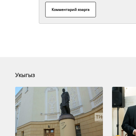
Комментарий язарга
Укыгыз