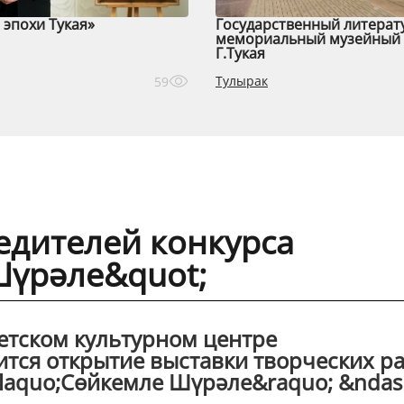
эпохи Тукая»
Государственный литерат
мемориальный музейный 
Г.Тукая
Тулырак
59
едителей конкурса
Шүрәле&quot;
детском культурном центре
ится открытие выставки творческих р
&laquo;Сөйкемле Шүрәле&raquo; &ndas