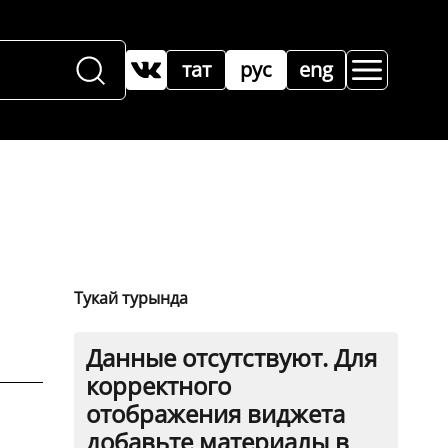
тат
рус
eng
Тукай турында
Данные отсутствуют. Для
корректного
отображения виджета
добавьте материалы в