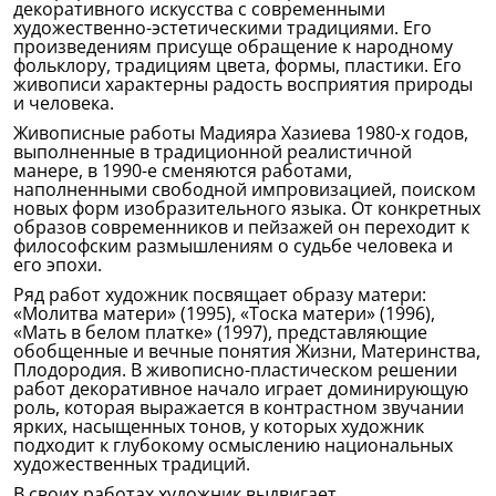
декоративного искусства с современными
художественно-эстетическими традициями. Его
произведениям присуще обращение к народному
фольклору, традициям цвета, формы, пластики. Его
живописи характерны радость восприятия природы
и человека.
Живописные работы Мадияра Хазиева 1980-х годов,
выполненные в традиционной реалистичной
манере, в 1990-е сменяются работами,
наполненными свободной импровизацией, поиском
новых форм изобразительного языка. От конкретных
образов современников и пейзажей он переходит к
философским размышлениям о судьбе человека и
его эпохи.
Ряд работ художник посвящает образу матери:
«Молитва матери» (1995), «Тоска матери» (1996),
«Мать в белом платке» (1997), представляющие
обобщенные и вечные понятия Жизни, Материнства,
Плодородия. В живописно-пластическом решении
работ декоративное начало играет доминирующую
роль, которая выражается в контрастном звучании
ярких, насыщенных тонов, у которых художник
подходит к глубокому осмыслению национальных
художественных традиций.
В своих работах художник выдвигает