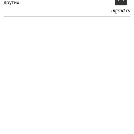
других.
ulgrad.ru
Тукай дөньясы (Мир Тукая) • сайт «Габдулла Тукай» •
gabdullatukay.ru
Главный редактор сетевого издания «Тукай дөньясы»
(Мир Тукая):
Гадельшина Лилия Адгамовна
Адрес редакции:
420066, Российская Федерация,
Республика Татарстан, г. Казань, ул. Декабристов, д. 2