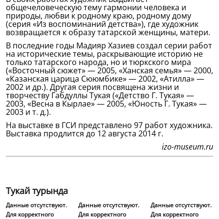
общечеловеческую тему гармонии человека и
природы, любви к родному краю, родному дому
(серия «Из воспоминаний детства»), где художник
возвращается к образу татарской женщины, матери.
В последние годы Мадияр Хазиев создал серии работ
на исторические темы, раскрывающие историю не
только татарского народа, но и тюркского мира
(«Восточный сюжет» — 2005, «Ханская семья» — 2000,
«Казанская царица Сююмбике» — 2002, «Атилла» —
2002 и др.). Другая серия посвящена жизни и
творчеству Габдуллы Тукая («Детство Г. Тукая» —
2003, «Весна в Кырлае» — 2005, «Юность Г. Тукая» —
2003 и т. д.).
На выставке в ГСИ представлено 97 работ художника.
Выставка продлится до 12 августа 2014 г.
izo-museum.ru
Тукай турында
Данные отсутствуют.
Данные отсутствуют.
Данные отсутствуют.
Для корректного
Для корректного
Для корректного