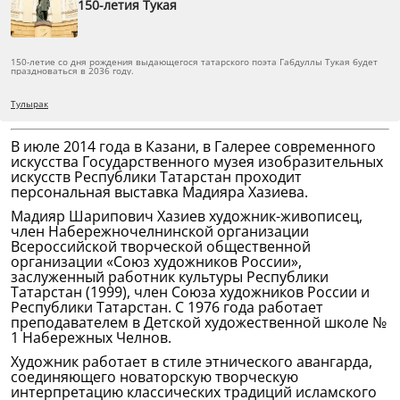
150-летия Тукая
150-летие со дня рождения выдающегося татарского поэта Габдуллы Тукая будет
праздноваться в 2036 году.
Тулырак
В июле 2014 года в Казани, в Галерее современного
искусства Государственного музея изобразительных
искусств Республики Татарстан проходит
персональная выставка Мадияра Хазиева.
Мадияр Шарипович Хазиев художник-живописец,
член Набережночелнинской организации
Всероссийской творческой общественной
организации «Союз художников России»,
заслуженный работник культуры Республики
Татарстан (1999), член Союза художников России и
Республики Татарстан. С 1976 года работает
преподавателем в Детской художественной школе №
1 Набережных Челнов.
Художник работает в стиле этнического авангарда,
соединяющего новаторскую творческую
интерпретацию классических традиций исламского