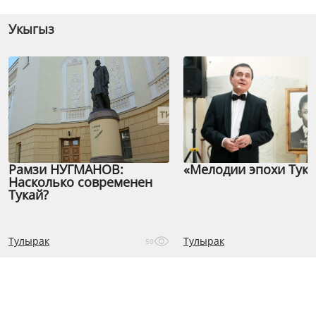
Укыгыз
Рамзи НУГМАНОВ:
«Мелодии эпохи Тука
Насколько современен
Тукай?
Тулырак
Тулырак
50