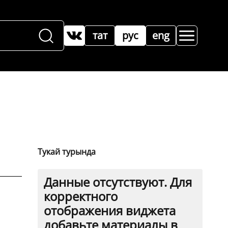
тат
рус
eng
Тукай турында
Данные отсутствуют. Для
корректного
отображения виджета
добавьте материалы в