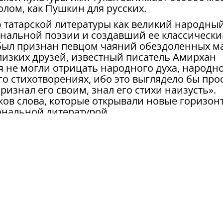
олом, как Пушкин для русских.
ю татарской литературы как великий народны
нальной поэзии и создавший ее классическ
 был признан певцом чаяний обездоленных ма
лизких друзей, известный писатель Амирхан
я не могли отрицать народного духа, народн
о стихотворениях, ибо это выглядело бы про
изнал его своим, знал его стихи наизусть».
иков слова, которые открывали новые горизон
ональной литературой.
ки Тольятти и Самары, а также ученики школ
ого района. Хорошей традицией стало
ь талантливого исполнителя татарских песен
и Татарстан Фердинанда Фахти. В его
дуллы Тукая и Рустама Яхина приобретают но
сотой звучания народных мотивов.
 народных татарских танцев порадовали