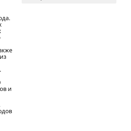
ода.
х
х
о
акже
из
.
0
ов и
,
одов