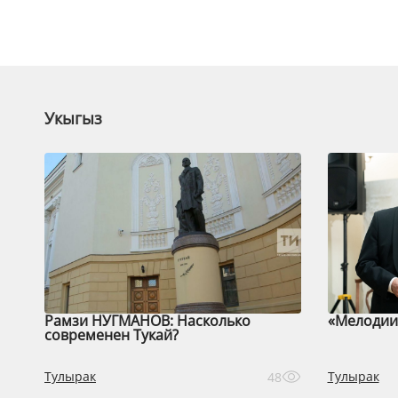
Укыгыз
Рамзи НУГМАНОВ: Насколько
«Мелодии 
современен Тукай?
Тулырак
Тулырак
48