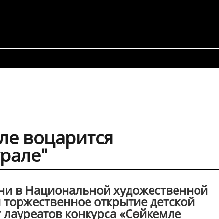
ле воцарится
рале"
зани в Национальной художественной
я торжественное открытие детской
 лауреатов конкурса «Сөйкемле