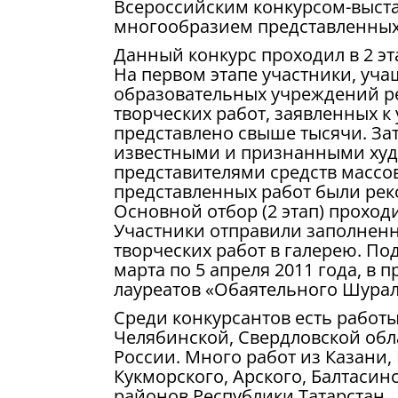
Всероссийским конкурсом-выста
многообразием представленных
Данный конкурс проходил в 2 эта
На первом этапе участники, уча
образовательных учреждений ре
творческих работ, заявленных к
представлено свыше тысячи. За
известными и признанными худо
представителями средств масс
представленных работ были рек
Основной отбор (2 этап) проходи
Участники отправили заполненн
творческих работ в галерею. По
марта по 5 апреля 2011 года, в
лауреатов «Обаятельного Шурал
Среди конкурсантов есть работ
Челябинской, Свердловской обла
России. Много работ из Казани
Кукморского, Арского, Балтасин
районов Республики Татарстан.