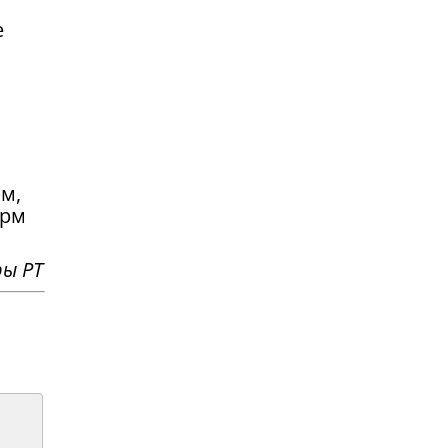
е
рм,
орм
ы РТ