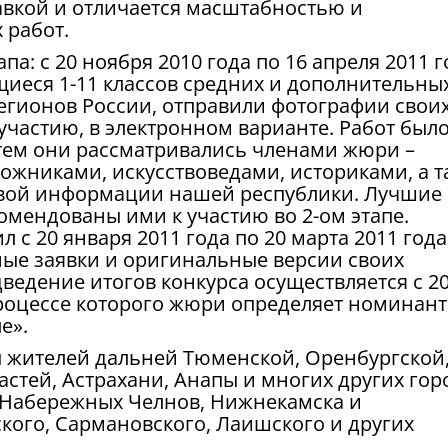
вкой и отличается масштабностью и
 работ.
па: с 20 ноября 2010 года по 16 апреля 2011 г
щиеся 1-11 классов средних и дополнительны
гионов России, отправили фотографии свои
 участию, в электронном варианте. Работ был
тем они рассматривались членами жюри –
жниками, искусствоведами, историками, а т
овой информации нашей республики. Лучшие 
омендованы ими к участию во 2-ом этапе.
л с 20 января 2011 года по 20 марта 2011 года
ые заявки и оригинальные версии своих
дведение итогов конкурса осуществляется с 2
 процессе которого жюри определяет номинант
е».
ы жителей дальней Тюменской, Оренбургской
стей, Астрахани, Анапы и многих других гор
, Набережных Челнов, Нижнекамска и
ского, Сармановского, Лаишского и других