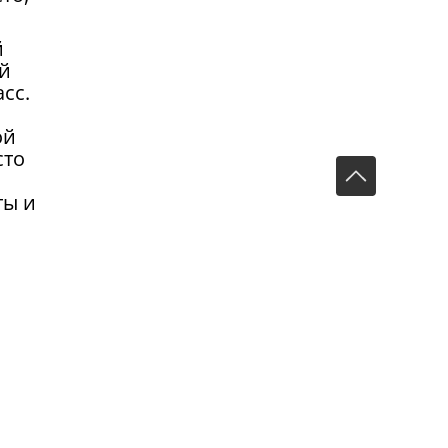
й
ий
сс.
ой
сто
ты и
ы из
,
вую