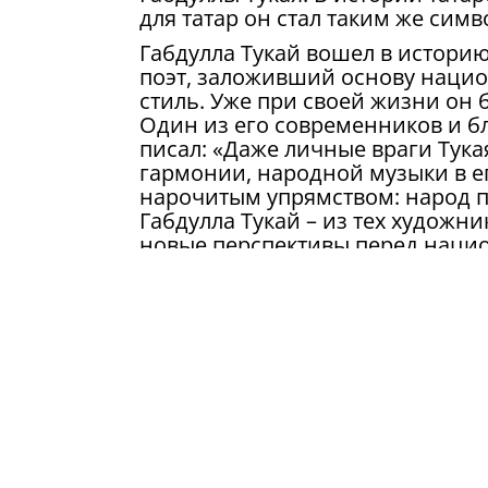
для татар он стал таким же симв
Габдулла Тукай вошел в истори
поэт, заложивший основу нацио
стиль. Уже при своей жизни он
Один из его современников и б
писал: «Даже личные враги Тука
гармонии, народной музыки в ег
нарочитым упрямством: народ пр
Габдулла Тукай – из тех художн
новые перспективы перед наци
На фестиваль приехали школьни
села Подбельское Похвистневск
приглашать на детский фестивал
заслуженного артиста Республик
исполнении песни на стихи Губ
жизнь, поражая слушателей кра
Профессиональным исполнением