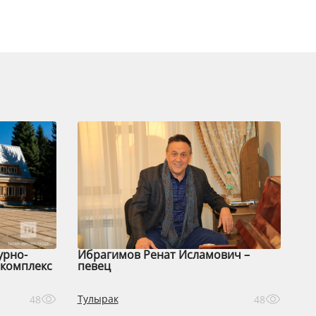
урно-
Ибрагимов Ренат Исламович –
комплекс
певец
Тулырак
48
48